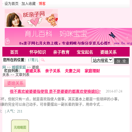
· 设为首页
· 加入收藏
·
博客
首页
怀孕知识
亲子教育
宝宝起名
婆媳关系
您所在的位置：
17育儿
母婴用品
胎教音乐
婚姻家庭
家居
亲子游戏
网
>>
婚姻家庭
>> 婆媳
婆媳关系
亲子关系
夫妻之间
家庭理财
栏目列表：
美容化装
Rss
关系 >> 文章列表
婆媳关系
很不喜欢被婆婆指使我 是不是婆婆的都喜欢使换媳妇?
2014-07-24
不坏，但就只有一点，就是喜欢指使人做事，其实基本上都是一些琐碎的小事，
康康的完全可以自己动手，可非要摆出一副长辈的架子，用命令式…
： | 人气：211