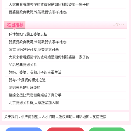
大家来看看超强悍的丈母娘是如何制服婆婆一家子的
我婆婆欺负我妈,谁能教我该怎样对她?
栏目推荐
任性媳妇与霸王婆婆过招
我婆婆欺负我妈,谁能教我该怎样对她?
感觉我妈妈好可爱,我婆婆太可恶
大家来看看超强悍的丈母娘是如何制服婆婆一家子的
80后经典婆媳关系
妈妈、婆婆、我和儿子的幸福生活
我与2个婆婆的相处之道
婆媳关系是挺麻烦的
婆媳之战让荒唐假离婚成了真分手
北京婆媳关系群,大家赶紧加入啊
关于我们
-
供应商加盟
-
人才招聘
-
版权声明
-
网站地图
-
友情链接
Copyright © 2009-2024 yr.pinnace.cn All Rights Reserved.
17育儿网
版权所有