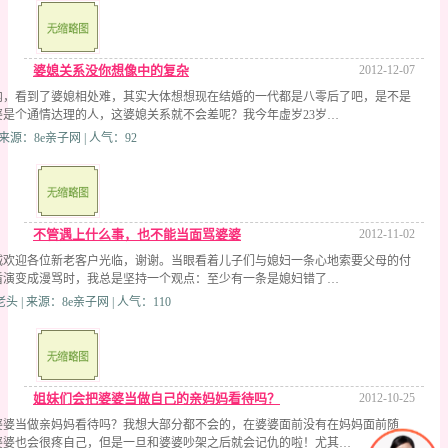
婆媳关系没你想像中的复杂
2012-12-07
内，看到了婆媳相处难，其实大体想想现在结婚的一代都是八零后了吧，是不是
婆是个通情达理的人，这婆媳关系就不会差呢？我今年虚岁23岁…
 | 来源：8e亲子网 | 人气：92
不管遇上什么事，也不能当面骂婆婆
2012-11-02
诚欢迎各位新老客户光临，谢谢。当眼看着儿子们与媳妇一条心地索要父母的付
盾演变成漫骂时，我总是坚持一个观点：至少有一条是媳妇错了…
 | 来源：8e亲子网 | 人气：110
姐妹们会把婆婆当做自己的亲妈妈看待吗？
2012-10-25
婆婆当做亲妈妈看待吗？我想大部分都不会的，在婆婆面前没有在妈妈面前随
婆婆也会很疼自己，但是一旦和婆婆吵架之后就会记仇的啦！尤其…