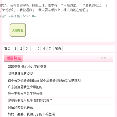
的女人，我有高的学历，好的工作，原本有一个幸福的家，一个爱我的老公，可
耻的公婆毁了，我被逼疯了，我只要亲手拎上一桶汽油泼在他们房…
| 来源：8e亲子网 | 人气：167
首页
1
2
3
4
5
6
7
尾页
栏目热点
聊聊婆婆-偏心小儿子的婆婆
我也说说我的婆婆
很不喜欢被婆婆指使我 是不是婆婆的都喜欢使换媳妇
广东婆婆逼我生个带把的
我一定要亲手杀了我公婆!
婆婆想要我生儿子 我们吵起来了
80后经典婆媳关系
妈妈、婆婆、我和儿子的幸福生活