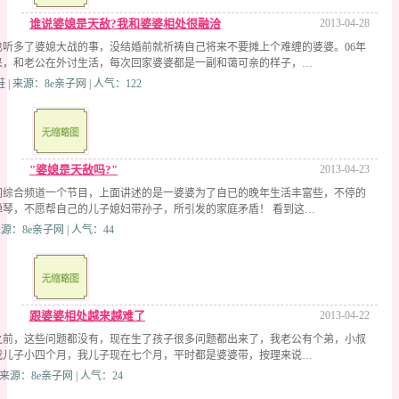
谁说婆媳是天敌?我和婆婆相处很融洽
2013-04-28
也听多了婆媳大战的事，没结婚前就祈祷自己将来不要摊上个难缠的婆婆。06年
呆，和老公在外讨生活，每次回家婆婆都是一副和蔼可亲的样子，…
| 来源：8e亲子网 | 人气：122
"婆媳是天敌吗?"
2013-04-23
闻综合频道一个节目，上面讲述的是一婆婆为了自已的晚年生活丰富些，不停的
弹琴，不愿帮自己的儿子媳妇带孙子，所引发的家庭矛盾！ 看到这…
来源：8e亲子网 | 人气：44
跟婆婆相处越来越难了
2013-04-22
之前，这些问题都没有，现在生了孩子很多问题都出来了，我老公有个弟，小叔
我儿子小四个月，我儿子现在七个月，平时都是婆婆带，按理来说…
 | 来源：8e亲子网 | 人气：24