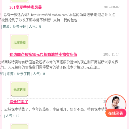
361度夏季特卖风暴
2017-08-02
有一款适合你！http://xinyi666.taobao.com/ 本帖的助威记录:助威总计 0 点 |
终于被我抢到了沙发了都非常不错哦！支持！我的包包…
5 | 来源：8e亲子网 | 人气：9
翻边圆点短裤58元包邮商城特卖物有所值
2016-11-14
包邮商城特卖物有所值这款短裤非常的百搭原价是98的现在刚开商城所以拿来做
气。58元包邮的价格我们觉得是亏的裤子的成本价格53.5元在加…
| 来源：8e亲子网 | 人气：8
清仓特卖了
2016-02-15
了。皮鞋保本销售了，今年的热款，小店刚开，信誉不高，特价保本销售了。…
： | 人气：12