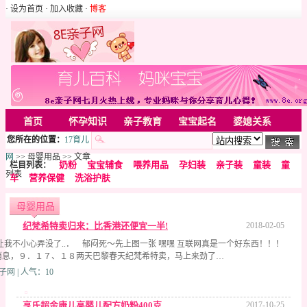
· 设为首页
· 加入收藏
·
博客
首页
怀孕知识
亲子教育
宝宝起名
婆媳关系
您所在的位置：
17育儿
母婴用品
胎教音乐
婚姻家庭
家居
亲子游戏
网
>> 母婴用品 >> 文章
奶粉
宝宝辅食
喂养用品
孕妇装
亲子装
童装
童
栏目列表：
美容化装
Rss
列表
车
营养保健
洗浴护肤
母婴用品
纪梵希特卖归来：比香港还便宜一半!
2018-02-05
 都让我不小心弄没了..． 郁闷死～先上图一张 嘿嘿 互联网真是一个好东西！！！
消息，９．１７、１８两天巴黎春天纪梵希特卖，马上来劲了…
子网 | 人气：10
亨氏超金康儿高婴儿配方奶粉400克
2017-10-25