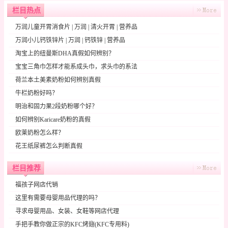
栏目热点
万润儿童开胃消食片 | 万润 | 清火开胃 | 营养品
万润小儿钙铁锌片 | 万润 | 钙铁锌 | 营养品
淘宝上的纽曼斯DHA真假如何辨别？
宝宝三角巾怎样才能系成头巾，求头巾的系法
荷兰本土美素奶粉如何辨别真假
牛栏奶粉好吗？
明治和固力果2段奶粉哪个好？
如何辨别Karicare奶粉的真假
欧莱奶粉怎么样？
花王纸尿裤怎么判断真假
栏目推荐
福孩子网店代销
这里有需要母婴用品代理的吗？
寻求母婴用品、女装、女鞋等网店代理
手把手教你做正宗的KFC烤翅(KFC专用料)