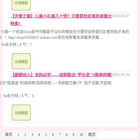
【天使之都】儿童小礼服几十快？只要是社区来的亲都大
2016-02-07
特卖！
人都一个机会Demi家平时都是不议价的哦现在只要你说你是社区看到帖子来的
tp://shop35639437.taobao.com/现在抢鲜看女孩篇男孩篇…
8e亲子网 | 人气：7
【厨厨动人】宝妈必学——自制甜点“芋头泥"N简单的哦!
2016-01-26
名为"捣蛋波"的波妈唷!哇哈哈哈~~~专职欧巴桑!汗``苦于无聊,开起网
：8e亲子网 | 人气：6
首页
1
2
3
4
5
6
7
8
9
10
尾页