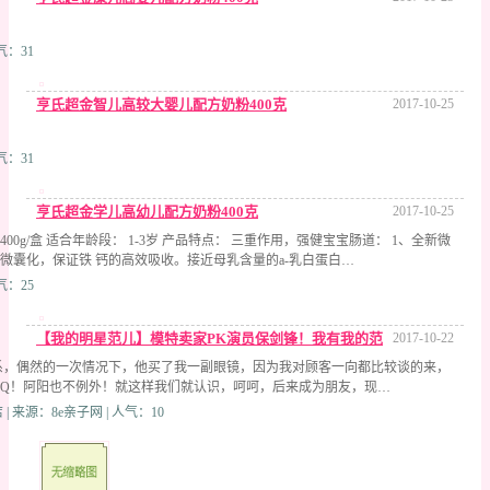
气：31
亨氏超金智儿高较大婴儿配方奶粉400克
2017-10-25
气：31
亨氏超金学儿高幼儿配方奶粉400克
2017-10-25
 400g/盒 适合年龄段： 1-3岁 产品特点： 三重作用，强健宝宝肠道： 1、全新微
钙微囊化，保证铁 钙的高效吸收。接近母乳含量的a-乳白蛋白…
气：25
【我的明星范儿】模特卖家PK演员保剑锋！我有我的范
2017-10-22
系，偶然的一次情况下，他买了我一副眼镜，因为我对顾客一向都比较谈的来，
QQ！阿阳也不例外！就这样我们就认识，呵呵，后来成为朋友，现…
 来源：8e亲子网 | 人气：10