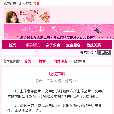
· 设为首页
· 加入收藏
·
博客
首页
怀孕知识
亲子教育
宝宝起名
婆媳关系
母婴用品
胎教音乐
婚姻家庭
家居
亲子游戏
首页
博客
网站动态
您所在位置：
>>
>>
>> 版权声明
美容化装
Rss
版权声明
作者：千岩 来源：好网123
1、上传发布图片、文字即意味着同意所上传图片、文字在
本站内的公开发布与传播以及本站为相关活动而免费使用。
2、对第三方下载以及由此而引起的传播和修改等衍生责
任，本站不承担责任。