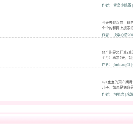
作者： 青岛小跳蚤 | 
今天去我以前上班
个个的和网上搜索
作者： 换季心情2008
预产期是怎样算?算
个月）再加7天，就
作者： jlmhuang05
49+宝宝的预产期月份
儿子，如果是偶数
作者： 淘吧虎 | 来源