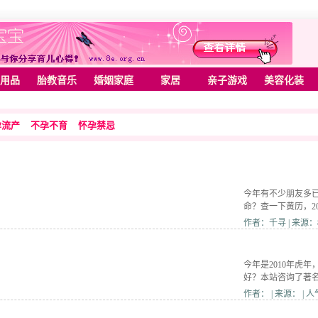
用品
胎教音乐
婚姻家庭
家居
亲子游戏
美容化装
孕流产
不孕不育
怀孕禁忌
今年有不少朋友多已
命？查一下黄历，2
作者：千寻 | 来源：8
今年是2010年虎
好？本站咨询了著
作者： | 来源： | 人