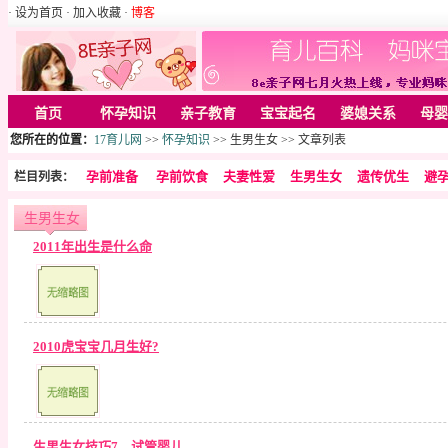
· 设为首页
· 加入收藏
·
博客
首页
怀孕知识
亲子教育
宝宝起名
婆媳关系
母婴
您所在的位置：
17育儿网
>>
怀孕知识
>> 生男生女 >> 文章列表
孕前准备
孕前饮食
夫妻性爱
生男生女
遗传优生
避
栏目列表：
生男生女
2011年出生是什么命
2010虎宝宝几月生好?
生男生女技巧7 试管婴儿