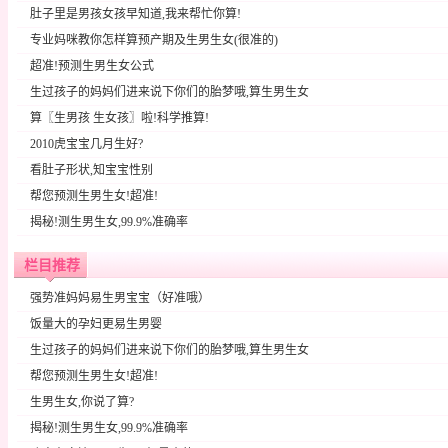
肚子里是男孩女孩早知道,我来帮忙你算!
专业妈咪教你怎样算预产期及生男生女(很准的)
超准!预测生男生女公式
生过孩子的妈妈们进来说下你们的胎梦哦,算生男生女
算〖生男孩 生女孩〗啦!科学推算!
2010虎宝宝几月生好?
看肚子形状,知宝宝性别
帮您预测生男生女!超准!
揭秘!测生男生女,99.9%准确率
栏目推荐
强势准妈妈易生男宝宝（好准哦）
饭量大的孕妇更易生男婴
生过孩子的妈妈们进来说下你们的胎梦哦,算生男生女
帮您预测生男生女!超准!
生男生女,你说了算?
揭秘!测生男生女,99.9%准确率