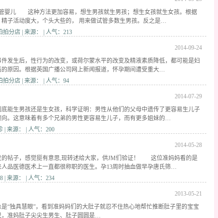
试管婴儿 这种方法更加容易，想生男孩就生男孩；想生女孩就生女孩。根据
，精子活动度大，个头大些的， 用来做试管多数生男孩。反之是…
分店 | 来源： | 人气：213
2014-09-24
事件发生后，性行为的改变，或荷尔蒙水平的改变及精液素质降低，都可能是妇
高的原因。根据英国广播公司网上新闻报道，怀孕期间遭受重大…
分店 | 来源： | 人气：94
2014-07-29
到底能生男孩还是生女孩，科学证明：男性从他们的父母中遗传了更容易生儿子
倾向。这意味着有多个兄弟的男性更容易生儿子，而有更多姐妹的…
 来源： | 人气：200
2014-05-28
发的帖子，感觉挺有意思,现转述给大家，供JM们验证！ 这位准妈妈看的是
来人品医德医术上一直都很称职的医生。孕13周时抽血做早孕唐氏筛…
| 来源： | 人气：234
2013-05-21
总是“独具慧眼”，看到准妈妈们的大肚子就忍不住热心地帮忙推断肚子里的宝宝
说，准妈肚子尖尖生男生、肚子圆圆是…