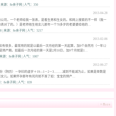
来源：8e亲子网 | 人气：350
2013-04-28
的公司，一个老师给我一张表，是看生男和生女的。和网上搜索的不一样（我一
的表对了的。）是老师他生他女儿那年一个70多岁的老婆婆给他的…
 | 来源：8e亲子网 | 人气：5217
2013-02-06
法有很多，最常用的就是以最后一次月经的第一天起算，加9个自然月（一年12
是预产期。如最后一次月经的第一天是2月10日，加9个月就是1…
 | 来源：8e亲子网 | 人气：1007
2012-06-27
（阴历）－孕妇的虚岁＋19—1－2－3...........减到不能减为止，如果是单数是
是女儿。如果怀孕那年有闰月就不准了如：宝宝的预产…
：8e亲子网 | 人气：839