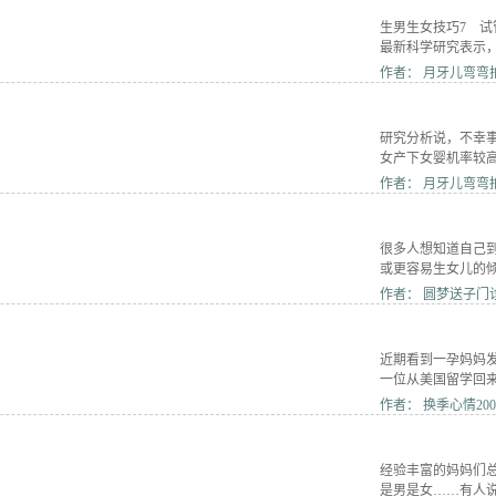
生男生女技巧7 
最新科学研究表示
作者： 月牙儿弯弯拍拍
研究分析说，不幸
女产下女婴机率较
作者： 月牙儿弯弯拍拍
很多人想知道自己
或更容易生女儿的
作者： 圆梦送子门诊 |
近期看到一孕妈妈
一位从美国留学回
作者： 换季心情2008 
经验丰富的妈妈们
是男是女……有人