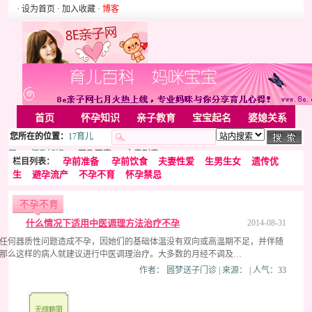
· 设为首页
· 加入收藏
·
博客
首页
怀孕知识
亲子教育
宝宝起名
婆媳关系
您所在的位置：
17育儿
母婴用品
胎教音乐
婚姻家庭
家居
亲子游戏
网
>>
怀孕知识
>> 不孕不育 >> 文章列表
孕前准备
孕前饮食
夫妻性爱
生男生女
遗传优
栏目列表：
美容化装
Rss
生
避孕流产
不孕不育
怀孕禁忌
不孕不育
什么情况下适用中医调理方法治疗不孕
2014-08-31
任何器质性问题造成不孕，因她们的基础体温没有双向或高温期不足，并伴随
那么这样的病人就建议进行中医调理治疗。大多数的月经不调及…
作者： 圆梦送子门诊 | 来源： | 人气：33