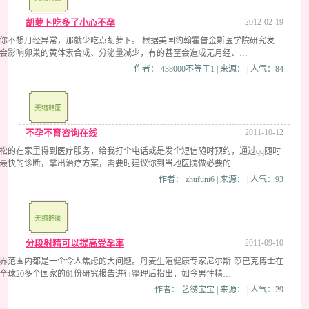
胡萝卜吃多了小心不孕
2012-02-19
你不想月经异常，那就少吃点胡萝卜。 根据美国约翰霍普金斯医学院研究发
会影响卵巢的黄体素合成、分泌量减少，有的甚至会造成无月经、…
作者： 438000不等于1 | 来源： | 人气：84
不孕不育咨询在线
2011-10-12
松的在家里得到医疗服务，给我打个电话或是发个短信随时预约，通过qq随时
最快的诊断，拿出治疗方案，需要时建议你到当地医院做必要的…
作者： zhufuni6 | 来源： | 人气：93
分段射精可以提高受孕率
2011-09-10
界范围内都是一个令人焦虑的大问题。丹麦生殖健康专家尼尔斯·莎巴克博士在
自全球20多个国家的61份研究报告进行整理后指出，如今男性精…
作者： 艺绣宝宝 | 来源： | 人气：29