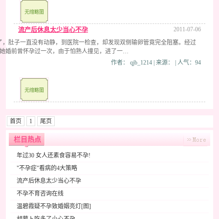
流产后休息太少当心不孕
2011-07-06
年了，肚子一直没有动静，到医院一检查，却发现双侧输卵管竟完全阻塞。经过
她婚前曾怀孕过一次，由于怕熟人撞见，进了一…
作者： qjb_1214 | 来源： | 人气：94
首页
1
尾页
栏目热点
年过30 女人还素食容易不孕!
"不孕症"看病的4大策略
流产后休息太少当心不孕
不孕不育咨询在线
温碧霞疑不孕致婚姻亮灯[图]