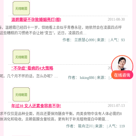
温碧霞疑不孕致婚姻亮灯[图]
2011-08-30
日，上海，温碧霞已经四十一岁，但她看上去似乎青春永驻，她依然会在凌晨四点呼
这些糟糕的习惯绝不会让她“变丑”。近日，凌晨四点…
作者： 兰质慧心999 | 来源： | 人气：93
"不孕症"看病的4大策略
2011-07-26
呢。几个月不怀的话，怎么办呢？…
作者： luking886 | 来源： | 人气：99
年过30 女人还素食容易不孕!
2011-07-13
求不仅仅是品种全面，而且还要保持膳食平衡。肉类食物中含有人体必需的8
体消化和吸收。且赖氨酸含量较高，更有利于补充植物蛋白中赖氨…
作者： 筱舟泛川 | 来源： | 人气：119