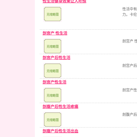
性生活健身效果让人吃惊
性活中
力。卡伦
剖宫产 性生活
剖宫产 
剖宫产后性生活
剖宫产后
剖宫产性生活
剖宫产性
剖腹产后性生活疼痛
剖腹产后
剖腹产后性生活出血