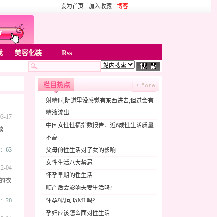
· 设为首页
· 加入收藏
·
博客
戏
美容化装
Rss
栏目热点
射精时,阴道里没感觉有东西进去,但过会有
精液流出
03-17
中国女性性福指数报告：近6成性生活质量
谈
不高
：63
父母的性生活对子女的影响
女性生活八大禁忌
12-04
怀孕早期的性生活
的衣
顺产后会影响夫妻生活吗?
气：20
怀孕9周可以ML吗?
孕妇应该怎么面对性生活