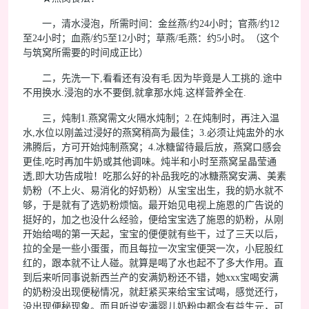
一，清水浸泡，所需时间：金丝燕/约24小时；官燕/约12
至24小时；血燕/约5至12小时；草燕/毛燕：约5小时。（这个
与筑窝所需要的时间成正比）
二，先洗一下,看看还有没有毛.因为毕竟是人工挑的.途中
不用换水.浸泡的水不要倒,就拿那水炖.这样营养全在.
三，炖制1.燕窝需文火隔水炖制；2.在炖制时，再注入温
水,水位以刚盖过浸好的燕窝稍高为最佳；3.必须让炖盅外的水
沸腾后，方可开始炖制燕窝；4.冰糖留待最后放，燕窝口感会
更佳,吃时再加牛奶或其他调味。炖半和小时至燕窝呈晶莹通
透,即大功告成啦！吃那么好的补品我吃的冰糖燕窝安满、美素
奶粉（不上火、易消化的好奶粉）从宝宝出生，我的奶水就不
够，于是就有了选奶粉烦恼。最开始见电视上施恩的广告说的
挺好的，加之也没什么经验，便给宝宝选了施恩的奶粉，从刚
开始给喝的第一天起，宝宝的便便就有些干，过了三天以后，
拉的全是一些小蛋蛋，而且每拉一次宝宝便哭一次，小屁股红
红的，跟本就不让人碰。就算是喝了水也起不了多大作用。直
到后来听同事说新西兰产的安满奶粉还不错，她xxx宝喝安满
的奶粉没出现便秘情况，就赶紧买来给宝宝试喝，感觉还行，
没出现便秘现象。而且听说安满婴儿奶粉中都含有益生元，可