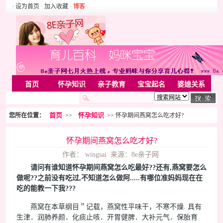
· 设为首页
· 加入收藏
·
博客
首页
怀孕知识
亲子教育
宝宝起名
婆媳关系
母婴用品
胎教音乐
婚姻家庭
家居
亲子游戏
首页
怀孕知识
您所在位置：
>>
>> 怀孕期间燕窝怎么吃才好?
美容化装
Rss
怀孕期间燕窝怎么吃才好?
作者： wingsai 来源：8e亲子网
请问有谁知道怀孕期间燕窝怎么吃最好??还有,燕窝要怎么
做呢??之前没有吃过,不知道怎么做阿.....有哪位准妈妈现在在
吃的能教一下我???
燕窝在本草纲目＂记载，燕窝性平味干，不寒不燥. 具有
生津．润肺养颜．化痰止咳．开胃健脾．大补元气．保胎育