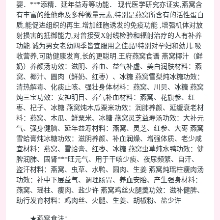
婴．***添精．延年益寿等功能． 现代医学研究亦证实,燕窝含
有丰富的维他命及多种微量元素,特别是燕窝所含有的活性蛋白
质,能促进组织的再生.增加细胞诱发的免疫功能 ,增强机体对放
射损害的抵御能力,对曾接受X射线检验和辐射治疗的人有补养
功能.诚为男女老幼四季皆宜服用之佳品!特别对孕妇和幼儿.吸
收营养,可助健康发育,长的更聪明.王府燕窝食谱 燕窝椰汁（鲜
奶）养颜汤功效：滋阴、养血、益气补虚、美白润肤材料：燕
窝、椰汁、圆肉（鲜奶、红枣）、冰糖 燕窝雪梨炖冰糖功效：
清热解毒、化痰止咳、强壮身体材料：燕窝、川贝、冰糖 燕窝
炖三宝功效：安神明目、养气补血材料：燕窝、花旗参、红
枣、杞子、冰糖 燕窝炖木瓜粟米功效：润肺养颜、延缓衰老材
料：燕窝、木瓜、鲜粟米、冰糖 燕窝灵芝益寿汤功效：大补元
气、强身健脑、延年益寿材料：燕窝、灵芝、红参、大枣 燕窝
雪蛤膏炖冰糖功效：滋阴养颜、补血润燥、增强体质、老少咸
宜材料：燕窝、雪蛤膏、红枣、冰糖 燕窝虫草炖水鸭功效：健
脾润肺、固肾***旺元气、用于干咳少痰、夜尿频繁、自汗、
盗汗材料：燕窝、虫草、水鸭、圆肉、生姜 燕窝炖瑶柱瘦肉汤
功效：补中下层益气、调理肠胃、养血安胎、产生强身材料：
燕窝、瑶柱、瘦肉、盐少许 燕窝鸡丝火腿羹功效：滋补健脾、
助行发育材料：鸡肉丝、火腿、生姜、胡椒粉、盐少许
★燕窝食法：