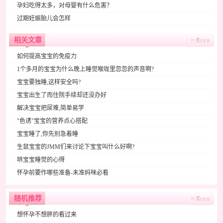
孕妇吃得太多，对母婴有什么危害？
过期妊娠胎儿会怎样
相关文章
如何提高宝宝的免疫力
1个多月的宝宝为什么晚上睡觉喉咙里忽忽的声音啊?
宝宝要独睡,这样安全吗?
宝宝出生了而住院手续却还没办好
解决宝宝把尿难,简单易学
"色诱"宝宝的营养点心搭配
宝宝睡了,你先别急着睡
生鼠宝宝的JMM们来讨论下宝宝叫什么好啊?
哄宝宝睡觉的心得
怀孕前要作哪些准备-未准妈咪必看
随机推荐
想怀孕不想胖的看过来