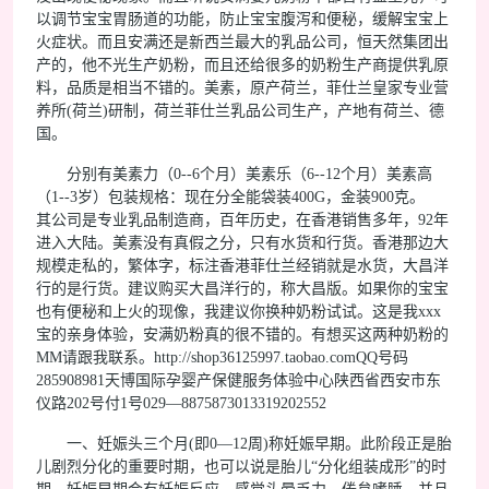
以调节宝宝胃肠道的功能，防止宝宝腹泻和便秘，缓解宝宝上
火症状。而且安满还是新西兰最大的乳品公司，恒天然集团出
产的，他不光生产奶粉，而且还给很多的奶粉生产商提供乳原
料，品质是相当不错的。美素，原产荷兰，菲仕兰皇家专业营
养所(荷兰)研制，荷兰菲仕兰乳品公司生产，产地有荷兰、德
国。
分别有美素力（0--6个月）美素乐（6--12个月）美素高
（1--3岁）包装规格：现在分全能袋装400G，金装900克。
其公司是专业乳品制造商，百年历史，在香港销售多年，92年
进入大陆。美素没有真假之分，只有水货和行货。香港那边大
规模走私的，繁体字，标注香港菲仕兰经销就是水货，大昌洋
行的是行货。建议购买大昌洋行的，称大昌版。如果你的宝宝
也有便秘和上火的现像，我建议你换种奶粉试试。这是我xxx
宝的亲身体验，安满奶粉真的很不错的。有想买这两种奶粉的
MM请跟我联系。http://shop36125997.taobao.comQQ号码
285908981天博国际孕婴产保健服务体验中心陕西省西安市东
仪路202号付1号029—8875873013319202552
一、妊娠头三个月(即0—12周)称妊娠早期。此阶段正是胎
儿剧烈分化的重要时期，也可以说是胎儿“分化组装成形”的时