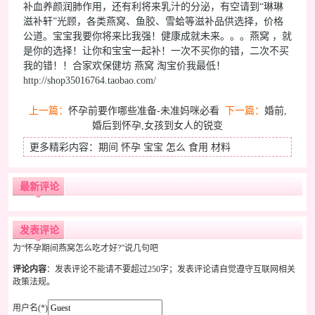
补血养颜润肺作用，还有利将来乳汁的分泌，有空请到“琳琳
滋补轩”光顾，各类燕窝、鱼胶、雪蛤等滋补品供选择，价格
公道。宝宝我要你将来比我强！健康成就未来。。。燕窝 ，就
是你的选择！让你和宝宝一起补！一次不买你的错，二次不买
我的错！！合家欢保健坊 燕窝 淘宝价我最低！
http://shop35016764.taobao.com/
上一篇：
怀孕前要作哪些准备-未准妈咪必看
下一篇：
婚前,
婚后到怀孕,女孩到女人的锐变
更多精彩内容：
期间
怀孕
宝宝
怎么
食用
材料
最新评论
发表评论
为“怀孕期间燕窝怎么吃才好?”说几句吧
评论内容
：发表评论不能请不要超过250字；发表评论请自觉遵守互联网相关
政策法规。
用户名(*)