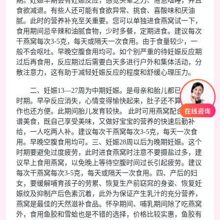
期。妊娠早期会有妊娠反应，感觉头晕乏力、倦怠嗜睡，并且
食欲减退。有些人还可能有食欲异常、挑食、喜酸味和厌油
腻。此时的营养补充至关重要。您可以单独进食燕窝试一下，
食用期间忌辛辣和油腻食物，少时多餐，定期进食。建议每次
干燕窝每次3-5克，每天或隔天一次食用。由于食量较少，一
般不会呕吐。早晚空腹食用均可。如个别严重的待妊娠反应期
过后再食用，反应期过后需要白天多进行户外和集体活动，分
散注意力，这有助于减轻妊娠反应的程度和舒缓心理压力。
二、妊娠13—27周为中期妊娠。是母亲和胎儿都已安定的
时期。早孕反应消失，心情变得愉快起来，肚子还不算大，动
作也还方便。此期间胎儿发育较快。 此时可用燕窝配合各种食
谱美食，既自己享受美味，又做好宝宝的营养的快速后勤补
给，一人吃两人补。建议每次干燕窝每次3-5克，每天一次食
用。早晚空腹食用均可。三、妊娠28周以后为晚期妊娠。这个
时期要避免过度疲劳，此时进食燕窝时注意不要摄盐过多，建
议早上食用燕窝，以免晚上等待空腹时间过长引起疲劳。建议
每次干燕窝每次3-5克，每天或隔天一次食用。四、产后的妇
女，要缓解哺育孩子的劳累、恢复生产前窈窕的身姿、恢复妊
娠纹及抑制产后色素沉着，此外为保证产生乳汁的充分营养，
燕窝是最佳的天然滋补食品。怀孕期间、哺乳期间除了吃燕窝
外，食用鱼胶和雪蛤也是不错的选择，价格比较实惠，鱼胶有