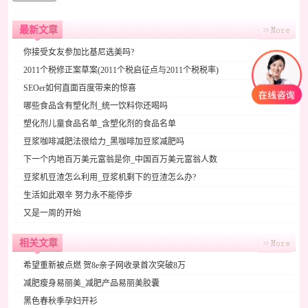
最新文章
你接受女友参加比基尼选美吗?
2011个税修正案草案(2011个税启征点与2011个税税率)
SEOer如何直面百度带来的惊喜
哪些食品含有塑化剂_统一饮料你还喝吗
塑化剂儿童食品名单_含塑化剂的食品名单
豆浆咖啡减肥法很给力_黑咖啡加豆浆减肥吗
下一个内地百万美元富翁是你_中国百万美元富翁人数
豆浆机豆渣怎么利用_豆浆机剩下的豆渣怎么办?
生活如此艰辛 努力永不能停步
又是一周的开始
相关文章
希望重新被点燃 贺8e亲子网收录首次突破8万
减肥瘦身易丽美_减肥产品易丽美胶囊
黑色春秋季孕妇开衫