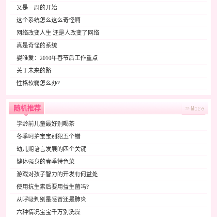
又是一周的开始
这个系统怎么这么奇怪啊
网络改变人生 还是人改变了网络
真是奇怪的系统
婴唯爱：2010年春节后工作重点
关于未来的路
性格软弱怎么办?
随机推荐
学龄前儿童最好别喝茶
冬季呵护宝宝别犯五个错
幼儿期语言发展的四个关键
健体强身的春季特色菜
游戏对孩子智力的开发有何益处
使用抗生素后要用益生菌吗?
从呼吸判别是感冒还是肺炎
六种情况宝宝千万别洗澡