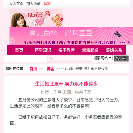
· 设为首页
· 加入收藏
·
博客
首页
怀孕知识
亲子教育
宝宝起名
婆媳关系
母婴用品
胎教音乐
婚姻家庭
家居
亲子游戏
首页
博客
您所在位置：
>>
>> 生活如此艰辛 努力永不能停步
美容化装
Rss
生活如此艰辛 努力永不能停步
作者：千寻 来源：8e亲子网
五月份公司的生意进入了淡季，目前感觉了很大的压力，
生活是如此的艰辛，或者是多么的不容易啊！
已经不能再放松自己了，务必做好一个务实者应该做的事
情。