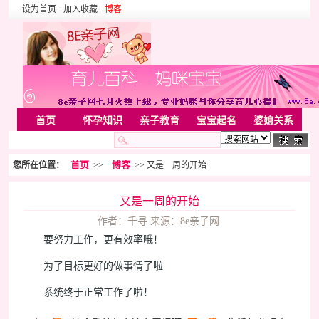
· 设为首页
· 加入收藏
·
博客
首页
怀孕知识
亲子教育
宝宝起名
婆媳关系
母婴用品
胎教音乐
婚姻家庭
家居
亲子游戏
首页
博客
您所在位置：
>>
>> 又是一周的开始
美容化装
Rss
又是一周的开始
作者：千寻 来源：8e亲子网
要努力工作，更有效率哦！
为了目标更好的做事情了啦
系统终于正常工作了啦！