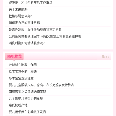
婴唯爱：2010年春节后工作重点
关于未来的路
性格软弱怎么办?
如何定自己的事业目标
是否性冷淡：女性性功能自我评定问卷
公司杂务就要清理完毕 网站又恢复正常的更新维护啦
哺乳时期如何清洁乳房呢？
随机推荐
准爸爸在胎教中作用
给宝宝熬粥的小秘诀
冬季宝宝洗澡注意
婴儿儿童服装尺码、身高、衣长对照表及计算表
网络营销之关键词选择策略
九个影响儿童智力的变量
惠氏奶粉产地
婴儿用学步车影响孩子发育