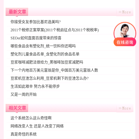
最新文章
你接受女友参加比基尼选美吗?
2011个税修正案草案(2011个税启征点与2011个税税率)
SEOer如何直面百度带来的惊喜
哪些食品含有塑化剂_统一饮料你还喝吗
塑化剂儿童食品名单_含塑化剂的食品名单
豆浆咖啡减肥法很给力_黑咖啡加豆浆减肥吗
下一个内地百万美元富翁是你_中国百万美元富翁人数
豆浆机豆渣怎么利用_豆浆机剩下的豆渣怎么办?
生活如此艰辛 努力永不能停步
又是一周的开始
相关文章
这个系统怎么这么奇怪啊
网络改变人生 还是人改变了网络
真是奇怪的系统