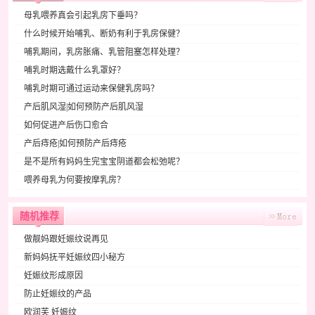
母乳喂养真会引起乳房下垂吗？
什么时候开始哺乳、断奶有利于乳房保健？
哺乳期间，乳房胀痛、乳管阻塞怎样处理？
哺乳时期选戴什么乳罩好？
哺乳时期可通过运动来保健乳房吗？
产后肌风湿|如何预防产后肌风湿
如何促进产后伤口愈合
产后痔疮|如何预防产后痔疮
是不是所有妈妈生完宝宝阴道都会松弛呢？
喂养母乳为何要按摩乳房？
随机推荐
做靓妈跟妊娠纹说再见
新妈妈抚平妊娠纹四小秘方
妊娠纹形成原因
防止妊娠纹的产品
欧润芙 妊娠纹