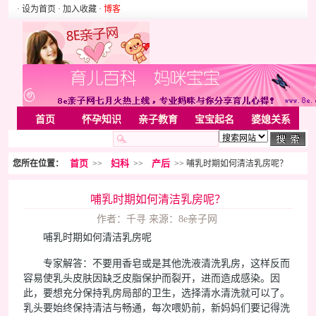
· 设为首页
· 加入收藏
·
博客
首页
怀孕知识
亲子教育
宝宝起名
婆媳关系
母婴用品
胎教音乐
婚姻家庭
家居
亲子游戏
首页
妇科
产后
您所在位置：
>>
>>
>> 哺乳时期如何清洁乳房呢？
美容化装
Rss
哺乳时期如何清洁乳房呢？
作者：千寻 来源：8e亲子网
哺乳时期如何清洁乳房呢
专家解答：不要用香皂或是其他洗液清洗乳房，这样反而
容易使乳头皮肤因缺乏皮脂保护而裂开，进而造成感染。因
此，要想充分保持乳房局部的卫生，选择清水清洗就可以了。
乳头要始终保持清洁与畅通，每次喂奶前，新妈妈们要记得洗