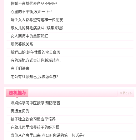
信誉不高就代表产品不好吗?
心里的不平衡,发泄一下~!
每个女人都希望有这样一位朋友
跟女儿的臭毛病战斗!(续集来啦）
女人商海中的美丽彩虹
现代婆媳关系
新鲜出炉,趁午休做的宝贝台历
有的减肥方式会让你越减越老..
高手们进来...
老公有红颜知己,我该怎么办?
随机推荐
准妈妈学习中医按摩 预防感冒
奥运宝贝秀
孩子独立饮食习惯应早培养
在幼儿园里培养孩子的好习惯
当你从产房里出来,老公对你说的第一句话是?