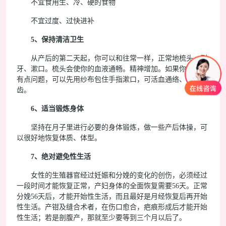
不宜食用生、冷、硬的食物
不宜过度、过快进补
5、保持清洁卫生
从产后的第二天起，你可以和往常一样，正常地梳头、刷
牙、漱口。梳头会使你的血液通畅。精神增加。如果你的牙龈
有点问题，可以先用纱布包住手指漱口，可活血通络、牢固牙
齿。
6、适当锻炼身体
坚持在月子里进行必要的身体锻炼，做一些产后体操，可
以很好地恢复体质、体型。
7、绝对避免性生活
女性的生殖器官经过妊娠和分娩的变化的创伤，必须经过
一段时间才能恢复正常，产妇身体的全面恢复需要56天。正常
分娩56天后，才能开始性生活，而且最好是月经恢复后再开始
性生活。产钳及缝合术者，在伤口愈合，疤痕形成后才能开始
性生活；若是剖腹产，那就至少要等到三个月以后了。