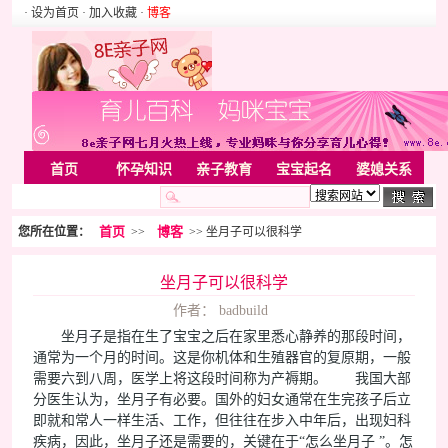
· 设为首页
· 加入收藏
·
博客
首页
怀孕知识
亲子教育
宝宝起名
婆媳关系
母婴用品
胎教音乐
婚姻家庭
家居
亲子游戏
首页
博客
您所在位置：
>>
>> 坐月子可以很科学
美容化装
Rss
坐月子可以很科学
作者： badbuild
坐月子是指在生了宝宝之后在家里悉心静养的那段时间，
通常为一个月的时间。这是你机体和生殖器官的复原期，一般
需要六到八周，医学上将这段时间称为产褥期。 我国大部
分医生认为，坐月子有必要。国外的妇女通常在生完孩子后立
即就和常人一样生活、工作，但往往在步入中年后，出现妇科
疾病，因此，坐月子还是需要的，关键在于“怎么坐月子 ”。怎