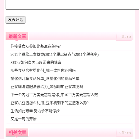
最新文章
你接受女友参加比基尼选美吗?
2011个税修正案草案(2011个税启征点与2011个税税率)
SEOer如何直面百度带来的惊喜
哪些食品含有塑化剂_统一饮料你还喝吗
塑化剂儿童食品名单_含塑化剂的食品名单
豆浆咖啡减肥法很给力_黑咖啡加豆浆减肥吗
下一个内地百万美元富翁是你_中国百万美元富翁人数
豆浆机豆渣怎么利用_豆浆机剩下的豆渣怎么办?
生活如此艰辛 努力永不能停步
又是一周的开始
相关文章