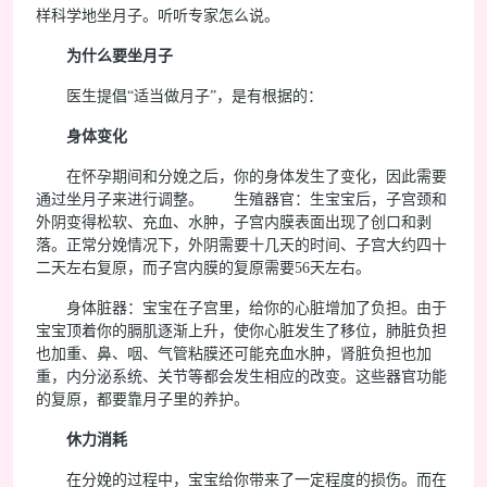
样科学地坐月子。听听专家怎么说。
为什么要坐月子
医生提倡“适当做月子”，是有根据的：
身体变化
在怀孕期间和分娩之后，你的身体发生了变化，因此需要
通过坐月子来进行调整。 生殖器官：生宝宝后，子宫颈和
外阴变得松软、充血、水肿，子宫内膜表面出现了创口和剥
落。正常分娩情况下，外阴需要十几天的时间、子宫大约四十
二天左右复原，而子宫内膜的复原需要56天左右。
身体脏器：宝宝在子宫里，给你的心脏增加了负担。由于
宝宝顶着你的膈肌逐渐上升，使你心脏发生了移位，肺脏负担
也加重、鼻、咽、气管粘膜还可能充血水肿，肾脏负担也加
重，内分泌系统、关节等都会发生相应的改变。这些器官功能
的复原，都要靠月子里的养护。
休力消耗
在分娩的过程中，宝宝给你带来了一定程度的损伤。而在