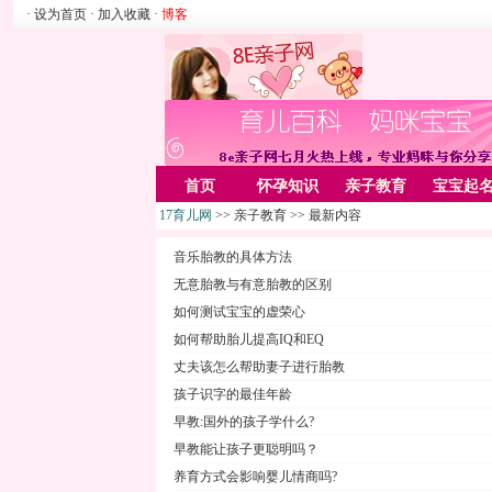
· 设为首页
· 加入收藏
·
博客
首页
怀孕知识
亲子教育
宝宝起
17育儿网
>> 亲子教育 >> 最新内容
家居
亲子游戏
美容化装
Rss
音乐胎教的具体方法
无意胎教与有意胎教的区别
如何测试宝宝的虚荣心
如何帮助胎儿提高IQ和EQ
丈夫该怎么帮助妻子进行胎教
孩子识字的最佳年龄
早教:国外的孩子学什么?
早教能让孩子更聪明吗？
养育方式会影响婴儿情商吗?