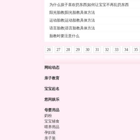
为什么孩子喜欢扔东西|如何让宝宝不再乱扔东西
阳光胎教|阳光胎教具体方法
运动胎教|运动胎教具体方法
语言胎教|语言胎教具体方法
胎教时要注意什么
26
27
28
29
30
31
32
33
34
35
网站动态
亲子教育
宝宝起名
悠闲娱乐
母婴用品
奶粉
宝宝辅食
喂养用品
孕妇装
亲子装