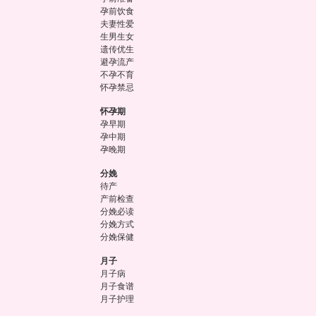
孕前饮食
夫妻性爱
生男生女
遗传优生
避孕流产
不孕不育
怀孕禁忌
怀孕期
孕早期
孕中期
孕晚期
分娩
待产
产前检查
分娩必读
分娩方式
分娩保健
月子
月子病
月子食谱
月子护理