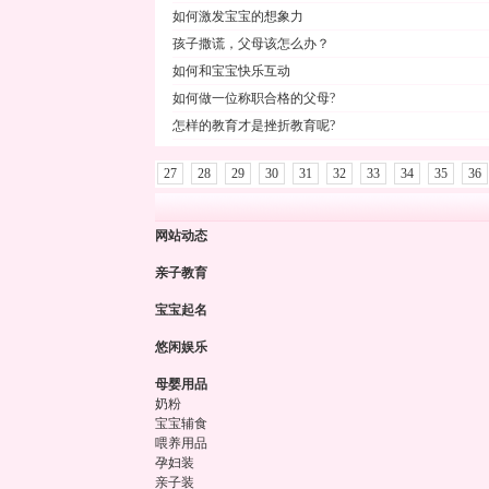
如何激发宝宝的想象力
孩子撒谎，父母该怎么办？
如何和宝宝快乐互动
如何做一位称职合格的父母?
怎样的教育才是挫折教育呢?
27
28
29
30
31
32
33
34
35
36
网站动态
亲子教育
宝宝起名
悠闲娱乐
母婴用品
奶粉
宝宝辅食
喂养用品
孕妇装
亲子装