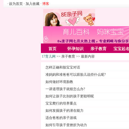
· 设为首页
· 加入收藏
·
博客
首页
怀孕知识
亲子教育
宝宝起
17育儿网
>> 亲子教育 >> 最新内容
家居
亲子游戏
美容化装
Rss
怎样正确和胎宝宝对话
准妈妈和准爸爸可以跟胎儿说些什么呢?
如何做好环境胎教
一讲道理孩子就烦怎么办?
如何让孩子比别的孩子更聪明呢
宝宝爬行的培养重点
如何发掘孩子的潜在能力
适合爸爸的亲子游戏
如何引导孩子变挫折为动力