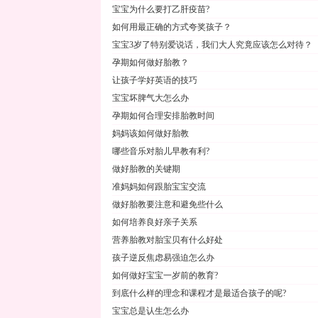
宝宝为什么要打乙肝疫苗?
如何用最正确的方式夸奖孩子？
宝宝3岁了特别爱说话，我们大人究竟应该怎么对待？
孕期如何做好胎教？
让孩子学好英语的技巧
宝宝坏脾气大怎么办
孕期如何合理安排胎教时间
妈妈该如何做好胎教
哪些音乐对胎儿早教有利?
做好胎教的关键期
准妈妈如何跟胎宝宝交流
做好胎教要注意和避免些什么
如何培养良好亲子关系
营养胎教对胎宝贝有什么好处
孩子逆反焦虑易强迫怎么办
如何做好宝宝一岁前的教育?
到底什么样的理念和课程才是最适合孩子的呢?
宝宝总是认生怎么办