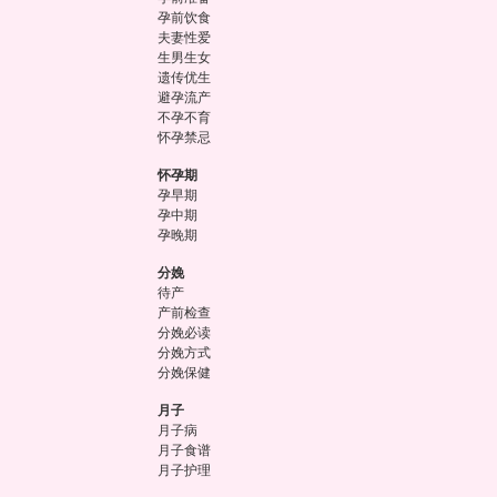
孕前饮食
夫妻性爱
生男生女
遗传优生
避孕流产
不孕不育
怀孕禁忌
怀孕期
孕早期
孕中期
孕晚期
分娩
待产
产前检查
分娩必读
分娩方式
分娩保健
月子
月子病
月子食谱
月子护理