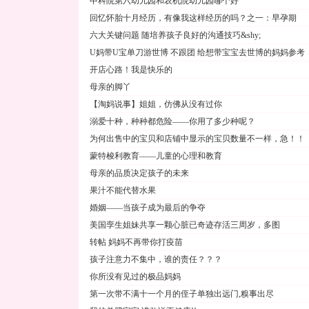
中科院第六幼儿园和农机院幼儿园哪个好
回忆怀胎十月经历，有像我这样经历的吗？之一：早孕期
六大关键问题 随培养孩子良好的沟通技巧&shy;
U妈带U宝单刀游世博 不跟团 给想带宝宝去世博的妈妈参考
开店心路！我是快乐的
母亲的脚丫
【淘妈说事】姐姐，仿佛从没有过你
溺爱十种，种种都危险——你用了多少种呢？
为何出售中的宝贝和店铺中显示的宝贝数量不一样，急！！
蒙特梭利教育——儿童的心理和教育
母亲的品质决定孩子的未来
果汁不能代替水果
婚姻——当孩子成为最后的争夺
美国孪生姐妹共享一颗心脏已奇迹存活三周岁，多图
转帖 妈妈不再带你打疫苗
孩子注意力不集中，谁的责任？？？
你所没有见过的极品妈妈
第一次带不满十一个月的侄子单独出远门,糗事出尽