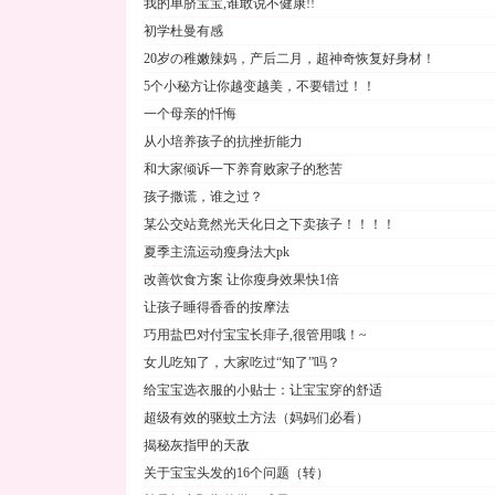
我的单脐宝宝,谁敢说不健康!!
初学杜曼有感
20岁の稚嫩辣妈，产后二月，超神奇恢复好身材！
5个小秘方让你越变越美，不要错过！！
一个母亲的忏悔
从小培养孩子的抗挫折能力
和大家倾诉一下养育败家子的愁苦
孩子撒谎，谁之过？
某公交站竟然光天化日之下卖孩子！！！！
夏季主流运动瘦身法大pk
改善饮食方案 让你瘦身效果快1倍
让孩子睡得香香的按摩法
巧用盐巴对付宝宝长痱子,很管用哦！~
女儿吃知了，大家吃过“知了”吗？
给宝宝选衣服的小贴士：让宝宝穿的舒适
超级有效的驱蚊土方法（妈妈们必看）
揭秘灰指甲的天敌
关于宝宝头发的16个问题（转）