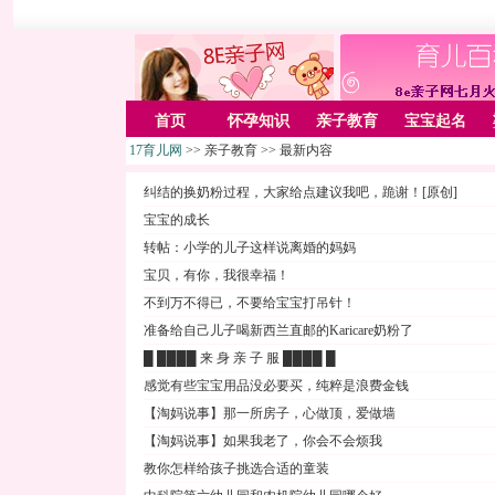
首页
怀孕知识
亲子教育
宝宝起名
17育儿网
>> 亲子教育 >> 最新内容
纠结的换奶粉过程，大家给点建议我吧，跪谢！[原创]
宝宝的成长
转帖：小学的儿子这样说离婚的妈妈
宝贝，有你，我很幸福！
不到万不得已，不要给宝宝打吊针！
准备给自己儿子喝新西兰直邮的Karicare奶粉了
█ ████ 来 身 亲 子 服 ████ █
感觉有些宝宝用品没必要买，纯粹是浪费金钱
【淘妈说事】那一所房子，心做顶，爱做墙
【淘妈说事】如果我老了，你会不会烦我
教你怎样给孩子挑选合适的童装