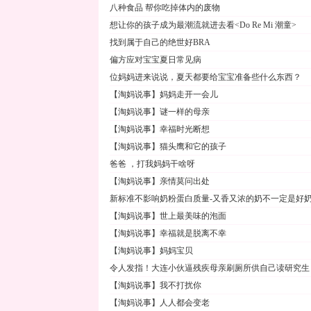
八种食品 帮你吃掉体内的废物
想让你的孩子成为最潮流就进去看<Do Re Mi 潮童>
找到属于自己的绝世好BRA
偏方应对宝宝夏日常见病
位妈妈进来说说，夏天都要给宝宝准备些什么东西？
【淘妈说事】妈妈走开一会儿
【淘妈说事】谜一样的母亲
【淘妈说事】幸福时光断想
【淘妈说事】猫头鹰和它的孩子
爸爸 ，打我妈妈干啥呀
【淘妈说事】亲情莫问出处
新标准不影响奶粉蛋白质量-又香又浓的奶不一定是好
【淘妈说事】世上最美味的泡面
【淘妈说事】幸福就是脱离不幸
【淘妈说事】妈妈宝贝
令人发指！大连小伙逼残疾母亲刷厕所供自己读研究生
【淘妈说事】我不打扰你
【淘妈说事】人人都会变老