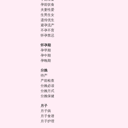
孕前饮食
夫妻性爱
生男生女
遗传优生
避孕流产
不孕不育
怀孕禁忌
怀孕期
孕早期
孕中期
孕晚期
分娩
待产
产前检查
分娩必读
分娩方式
分娩保健
月子
月子病
月子食谱
月子护理