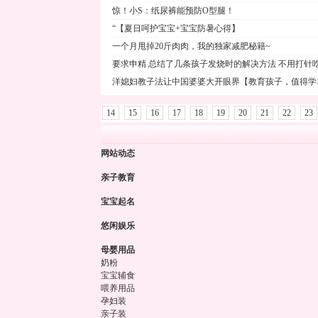
惊！小S：纸尿裤能预防O型腿！
“【夏日呵护宝宝+宝宝防暑心得】
一个月甩掉20斤肉肉，我的独家减肥秘籍~
要求申精 总结了几条孩子发烧时的解决方法 不用打针
洋媳妇教子法让中国婆婆大开眼界【教育孩子，值得学
14
15
16
17
18
19
20
21
22
23
网站动态
亲子教育
宝宝起名
悠闲娱乐
母婴用品
奶粉
宝宝辅食
喂养用品
孕妇装
亲子装