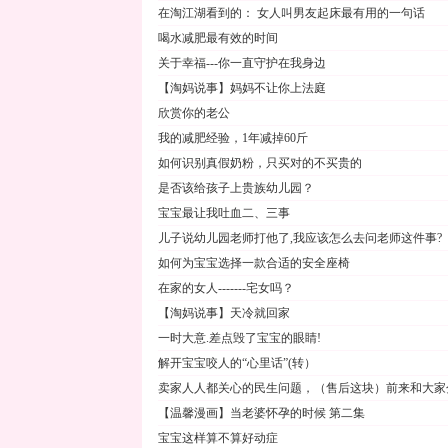
在淘江湖看到的： 女人叫男友起床最有用的一句话
喝水减肥最有效的时间
关于幸福---你一直守护在我身边
【淘妈说事】妈妈不让你上法庭
欣赏你的老公
我的减肥经验，1年减掉60斤
如何识别真假奶粉，只买对的不买贵的
是否该给孩子上贵族幼儿园？
宝宝最让我吐血二、三事
儿子说幼儿园老师打他了,我应该怎么去问老师这件事?
如何为宝宝选择一款合适的安全座椅
在家的女人-------宅女吗？
【淘妈说事】天冷就回家
一时大意.差点毁了宝宝的眼睛!
解开宝宝咬人的“心里话”(转）
卖家人人都关心的民生问题，（售后这块）前来和大家
【温馨漫画】当老婆怀孕的时候 第二集
宝宝这样算不算好动症