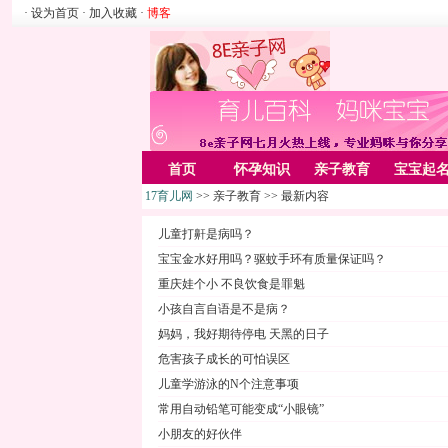
· 设为首页
· 加入收藏
·
博客
首页
怀孕知识
亲子教育
宝宝起
17育儿网
>> 亲子教育 >> 最新内容
家居
亲子游戏
美容化装
Rss
儿童打鼾是病吗？
宝宝金水好用吗？驱蚊手环有质量保证吗？
重庆娃个小 不良饮食是罪魁
小孩自言自语是不是病？
妈妈，我好期待停电 天黑的日子
危害孩子成长的可怕误区
儿童学游泳的N个注意事项
常用自动铅笔可能变成“小眼镜”
小朋友的好伙伴