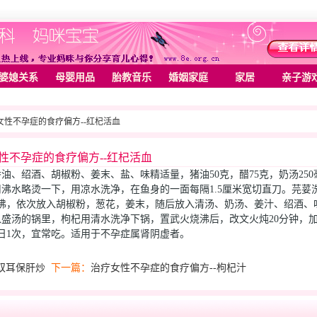
婆媳关系
母婴用品
胎教音乐
婚姻家庭
家居
亲子游
疗女性不孕症的食疗偏方--红杞活血
性不孕症的食疗偏方--红杞活血
油、绍酒、胡椒粉、姜末、盐、味精适量，猪油50克，醋75克，奶汤250
用沸水略烫一下，用凉水洗净，在鱼身的一面每隔1.5厘米宽切直刀。芫荽
沸，依次放入胡椒粉，葱花，姜末，随后放入清汤、奶汤、姜汁、绍酒、
入盛汤的锅里，枸杞用清水洗净下锅，置武火烧沸后，改文火炖20分钟，
日1次，宜常吃。适用于不孕症属肾阴虚者。
双耳保肝炒
下一篇：
治疗女性不孕症的食疗偏方--枸杞汁