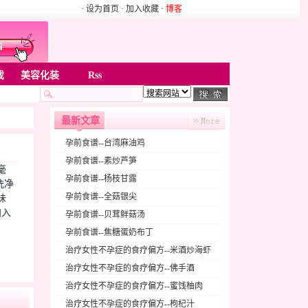
· 设为首页
· 加入收藏
·
博客
戏
美容化装
Rss
最新文章
孕前食谱--台湾麻油鸡
孕前食谱--素炒芦笋
毫
孕前食谱--杨枝甘露
洗净
孕前食谱--全菇银尖
味
加入
孕前食谱--贝茸鲜菇汤
孕前食谱--焦糖蛋奶布丁
治疗女性不孕症的食疗偏方--米酒炒海虾
治疗女性不孕症的食疗偏方--佛手酒
治疗女性不孕症的食疗偏方--蜜饯柚肉
治疗女性不孕症的食疗偏方--枸杞汁