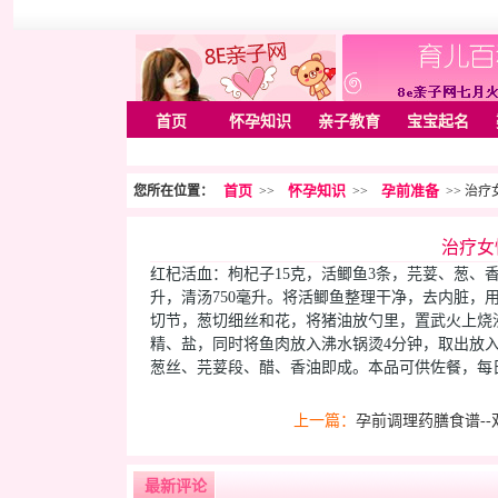
首页
怀孕知识
亲子教育
宝宝起名
首页
怀孕知识
孕前准备
您所在位置：
>>
>>
>> 治
治疗女
红杞活血：枸杞子15克，活鲫鱼3条，芫荽、葱、香
升，清汤750毫升。将活鲫鱼整理干净，去内脏，
切节，葱切细丝和花，将猪油放勺里，置武火上烧
精、盐，同时将鱼肉放入沸水锅烫4分钟，取出放
葱丝、芫荽段、醋、香油即成。本品可供佐餐，每
上一篇：
孕前调理药膳食谱--
最新评论