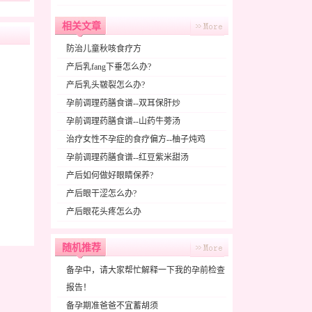
相关文章
防治儿童秋咳食疗方
产后乳fang下垂怎么办?
产后乳头皲裂怎么办?
孕前调理药膳食谱--双耳保肝炒
孕前调理药膳食谱--山药牛蒡汤
治疗女性不孕症的食疗偏方--柚子炖鸡
孕前调理药膳食谱--红豆紫米甜汤
产后如何做好眼睛保养?
产后眼干涩怎么办?
产后眼花头疼怎么办
随机推荐
备孕中，请大家帮忙解释一下我的孕前检查
报告！
备孕期准爸爸不宜蓄胡须