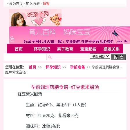
· 设为首页
· 加入收藏
·
博客
首页
怀孕知识
亲子教育
宝宝起名
婆媳关系
母婴用品
胎教音乐
婚姻家庭
家居
亲子游戏
首页
怀孕知识
孕前准备
您所在位置：
>>
>>
>> 孕前调理药膳食谱--
美容化装
Rss
红豆紫米甜汤
孕前调理药膳食谱--红豆紫米甜汤
红豆紫米甜汤
生药：红枣6个、黑枣6个（1人份）
材料：红豆20克、紫糯米20克
调味料：冰糖1茶匙