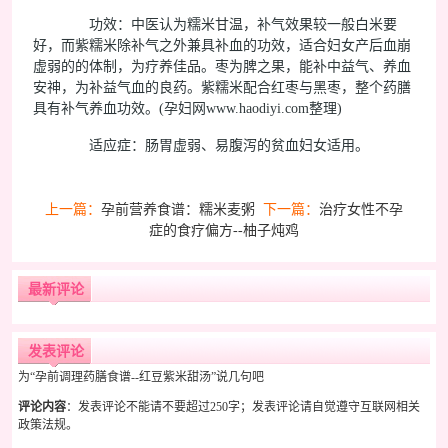
功效：中医认为糯米甘温，补气效果较一般白米要
好，而紫糯米除补气之外兼具补血的功效，适合妇女产后血崩
虚弱的的体制，为疗养佳品。枣为脾之果，能补中益气、养血
安神，为补益气血的良药。紫糯米配合红枣与黑枣，整个药膳
具有补气养血功效。(孕妇网www.haodiyi.com整理)
适应症：肠胃虚弱、易腹泻的贫血妇女适用。
上一篇：
孕前营养食谱：糯米麦粥
下一篇：
治疗女性不孕
症的食疗偏方--柚子炖鸡
最新评论
发表评论
为“孕前调理药膳食谱--红豆紫米甜汤”说几句吧
评论内容
：发表评论不能请不要超过250字；发表评论请自觉遵守互联网相关
政策法规。