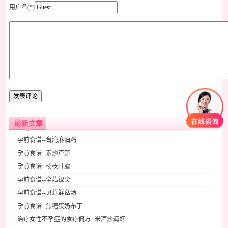
用户名(*)
最新文章
孕前食谱--台湾麻油鸡
孕前食谱--素炒芦笋
孕前食谱--杨枝甘露
孕前食谱--全菇银尖
孕前食谱--贝茸鲜菇汤
孕前食谱--焦糖蛋奶布丁
治疗女性不孕症的食疗偏方--米酒炒海虾