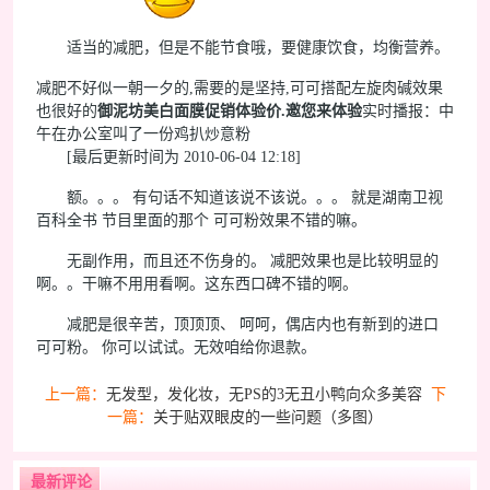
适当的减肥，但是不能节食哦，要健康饮食，均衡营养。
减肥不好似一朝一夕的,需要的是坚持,可可搭配左旋肉碱效果
也很好的
御泥坊美白面膜促销体验价.邀您来体验
实时播报：中
午在办公室叫了一份鸡扒炒意粉
[最后更新时间为 2010-06-04 12:18]
额。。。 有句话不知道该说不该说。。。 就是湖南卫视
百科全书 节目里面的那个 可可粉效果不错的嘛。
无副作用，而且还不伤身的。 减肥效果也是比较明显的
啊。。干嘛不用用看啊。这东西口碑不错的啊。
减肥是很辛苦，顶顶顶、 呵呵，偶店内也有新到的进口
可可粉。 你可以试试。无效咱给你退款。
上一篇：
无发型，发化妆，无PS的3无丑小鸭向众多美容
下
一篇：
关于贴双眼皮的一些问题（多图）
最新评论