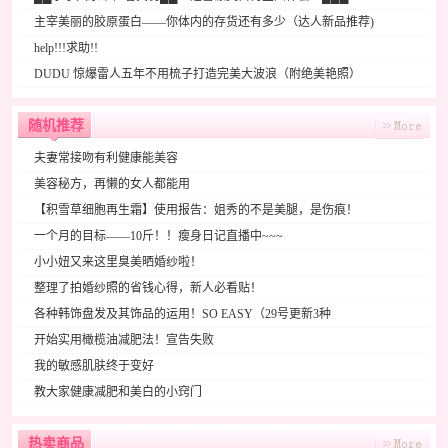
主宰美丽的胶原蛋白——你体内的存货还有多少（达人新品推荐)
help!!!求助!!
DUDU 惊爆雷人五年不用梳子打造完美大波浪（附绝美艳照）
随机推荐
夫妻常接吻有利健康能美容
美容秘方，再懒的女人都能用
【积雪草细胞再生霜】使用报告：姐秀的不是美腿，是伤痕！
一个月的目标——10斤！！瘦身日记直播中~~~
小小妞又来这里臭美晒婚纱啦！
整理了拍婚纱照的省钱心得，新人必看贴！
各种韩饰盘发及其饰品的运用！SO EASY（29号更新3种
开始实用橄榄油减肥法！宣告失败
我的敏感肌肤终于变好
教大家健康减肥和美白的小窍门
热卖商品