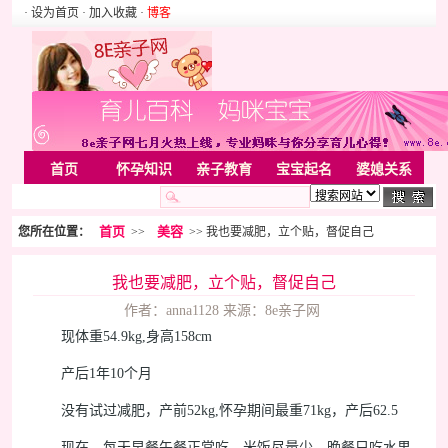
· 设为首页
· 加入收藏
·
博客
首页
怀孕知识
亲子教育
宝宝起名
婆媳关系
母婴用品
胎教音乐
婚姻家庭
家居
亲子游戏
首页
美容
您所在位置：
>>
>> 我也要减肥，立个贴，督促自己
美容化装
Rss
我也要减肥，立个贴，督促自己
作者：anna1128 来源：8e亲子网
现体重54.9kg,身高158cm
产后1年10个月
没有试过减肥，产前52kg,怀孕期间最重71kg，产后62.5
现在，每天早餐午餐正常吃，米饭尽量少，晚餐只吃水果