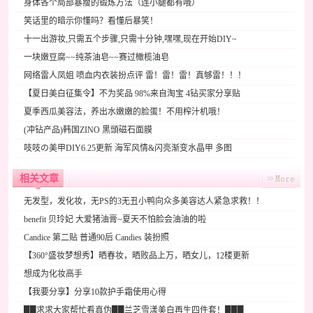
身体各个局部暴瘦的锻炼方法（连小腿都有哦）
笑话里的暗示你懂吗？看懂后暴笑！
十一出游妆,只需五个步骤,只需十分钟,嘿嘿,现在开始DIY~
一块嫩豆腐~~纯茶油皂~~赛过橄榄油皂
网络雷人凤姐 喷血内衣装扮点评 雷！雷！雷！真够雷！！！
【夏日美白征集令】不为奖品 98%来自淘宝 4钻买家分享贴
夏季西瓜美容法，养出水嫩嫩的脸蛋！不用榨汁机哦！
(冲钻产品)韩国ZINO 黑頭磁石面膜
吱吱の美甲DIY6.25更新 海军风情&闪亮渐变水晶甲 多图
相关文章
无发型，发化妆，无PS的3无丑小鸭向众多美容达人紧急求救！！
benefit 贝玲妃 大爱猪油膏~夏天不怕脸会油油的啦
Candice 第二贴 普通90后 Candies 装扮照
【360°盛妆梦想秀】晒春妆，晒败品上万，晒女儿，12楼更新
想成为化妆高手
【我要分享】分享10款护手霜使用心得
██求求大家帮忙看真伪██兰芝雪漾美白再生四件套！███