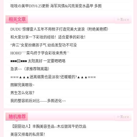
吱吱の美甲DIY6.25更新 海军风情&闪亮渐变水晶甲 多图
相关文章
DUDU 惊爆雷人五年不用梳子打造完美大波浪（附绝美艳照）
和大家分享一下彩妆的经验！适合夏季的彩妆！
“奔三”女星扮嫩孩子气 幼齿发型功不可没
HOHO````菜鸟终于学会彩妆来秀秀``
■■■囧■■■ 太阳真好 一定要晒晒咯
急求~~（求推荐隔离霜）
∞∞∞▲▲▲迷离烟熏也是淡妆?还暖暖的?▲▲▲∞∞∞
图解完美眼妆~
男生怎么化妆？
我的整容前后对比——多图进化~~
随机推荐
【厨厨动人】丰胸美容圣品--木瓜银耳牛奶饮品
美容又排毒的私房菜！