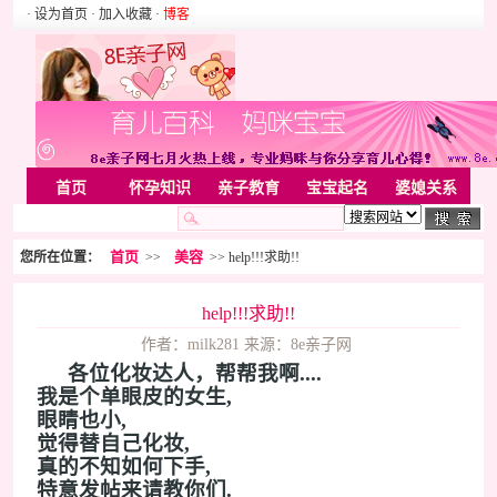
· 设为首页
· 加入收藏
·
博客
首页
怀孕知识
亲子教育
宝宝起名
婆媳关系
母婴用品
胎教音乐
婚姻家庭
家居
亲子游戏
首页
美容
您所在位置：
>>
>> help!!!求助!!
美容化装
Rss
help!!!求助!!
作者：milk281 来源：8e亲子网
各位化妆达人，帮帮我啊....
我是个单眼皮的女生,
眼睛也小,
觉得替自己化妆,
真的不知如何下手,
特意发帖来请教你们.