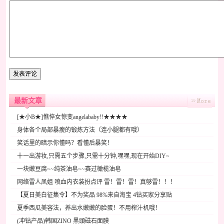
最新文章
[★小B★]憔悴女惊变angelababy!!★★★★
身体各个局部暴瘦的锻炼方法（连小腿都有哦）
笑话里的暗示你懂吗？看懂后暴笑！
十一出游妆,只需五个步骤,只需十分钟,嘿嘿,现在开始DIY~
一块嫩豆腐~~纯茶油皂~~赛过橄榄油皂
网络雷人凤姐 喷血内衣装扮点评 雷！雷！雷！真够雷！！！
【夏日美白征集令】不为奖品 98%来自淘宝 4钻买家分享贴
夏季西瓜美容法，养出水嫩嫩的脸蛋！不用榨汁机哦！
(冲钻产品)韩国ZINO 黑頭磁石面膜