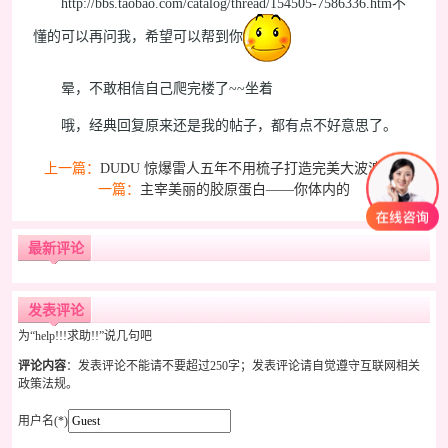
http://bbs.taobao.com/catalog/thread/154505-7586336.htm不
懂的可以再问我，希望可以帮到你
晕，不敢相信自己爬完楼了~~坐着
哦，经典回复原来还是我的帖子，都有点不好意思了。
上一篇：
DUDU 惊爆雷人五年不用梳子打造完美大波浪
下
一篇：
主宰美丽的胶原蛋白——你体内的
最新评论
发表评论
为“help!!!求助!!”说几句吧
评论内容
：发表评论不能请不要超过250字；发表评论请自觉遵守互联网相关
政策法规。
用户名(*)