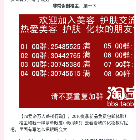
非常谢谢楼主，顶一下
【I'd爱帝万人盖楼行动】，2010夏季新品免费包邮体验！
楼主和我一样是单眼皮小眼睛吗？去看看我的化妆教程贴
吧，里面有写怎么把眼睛变大