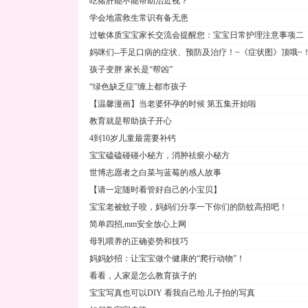
吃猪肝能不能帮助治近视？
学会地震救生常识有备无患
过敏体质宝宝家长交流会提醒您：宝宝日常护理注意事项二
妈咪们--手足口病的症状、预防及治疗！~《症状图》顶哦~
孩子变胖 家长是“帮凶”
“绿色缺乏症”缠上都市孩子
【温馨漫画】当老婆怀孕的时候 第五集开始啦
教育就是帮助孩子开心
4到10岁儿童最需要补钙
宝宝磕磕碰碰小秘方，消肿祛瘀小秘方
世博志愿者之白菜与蓝莓的感人故事
【请一定随时看管好自己的小宝贝】
宝宝老被蚊子咬，妈妈们分享一下你们的防蚊高招吧！
简单四招,mm安全放心上网
母乳喂养的正确姿势和技巧
妈妈妙招：让宝宝做个健康的“爬行动物”！
看看，人家是怎么教育孩子的
宝宝写真也可以DIY 看我自己给儿子拍的写真