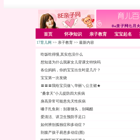
首页
怀孕知识
亲子教育
宝宝起名
17育儿网
>> 亲子教育 >> 最新内容
吃饭吃得慢,其实也没什么
想知道为什么我家女儿背课文特快吗
各位妈妈，你的宝宝出生时是几斤？
宝宝第一次发烧
〓〓〓我给宝贝做＼华丽＼公主裙★
“桑拿天”小儿提防四大疾病
身高异常可能患先天性疾病
嗓子扎鱼刺：别塞馒头，别喝醋
爱清洁、讲卫生预防手足口
如何辨别孤独症和多动症？
剖腹产孩子易患多动症(图)