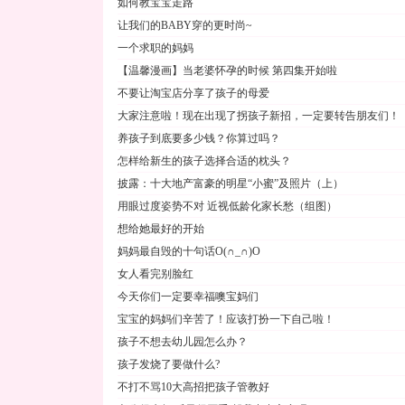
如何教宝宝走路
让我们的BABY穿的更时尚~
一个求职的妈妈
【温馨漫画】当老婆怀孕的时候 第四集开始啦
不要让淘宝店分享了孩子的母爱
大家注意啦！现在出现了拐孩子新招，一定要转告朋友们！
养孩子到底要多少钱？你算过吗？
怎样给新生的孩子选择合适的枕头？
披露：十大地产富豪的明星“小蜜”及照片（上）
用眼过度姿势不对 近视低龄化家长愁（组图）
想给她最好的开始
妈妈最自毁的十句话O(∩_∩)O
女人看完别脸红
今天你们一定要幸福噢宝妈们
宝宝的妈妈们辛苦了！应该打扮一下自己啦！
孩子不想去幼儿园怎么办？
孩子发烧了要做什么?
不打不骂10大高招把孩子管教好