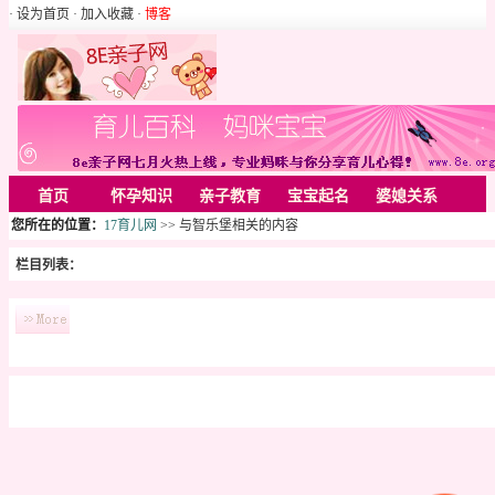
· 设为首页
· 加入收藏
·
博客
首页
怀孕知识
亲子教育
宝宝起名
婆媳关系
您所在的位置：
17育儿网
>> 与智乐堡相关的内容
母婴用品
胎教音乐
婚姻家庭
家居
亲子游戏
栏目列表：
美容化装
Rss