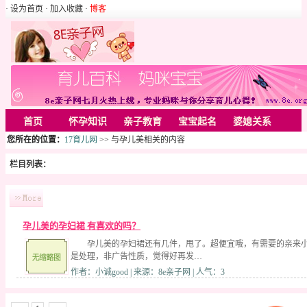
· 设为首页
· 加入收藏
·
博客
首页
怀孕知识
亲子教育
宝宝起名
婆媳关系
您所在的位置：
17育儿网
>> 与孕儿美相关的内容
母婴用品
胎教音乐
婚姻家庭
家居
亲子游戏
栏目列表：
美容化装
Rss
孕儿美的孕妇裙 有喜欢的吗？
孕儿美的孕妇裙还有几件，甩了。超便宜哦，有需要的亲来小
是处理，非广告性质，觉得好再发…
作者：小诚good | 来源：8e亲子网 | 人气：3