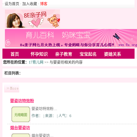
· 设为首页
· 加入收藏
·
博客
首页
怀孕知识
亲子教育
宝宝起名
婆媳关系
您所在的位置：
17育儿网
>> 与婴姿坊相关的内容
母婴用品
胎教音乐
婚姻家庭
家居
亲子游戏
栏目列表：
美容化装
Rss
婴姿坊特效粉
婴姿坊特效粉…
作者： | 来源： | 人气：6
烟台婴姿坊
烟台婴姿坊…