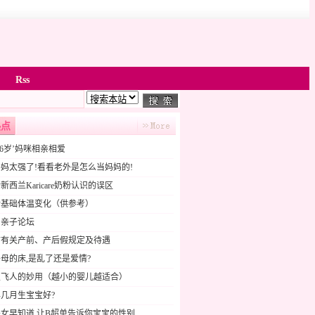
Rss
热点
16岁’妈咪相亲相爱
妈太强了!看看老外是怎么当妈妈的!
新西兰Karicare奶粉认识的误区
后基础体温变化（供参考）
贝亲子论坛
市有关产前、产后假规定及待遇
母的床,是乱了还是爱情?
双飞人的妙用（越小的婴儿越适合）
几月生宝宝好?
女早知道,让B超单告诉你宝宝的性别