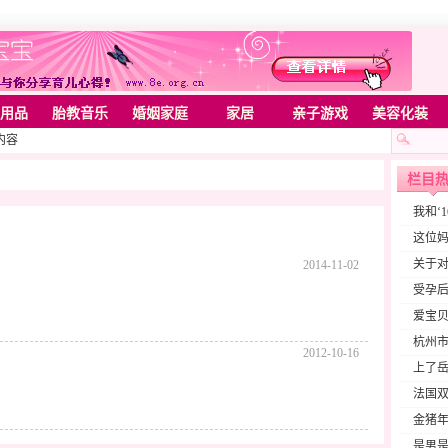
用品
胎教音乐
婚姻家庭
家居
亲子游戏
美容化装
内容
栏目
我和‘
这位妈
关于对
2014-11-02
受孕
爱宝
杭州
2012-10-16
上了岳
法国
金猪年
是男是