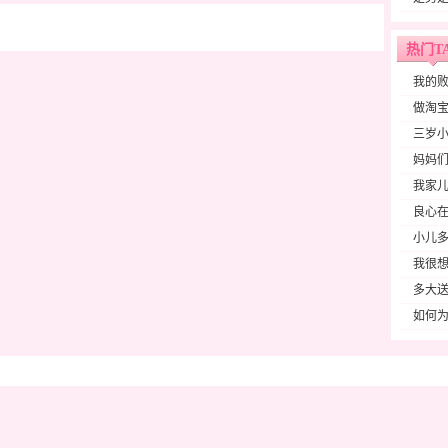
热门T
我的
做淘宝
三岁
妈妈们
我家
良心在
小儿
我很想
多大
如何为