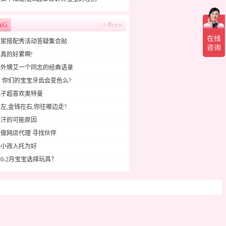
AG
败家搭配秀活动答疑集合贴
真的好累啊!
小外甥艾一个同志的经典语录
 你们的宝宝牙齿会变色么?
儿子超喜欢奥特曼
左,金钱在右,你往哪边走?
多汗的可能原因
做网店代理 寻找伙伴
送小孩入托为好
0-2月宝宝选择玩具？