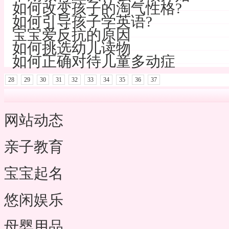
如何改变孩子的淘气性格?
如何引导孩子学英语?
宝宝爱反抗的原因
如何挑选幼儿读物
如何正确对待儿童多动症
28
29
30
31
32
33
34
35
36
37
网站动态
亲子教育
宝宝起名
悠闲娱乐
母婴用品