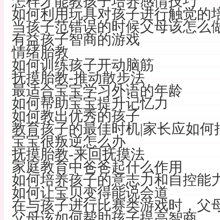
怎样才能教孩子培养感情技巧
如何利用玩具对孩子进行触觉的
当孩子范错误的时候父母该怎么
有益孩子智商的游戏
情绪胎教
如何训练孩子开动脑筋
抚摸胎教-推动散步法
最适合宝宝学习外语的年龄
如何帮助宝宝提升记忆力
如何教出优秀的孩子
教育孩子的最佳时机|家长应如何
宝宝很叛逆怎么办
抚摸胎教-来回抚摸法
家庭教育中爸爸起什么作用
如何培养孩子的意志力和自控能力
如何让宝贝变得能说会道
在与孩子进行比赛类游戏时，父
父母该如何帮助孩子提高智商