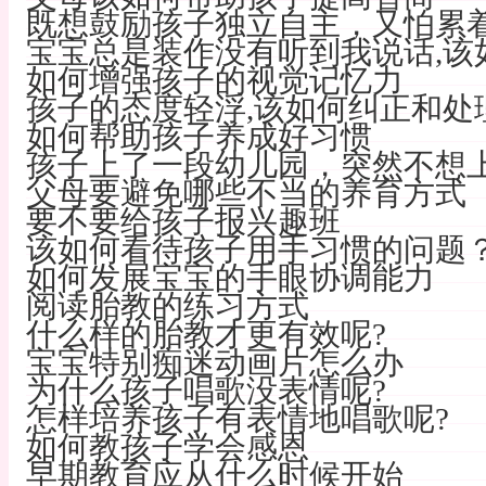
既想鼓励孩子独立自主，又怕累
宝宝总是装作没有听到我说话,该
如何增强孩子的视觉记忆力
孩子的态度轻浮,该如何纠正和处
如何帮助孩子养成好习惯
孩子上了一段幼儿园，突然不想上
父母要避免哪些不当的养育方式
要不要给孩子报兴趣班
该如何看待孩子用手习惯的问题
如何发展宝宝的手眼协调能力
阅读胎教的练习方式
什么样的胎教才更有效呢?
宝宝特别痴迷动画片怎么办
为什么孩子唱歌没表情呢?
怎样培养孩子有表情地唱歌呢?
如何教孩子学会感恩
早期教育应从什么时候开始