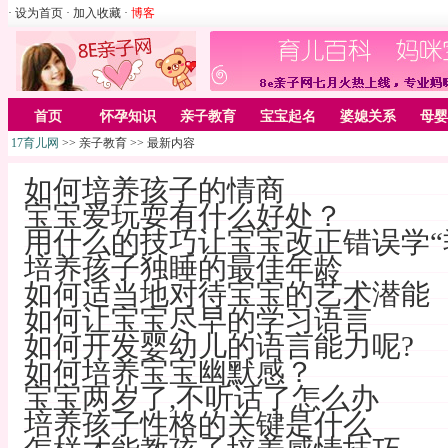
· 设为首页
· 加入收藏
·
博客
首页
怀孕知识
亲子教育
宝宝起名
婆媳关系
母婴
17育儿网
>> 亲子教育 >> 最新内容
如何培养孩子的情商
宝宝爱玩耍有什么好处？
用什么的技巧让宝宝改正错误学“乖
培养孩子独睡的最佳年龄
如何适当地对待宝宝的艺术潜能
如何让宝宝尽早的学习语言
如何开发婴幼儿的语言能力呢?
如何培养宝宝幽默感？
宝宝两岁了,不听话了怎么办
培养孩子性格的关键是什么