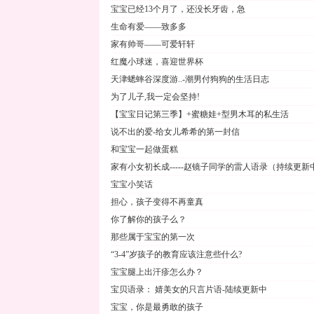
宝宝已经13个月了，还没长牙齿，急
生命有爱——致多多
家有帅哥——可爱轩轩
红魔小球迷，喜迎世界杯
天津蟋蟀谷深度游..-潮男付狗狗的生活日志
为了儿子,我一定会坚持!
【宝宝日记第三季】+蜜糖娃+型男木耳的私生活
说不出的爱-给女儿希希的第一封信
和宝宝一起做蛋糕
家有小女初长成-----赵镜子同学的雷人语录（持续更新
宝宝小笑话
担心，孩子变得不再童真
你了解你的孩子么？
那些属于宝宝的第一次
“3-4”岁孩子的教育应该注意些什么?
宝宝腿上出汗疹怎么办？
宝贝语录： 婧美女的只言片语-陆续更新中
宝宝，你是最勇敢的孩子