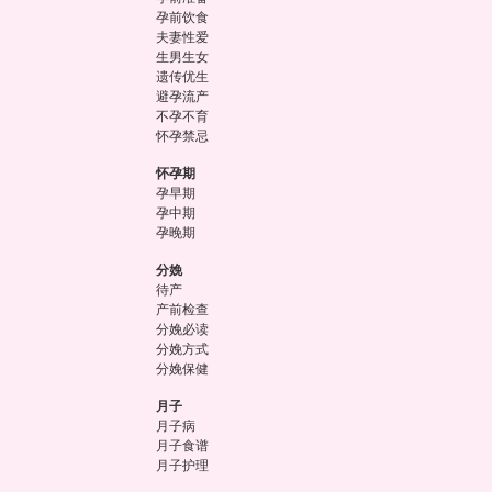
孕前饮食
夫妻性爱
生男生女
遗传优生
避孕流产
不孕不育
怀孕禁忌
怀孕期
孕早期
孕中期
孕晚期
分娩
待产
产前检查
分娩必读
分娩方式
分娩保健
月子
月子病
月子食谱
月子护理