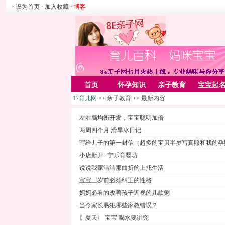
· 设为首页
· 加入收藏
·
博客
首页
怀孕知识
亲子教育
宝宝起
17育儿网
>> 亲子教育 >> 最新内容
家居
亲子游戏
美容化装
Rss
左右脑均衡开发，宝宝聪明加倍
两周四个月 滑旱冰日记
写给儿子的第一封信（超多的宝贝半岁写真照和我的孕
小店新开--宁乐育婴坊
说说我家洁洁那曲折的上托生活
宝宝三岁前必须纠正的性格
妈妈必看的改善孩子近视的几款粥
当今家长易犯哪些家教错误？
〖夏天〗 宝宝 喝水要讲究