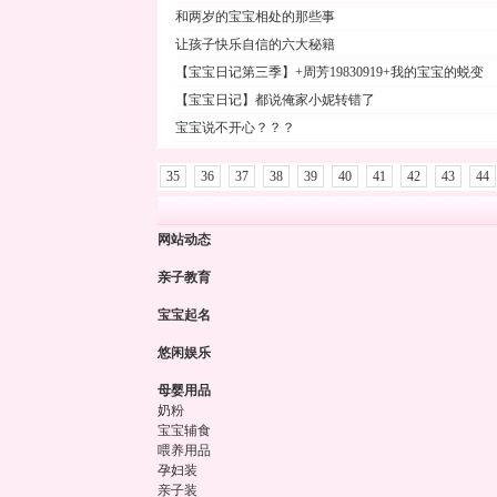
和两岁的宝宝相处的那些事
让孩子快乐自信的六大秘籍
【宝宝日记第三季】+周芳19830919+我的宝宝的蜕变
【宝宝日记】都说俺家小妮转错了
宝宝说不开心？？？
35
36
37
38
39
40
41
42
43
44
网站动态
亲子教育
宝宝起名
悠闲娱乐
母婴用品
奶粉
宝宝辅食
喂养用品
孕妇装
亲子装