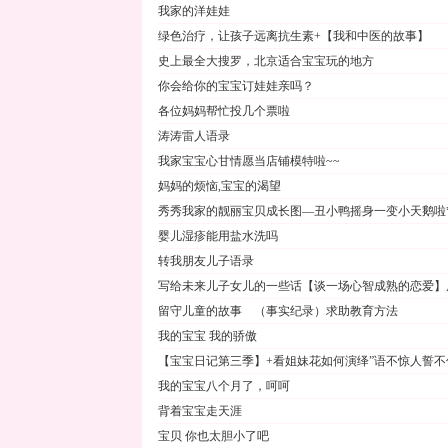
我家的洋娃娃
绿色治疗，让孩子远离抗生素+【我和中医的故事】
史上最全大搜罗，北京适合宝宝玩的地方
你会给你的宝宝订娃娃亲吗？
各位妈妈帮忙投几个票啦
涛涛雷人语录
我家宝宝心甘情愿当店铺模特啦~~
妈妈的烦恼,宝宝的渴望
秀秀我家的靓丽宝贝成长图—丑小鸭摇身一变小天鹅啦*_
婴儿湿疹能用盐水洗吗
转我朋友儿子语录
写给未来儿子女儿的一些话【谈一场心智成熟的恋爱】
留守儿童的故事 （事实纪录）求助教育方法
我的宝宝 我的骄傲
【宝宝日记第三季】+看姐妹花如何演绎”语不惊人誓不
我的宝宝八个月了，呵呵
背着宝宝走天涯
宝贝 你也太胆小了吧