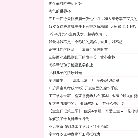
哪个品牌的牛初乳好
淘气的世界杯
五月十四今天祺祺满一岁七个月，和大家分享下宝贝的
12岁女孩称遭班主任下药昏迷后糟蹋--大家帮忙顶下哈
3个半月的小宝剪头发。超萌表情。。
我觉得我不是一个称职的妈妈，女儿，对不起
爱护我们的眼睛------富迪生物波眼罩
从陕西小农民到真正的懂事长---童心童趣
怎样帮助孩子检查数学作业
我和儿子的快乐时光
宝贝故事—+—成长点滴—+—爸妈经典语录
10岁男童高考获566分 开发自己的操作系统
宝宝饮水专家—格莱雪婴幼儿专用冰川水2010最火的婴
配方羊乳粉中的α—亚麻酸对宝宝有什么作用？
【宝宝日记第三季】_低調di華麗_+可爱三宝★一见你
破解孩子十九种叛逆行为
小儿饮食原则具体注意以下11个提醒
宝宝多吃四种食物可加强抵抗力