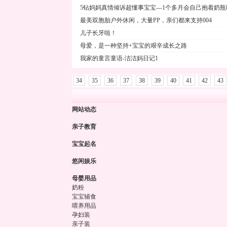
5钻妈妈真情倾诉超懂事宝宝---1个多月会自己抱着奶
最美双胞胎户外休闲，大量PP，亲们都来支持004
儿子长牙啦！
母爱，是一种坚持+宝宝的艰辛成长之路
我家的童言童语-洁洁妈日记1
34
35
36
37
38
39
40
41
42
43
网站动态
亲子教育
宝宝起名
悠闲娱乐
母婴用品
奶粉
宝宝辅食
喂养用品
孕妇装
亲子装