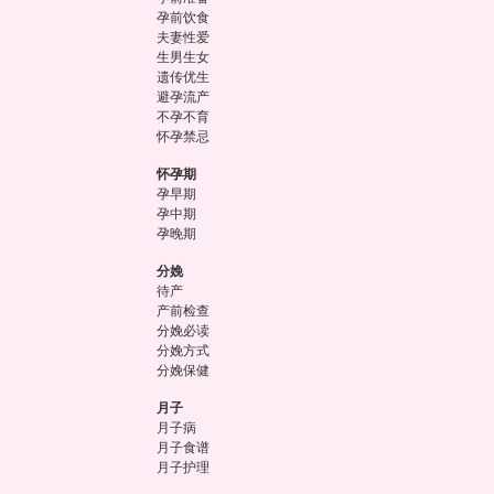
孕前饮食
夫妻性爱
生男生女
遗传优生
避孕流产
不孕不育
怀孕禁忌
怀孕期
孕早期
孕中期
孕晚期
分娩
待产
产前检查
分娩必读
分娩方式
分娩保健
月子
月子病
月子食谱
月子护理