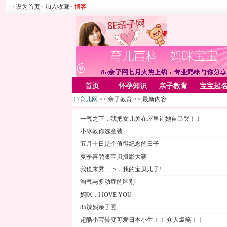
· 设为首页
· 加入收藏
·
博客
首页
怀孕知识
亲子教育
宝宝起
17育儿网
>> 亲子教育 >> 最新内容
家居
亲子游戏
美容化装
Rss
一气之下，我把女儿关在屋里让她自己哭！！
小冰教你选童装
五月十日是个值得纪念的日子
夏季喜鹊巢宝贝摄影大赛
我也来秀一下，我的宝贝儿子!
淘气与多动症的区别
妈咪，I IOVE YOU
85辣妈亲子照
超酷小宝转变可爱日本小生！！ 众人爆笑！！