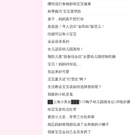
哪些流行食物影响宝宝健康
秋季腹泻 宝宝需早防
孩子，妈妈真不想打你
急急急！寻人启示“金民灿”版范儿！
结婚可以有小宝宝
朵朵语录系列
女儿适应幼儿园真快！
预防儿童“甜食综合症”从婴幼儿期控制吃糖
宝贝！妈妈对你说.....
笑起来好可爱
宝宝夏天还"打雪仗"啊？
生活教会宝宝该如何选择朋友呢？
我家的小机灵鬼
██上海小美女███5.15梅子幼儿园报名记-详细步骤
给宝宝多吃点红枣
要想小儿安，常带三分饥和寒
残忍妈妈将我驯化成了会奔跑的小狮子
我家宝宝会自己去买东西了