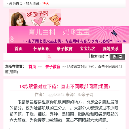
· 设为首页
· 加入收藏
·
博客
首页
怀孕知识
亲子教育
宝宝起名
婆媳关系
母婴用品
胎教音乐
婚姻家庭
家居
亲子游戏
首页
亲子教育
您所在位置：
>>
>> 18款眼霜对症下药：直击不同眼部问
美容化装
Rss
题(组图)
18款眼霜对症下药：直击不同眼部问题(组图)
作者： apple0342 来源：8e亲子网
眼部是最容易泄露你肌肤问题的地方，也是全身肌肤最薄
的部分，仅为脸部肌肤的三分之一。大部分人都遭遇过不少眼
部问题。干燥，细纹，浮肿，黑眼圈，脂肪粒和眼袋是眼部的
六大顽症。为你搜罗18款眼霜，直击不同眼部六大问题。