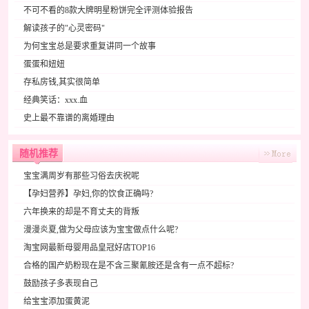
不可不看的8款大牌明星粉饼完全评测体验报告
解读孩子的"心灵密码"
为何宝宝总是要求重复讲同一个故事
蛋蛋和妞妞
存私房钱,其实很简单
经典笑话：xxx.血
史上最不靠谱的离婚理由
随机推荐
宝宝满周岁有那些习俗去庆祝呢
【孕妇营养】孕妇,你的饮食正确吗?
六年换来的却是不育丈夫的背叛
漫漫炎夏,做为父母应该为宝宝做点什么呢?
淘宝网最新母婴用品皇冠好店TOP16
合格的国产奶粉现在是不含三聚氰胺还是含有一点不超标?
鼓励孩子多表现自己
给宝宝添加蛋黄泥