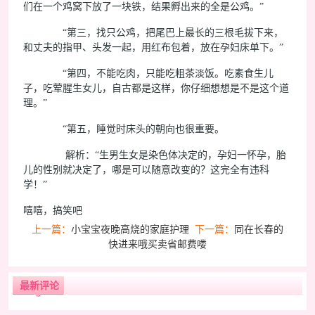
们在一个鸡窝下放了一块铁，结果孵出来的全是公鸡。”
“第三，找只公鸡，把尾巴上最长的三根毛拔下来，
和丈夫的指甲、头发一起，用红布包着，放在孕妇床单下。”
“第四，不能吃肉，只能吃粗茶淡饭。吃素食生儿
子，吃荤腥生女儿，自古都是这样，你仔细想想是不是这个道
理。”
“第五，睡觉时床头的朝向也很重要。
解析：“生男生女是染色体决定的，孕妇一怀孕，胎
儿的性别就决定了，哪是可以随意改变的？这完全有违科
学！”
嘻嘻，搞笑吧
上一篇：
小宝宝夜晚高烧的家庭护理
下一篇：
同在长春的
快进来哦买卖省邮费喽
最新评论