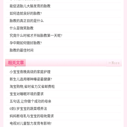
能促进胎儿大脑发育的胎教
如何造就良好的胎教?
胎教的真正目的是什么
什么是微笑胎教
究竟什么时候才开始胎教第一天呢?
孕中期如何做好胎教?
胎教的最佳时间
相关文章
小宝宝夜晚高烧的家庭护理
新生儿选用哪种睡姿最健康?
淘宝购物,省时省力又省邮费啦
宝宝对睡眠环境的要求
五句话,让你做个成功的母亲
0到1岁宝宝的蔬菜喂养法
妈妈断母乳与宝宝的吸吮需求
电视对儿童智力发育有影响!