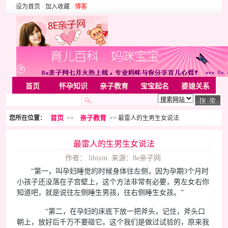
· 设为首页
· 加入收藏
·
博客
首页
怀孕知识
亲子教育
宝宝起名
婆媳关系
母婴用品
胎教音乐
婚姻家庭
家居
亲子游戏
首页
亲子教育
您所在位置：
>>
>> 最雷人的生男生女说法
美容化装
Rss
最雷人的生男生女说法
作者： libiyin 来源：8e亲子网
“第一，叫孕妇睡觉的时候身体往左侧，因为孕期3个月时
小孩子还没落在子宫壁上，这个方法非常有必要，男左女右你
知道吧，就是说往左侧睡生男孩，往右侧睡生女孩。”
“第二，在孕妇的床底下放一把斧头，记住，斧头口
朝上，放好后千万不要碰它。这个我们是做过试验的，原来我