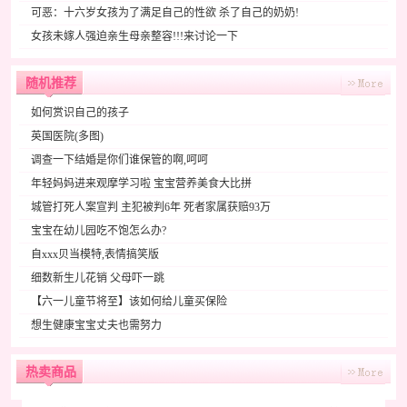
可恶：十六岁女孩为了满足自己的性欲 杀了自己的奶奶!
女孩未嫁人强迫亲生母亲整容!!!来讨论一下
随机推荐
如何赏识自己的孩子
英国医院(多图)
调查一下结婚是你们谁保管的啊,呵呵
年轻妈妈进来观摩学习啦 宝宝营养美食大比拼
城管打死人案宣判 主犯被判6年 死者家属获赔93万
宝宝在幼儿园吃不饱怎么办?
自xxx贝当模特,表情搞笑版
细数新生儿花销 父母吓一跳
【六一儿童节将至】该如何给儿童买保险
想生健康宝宝丈夫也需努力
热卖商品