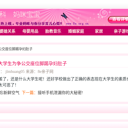
婆媳关系
母婴用品
胎教音乐
婚姻家庭
家居
亲子游
争公交座位脚踢孕妇肚子
大学生为争公交座位脚踢孕妇肚子
： jlmhuang05 来源：8e亲子网
差了，还是什么大学生呢！还好学校做出了正确的表态现在大学生的素质
太可恶了！
忘新鲜空气
下一篇：
接听手机泄漏你的大秘密!