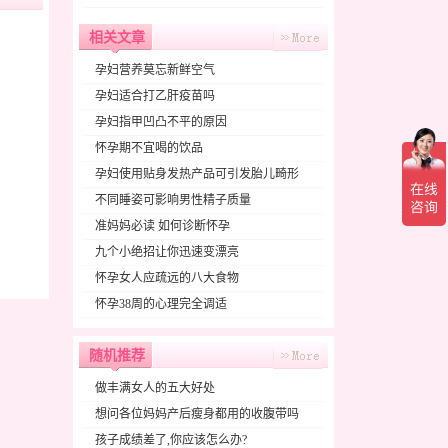
相关文章
孕妇营养莫忘新鲜空气
孕妇适合打乙肝疫苗吗
孕妇指甲凹凸不平的原因
怀孕期不宜喝的饮品
孕妇使用贴身发热产品可引发胎儿畸形
不同睡姿可影响男性精子质量
准妈妈必读 如何诊断怀孕
九个小绝招让你迅速变漂亮
怀孕女人应疏远的八大食物
怀孕38周的心理完全调适
随机推荐
做丰满女人的五大好处
想问各位妈妈产后瘦身都用的收腹带吗
孩子成绩差了,你应该怎么办?