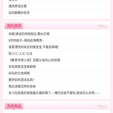
潮流男宝必看
运动胎教妙处多
随机推荐
孕期,错误的传统观念,要纠正噢
8岁的孩子~啥如此难教育~
我家漂亮的杂志封面宝宝,不看后悔哦!
防小儿"上火"七法
【教育专家小巫】克服父母内心的恐惧
多吃蔬菜宝宝更聪明
好玩的立体拼图
教你如何清洁玩具?
我应该做怎样的母亲
女儿吃饭真的是我最头痛的事了~~嘴巴含饭不爱吃,我该怎么办呀~~~
热卖商品