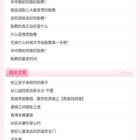
孕早期如何做好胎教?
能促进胎儿大脑发育的胎教
如何造就良好的胎教?
胎教的真正目的是什么
什么是微笑胎教
究竟什么时候才开始胎教第一天呢?
孕中期如何做好胎教?
胎教的最佳时间
相关文章
别让孩子承担你的面子
幼儿园回家后家长五"不要
燕窝养颜教程—教你吃燕窝之【燕窝炖鸽蛋】
婆媳之间相处之道
香港米娜童装
80后夫妻吵架公约
把好儿童食品的四道安全门
没生意