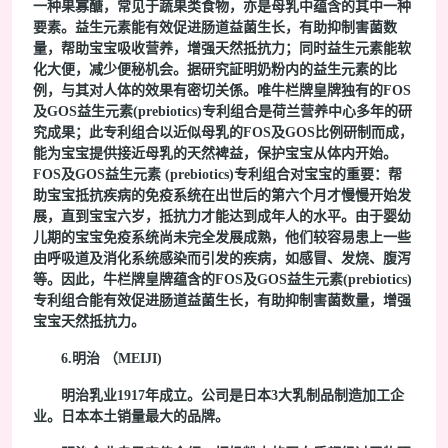
一种果寡醣，常见于蔬果类食物，亦是母乳中蕴含的其中一种
要素。益生元素能有效促进肠道益菌生长，有助抑制害菌数
量，帮助宝宝吸收营养，增强天然抵抗力；同时益生元素能软
化大便，减少便秘机会。据研究証明奶粉内的益生元素的比
例，与其对人体的效果有密切关係。唯牛栏牌皇牌独有的FOS
及GOS益生元素(prebiotics)专利组合是荷兰营养中心多年的研
究成果；此专利组合以近似母乳的FOS及GOS比例研制而成，
能为宝宝提供接近母乳的天然裨益，保护宝宝从体内开始。
FOS及GOS益生元素 (prebiotics)专利组合对宝宝的重要：帮
助宝宝抵抗疾病的免疫系统在出世后的第六个月才慢慢开始发
展，直到宝宝六岁，抵抗力才能达到成年人的水平。由于婴幼
儿期的宝宝免疫系统尚未完全发展成熟，他们较容易患上一些
由呼吸道及消化系统感染而引发的疾病，如感冒、发烧、腹泻
等。因此，牛栏牌皇牌蕴含的FOS及GOS益生元素(prebiotics)
专利组合能有效促进肠道益菌生长，有助抑制害菌数量，增强
宝宝天然抵抗力。
6.明治 （MEIJI)
明治乳业1917年成立。公司是日本3大乳制品制造加工企
业。日本本土销量最大的品牌。