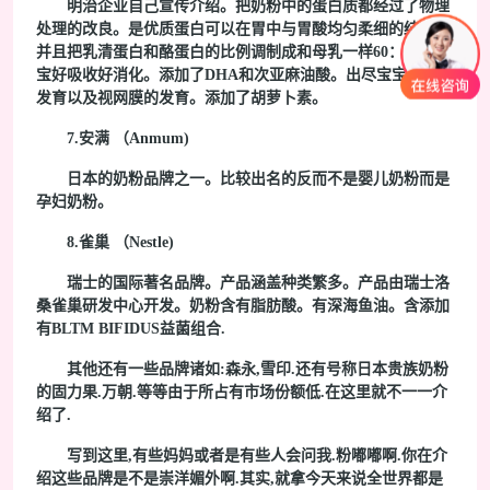
明治企业自己宣传介绍。把奶粉中的蛋白质都经过了物理
处理的改良。是优质蛋白可以在胃中与胃酸均匀柔细的结合。
并且把乳清蛋白和酪蛋白的比例调制成和母乳一样60：40.让宝
宝好吸收好消化。添加了DHA和次亚麻油酸。出尽宝宝的大脑
发育以及视网膜的发育。添加了胡萝卜素。
7.安满 （Anmum)
日本的奶粉品牌之一。比较出名的反而不是婴儿奶粉而是
孕妇奶粉。
8.雀巢 （Nestle)
瑞士的国际著名品牌。产品涵盖种类繁多。产品由瑞士洛
桑雀巢研发中心开发。奶粉含有脂肪酸。有深海鱼油。含添加
有BLTM BIFIDUS益菌组合.
其他还有一些品牌诸如:森永,雪印.还有号称日本贵族奶粉
的固力果.万朝.等等由于所占有市场份额低.在这里就不一一介
绍了.
写到这里,有些妈妈或者是有些人会问我.粉嘟嘟啊.你在介
绍这些品牌是不是崇洋媚外啊.其实,就拿今天来说全世界都是