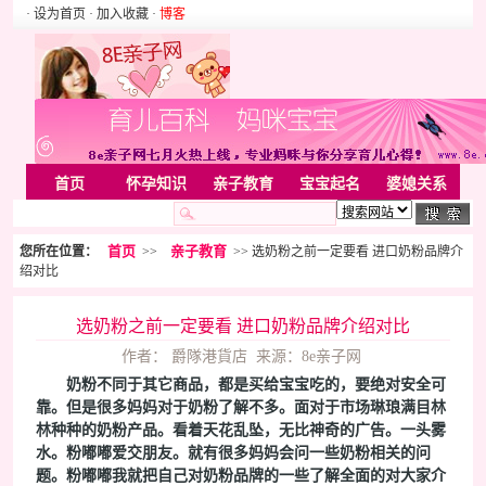
· 设为首页
· 加入收藏
·
博客
首页
怀孕知识
亲子教育
宝宝起名
婆媳关系
母婴用品
胎教音乐
婚姻家庭
家居
亲子游戏
首页
亲子教育
您所在位置：
>>
>> 选奶粉之前一定要看 进口奶粉品牌介
美容化装
Rss
绍对比
选奶粉之前一定要看 进口奶粉品牌介绍对比
作者： 爵隊港貨店 来源：8e亲子网
奶粉不同于其它商品，都是买给宝宝吃的，要绝对安全可
靠。但是很多妈妈对于奶粉了解不多。面对于市场琳琅满目林
林种种的奶粉产品。看着天花乱坠，无比神奇的广告。一头雾
水。粉嘟嘟爱交朋友。就有很多妈妈会问一些奶粉相关的问
题。粉嘟嘟我就把自己对奶粉品牌的一些了解全面的对大家介