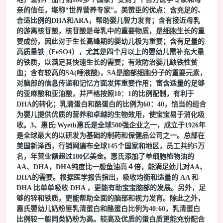
亲的信任，堪称“世界营养专家”。美赞臣的优点：含充足的、
合适比例的DHA和ARA，帮助婴儿智力发育；含有接近母乳
的游离核苷酸，核苷酸是母乳中的重要物质，是细胞生长的重
要成份，因此对于生长高峰期的婴幼儿极为重要；含有足量的
高质量铁（FeSO4），尤其是四个月以上的婴幼儿需补充大量
的铁质，以满足其快速生长的需要；有效防治婴儿缺铁性贫
血；含有较高的SA(唾液酸)，SA是脑部细胞分子的重要元素，
对脑部的信息传递和记忆方面发挥重要作用；富含适量的足够
的亚麻酸和亚油酸，并严格按照10：1的比例配制，有利于
DHA的转化；乳清蛋白和酪蛋白的比例为60：40，恰当的组合
为婴儿提供优质的营养和卓越的生物效用，使宝宝易于消化吸
收。3、惠氏:Wyeth惠氏是全球500强企业之一，成立于1926年
是全球最大的以研发为基础的制药和保健品公司之一。总部在
美国新泽西，行销网遍布全球145个国家和地区，员工共约5万
名，年营业额超过180亿美金。惠氏添加了单细胞植物油的
AA、DHA，DHA纯度比一般鱼油高４倍，能满足幼儿对AA、
DHA的需要。根据医学报告指出，吸收均衡和适量的 AA 和
DHA 比单单吸收 DHA ，更能有助宝宝脑部的发展。另外，足
够的锌和铁质，更能帮助全面的脑部和视力发育。除此之外，
惠氏婴幼儿奶粉里乳清蛋白和酪蛋白比例为40:60，乳清蛋白
比例较一般同类奶粉为高。较高及优质的蛋白质更能充份配合