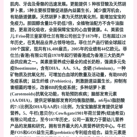
肌肉、牙齿及骨骼的迅速发展。更能提供 5 种核苷酸及天然胡
萝卜素，5种主要核苷酸促进肠內益菌生长，減少腹泻机会，
有助肠道健康。天然胡萝卜素为天然抗氧化剂，能增加宝宝的
免疫力。胆固醇含量比牛奶低7倍，全植物油配方不含牛油脂
肪，更易消化吸收，全面保障宝宝的心血管健康。4、美索佳
儿:Friso荷兰皇家菲仕兰有限公司创立于1879年，已有超过128
年历史，在乳制品业界占领导地位。菲仕兰产品行销全球超过
100个国家，现共有16,400雇员，2005年的业绩有44亿欧元。菲
仕兰(香港)有限公司自1978年起行销香港成为香港三大奶类产
品供应商之一。美素是营养成分最全的成长奶粉，强调多元免
疫Boostimune，含有DHA、AA、SA。含硒 (Selenium)，一种
矿物质及抗氧化剂，可增加白血球的数量及活动量，有助BB的
免疫系统；益生纤维 (Prebiotics)，刺激肠道益菌生长，抑制有
害细菌的增长，改善BB的免疫系统；多种胡萝卜素
(Carotenoids)抗氧化功能，有助预防疾病；脑部发育元素
(AA/DHA)，提供足够脑部发育的均衡脂肪酸。n6与n3脂肪酸
的7:1比例及DHA与AA的1:1比例，为宝宝脑部发育提供足够
营养。5、牛栏(恩贝尔):Cow&gate1901年荷兰营养(纽迪希亚)
有限公司成立，至今107年历史，公司一直致力于婴幼儿营养
产品的发展和研究，拥有世界最大的人类营养研究中心。牛栏
是FOS和GOS益生元素(prebiotics)专利组合组合。益生元素是