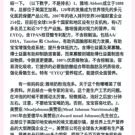
绍一下。（以下数字，不是排名）1、雅培:Abbott成立于1888
年，总部位于美国芝加哥。120年的发展成为世界领先的多元
化医药保健产品公司。2007年的收入排列世界500强财富企业
254位，目前在全球130多个国家和地区设有分支机构，有6万
多名员工和近70个生产设施。雅培强调对视力的营养，叫
EYEQ，含TPAN核苷酸专利配方，不含棕榈油。包括AA/
DHA，Taurine 和 Choline，有助巩固脑部和视力发展，有助
宝宝增强免疫系统；提升身体抵抗力。含博仕益菌及果寡糖。
博士益菌有助抑制肠道害菌，而果寡酸则辅助博仕益菌制造有
益物质，令肠道更健康。100%优质植物油，不含棕榈油，容
易消化吸收，它提供的必要脂肪酸组合帮助脂肪及钙质吸收，
强化骨骼生长。特有 “EYEQ”营养程式，能提供全面营养。
有一些妈妈说:雅培奶粉泡泡多。关于这个粉嘟嘟差了很
多资料。并且结合一些专家的言论。这个是生产工艺的问题。
在冲泡的时候不要摇动太厉害。轻微摇动，泡好之后放5分钟
左右。注意，不要给宝宝喝奶泡。否则，宝宝容易吐奶。2、
美赞臣:Meadjohnson美赞臣(Mead Johnson Nutritionals)是
1905年由爱德华&美赞臣(Edward mead Johnson)先生创立。
总部位于美国印地安纳州的埃文思威尔镇，是世界上生产营养
品的大型跨国企业之一，美赞臣公司在全球各大洲都有生产基
地，营养产品行销100多个国家，受到了千百万医学专家和母