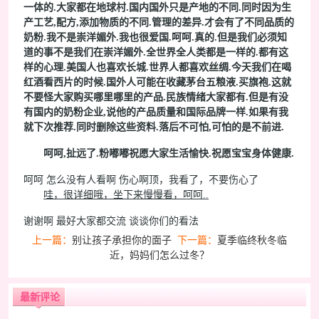
一体的.大家都在地球村.国内国外只是产地的不同.同时因为生
产工艺,配方,添加物质的不同.管理的差异.才会有了不同品质的
奶粉.我不是崇洋媚外.我也很爱国.呵呵.真的.但是我们必须知
道的事不是我们在崇洋媚外.全世界全人类都是一样的.都有这
样的心理.美国人也喜欢长城.世界人都喜欢丝绸.今天我们在喝
红酒看西片的时候.国外人可能在收藏茅台五粮液.买旗袍.这就
不要怪大家购买哪里哪里的产品.民族情绪大家都有.但是有没
有国内的奶粉企业,说他的产品质量和国际品牌一样.如果有我
就下次推荐.同时删除这些资料.落后不可怕,可怕的是不前进.
呵呵,扯远了.粉嘟嘟祝愿大家生活愉快.祝愿宝宝身体健康.
呵呵 怎么没有人看啊 伤心啊顶，我看了，不要伤心了
哇，很详细哦，坐下来慢慢看，呵呵..
谢谢啊 最好大家都交流 谈谈你们的看法
上一篇：
别让孩子承担你的面子
下一篇：
夏季临终秋冬临
近，妈妈们怎么过冬？
最新评论