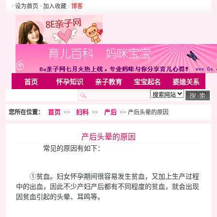
· 设为首页
· 加入收藏
·
博客
首页
怀孕知识
亲子教育
宝宝起名
婆媳关系
母婴用品
胎教音乐
婚姻家庭
家居
亲子游戏
首页
妇科
产后
您所在位置：
>>
>>
>> 产后头晕的原因
美容化装
Rss
产后头晕的原因
常见的原因有如下：
①贫血。妇女怀孕期间很容易发生贫血，又加上生产过程
中的出血，因此不少产妇产后都有不同程度的贫血，就会出现
因贫血引起的头晕、耳鸣等。