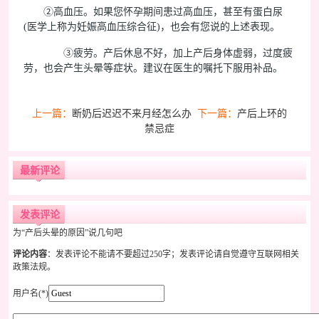
②高血压。如果您怀孕期间患过高血压，甚至有蛋白尿
(医学上称为妊娠高血压综合征)，也会有您说的上述表现。
③疲劳。产后休息不好，加上产后身体虚弱，过度疲
劳，也会产生头晕等症状。建议在医生的嘱托下服用补品。
上一篇：
断奶后迟迟不来月经怎么办
下一篇：
产后上环的
禁忌症
最新评论
发表评论
为“产后头晕的原因”说几句吧
评论内容
：发表评论不能请不要超过250字；发表评论请自觉遵守互联网相关
政策法规。
用户名(*)