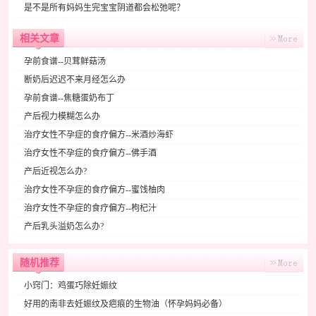
是不是所有妈妈生完宝宝阴道都会松弛呢？
相关文章
孕前食谱--贝茸鲜菇汤
断奶后迟迟不来月经怎么办
孕前食谱--焦糖蛋奶布丁
产后视力模糊怎么办
治疗女性不孕症的食疗偏方--米酒炒海虾
治疗女性不孕症的食疗偏方--佛手酒
产后近视怎么办?
治疗女性不孕症的食疗偏方--蜜饯柚肉
治疗女性不孕症的食疗偏方--枸杞汁
产后乳头溢奶怎么办?
随机推荐
小窍门：鸡蛋巧除妊娠纹
好用的南非去妊娠纹及疤痕的生物油（怀孕妈妈必备）