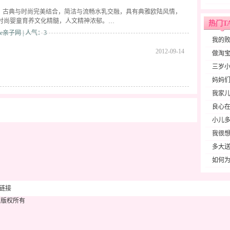
璧，古典与时尚完美结合，简洁与流畅水乳交融，具有典雅欧陆风情，
时尚婴童育养文化精髓，人文精神浓郁。…
热门T
e亲子网 | 人气：3
我的
2012-09-14
做淘宝
三岁
妈妈们
我家
良心在
小儿
我很想
多大
如何为
链接
版权所有