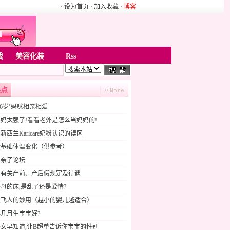
· 设为首页
· 加入收藏
·
博客
戏
美容化装
Rss
热点
16岁’妈咪相亲相爱
妈太强了!看看老外是怎么当妈妈的!
新西兰Karicare奶粉认识的误区
后基础体温变化（供参考）
贝亲子论坛
市有关产前、产后假规定及待遇
母的床,是乱了还是爱情?
双飞人的妙用（越小的婴儿越适合）
几月生宝宝好?
女早知道,让B超单告诉你宝宝的性别