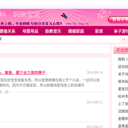
婆媳关系
母婴用品
胎教音乐
婚姻家庭
家居
亲子游
容
栏目
我和‘
这位妈
兔，童泰，婴之谷之类的牌子
2014-09-14
关于对
着现在给宝宝准备东西，所以就想顺便在网上开个小店，一边可以给
受孕
磨时间。因为不方便进货，所以就像找家淘宝上的店铺可…
爱宝
人气：23
杭州
2013-09-12
上了岳
法国
金猪年
是男是
2013-04-12