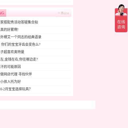
AG
败家搭配秀活动答疑集合贴
真的好累啊!
小外甥艾一个同志的经典语录
 你们的宝宝牙齿会变色么?
儿子超喜欢奥特曼
左,金钱在右,你往哪边走?
多汗的可能原因
做网店代理 寻找伙伴
送小孩入托为好
0-2月宝宝选择玩具？