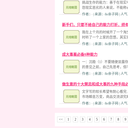
挑战生存的能力：善于在现
怨现实恶劣的人来说，不能称
作者： | 来源：8e亲子网 | 人气
新手们，只要不给自己的能力打折，终
我在上个月的时候开了一个淘
时听了一个上家的忽悠，其实
作者： | 来源：8e亲子网 | 人气
成大事着必备9种能力
一：沉稳（1）不要随便显露
的意见之前，自己先思考，但
作者： | 来源：8e亲子网 | 人气
做生意的十大禁忌和成大事的九种手段
文字写的较长希望有耐心看完.
市场瞬息万变，商品交流讲究
作者： | 来源：8e亲子网 | 人气
<<
1
2
3
4
5
6
7
8
9