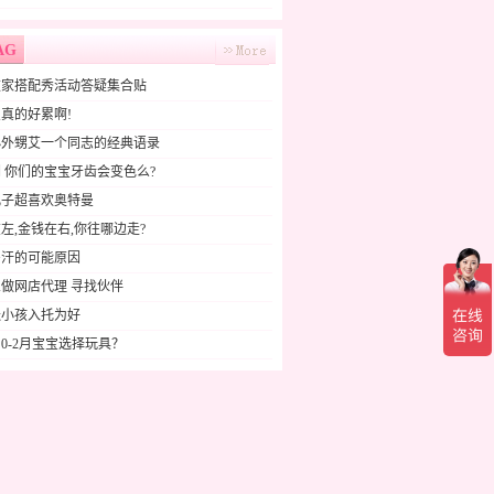
AG
败家搭配秀活动答疑集合贴
真的好累啊!
小外甥艾一个同志的经典语录
 你们的宝宝牙齿会变色么?
儿子超喜欢奥特曼
左,金钱在右,你往哪边走?
多汗的可能原因
做网店代理 寻找伙伴
送小孩入托为好
0-2月宝宝选择玩具？