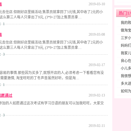
强
2019-03-10
元去住店.但刚好店里搞活动,售票员就拿回了5元钱,其中收了2元的小
热门T
这么算三人每人只拿出了9元, (3*9=27加上售票员拿…
我的
：1
做淘宝
强
2019-03-08
三岁
元去住店.但刚好店里搞活动,售票员就拿回了5元钱,其中收了2元的小
妈妈们
这么算三人每人只拿出了9元, (3*9=27加上售票员拿…
我家
：3
良心在
2019-02-17
小儿
容易的事情.那些因为买多了,就想开店的人,必须考虑一下看看您有没
我很想
业需要激情, 淘宝旺旺的丁冬声音虽然好听，但是淘…
多大
：1
如何为
如愿通过
2019-02-13
参加的人如愿通过这次考试有学习日语的朋友可以加我旺旺，大家交
：3
2019-02-11