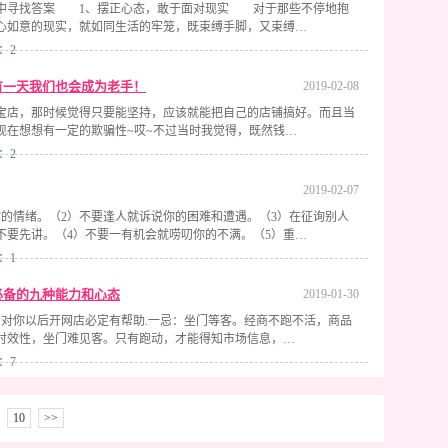
实中寻找答案 1、摆正心态，敢于面对现实 对于那些不停地抱
心如意的现实，就如同生活的牢笼，既束缚手脚，又束缚…
：2
有一天我们也会成为老手！
2019-02-08
宝店，那时候觉得只要能坚持，应该就能把自己的店铺搞好。而且当
现在想想有一定的欺骗性~哎~不过当时我觉得，既然钱…
：2
2019-02-07
你的情绪。（2）不要逢人就诉说你的困难和遭遇。（3）在征询别人
不要先讲。（4）不要一有机会就唠叨你的不满。（5）重…
：1
必备的九种能力和心态
2019-01-30
.对你以后开网店必定有帮助.一忌：坐门等客。经商不跑不活，商品
时效性，坐门难见客。只有跑动，才能得知市场信息，…
：7
10
>>