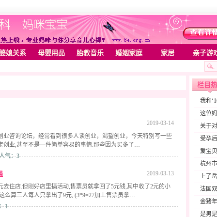
婆媳关系
母婴用品
胎教音乐
婚姻家庭
家居
亲子游
栏目
我和‘
这位妈
2019-03-14
关于对
创业咨询论坛，经常看到很多人谈创业，渴望创业，今天特别写一些
受孕
宝创业,甚至不是一件简单容易的事情.那些因为买多了…
爱宝
 人气：3
杭州
强
2019-03-13
上了岳
元去住店.但刚好店里搞活动,售票员就拿回了5元钱,其中收了2元的小
法国
这么算三人每人只拿出了9元, (3*9=27加上售票员拿…
金猪年
：1
是男是