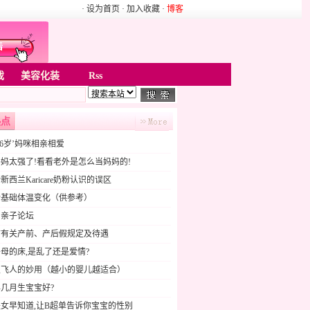
· 设为首页
· 加入收藏
·
博客
戏
美容化装
Rss
热点
16岁’妈咪相亲相爱
妈太强了!看看老外是怎么当妈妈的!
新西兰Karicare奶粉认识的误区
后基础体温变化（供参考）
贝亲子论坛
市有关产前、产后假规定及待遇
母的床,是乱了还是爱情?
双飞人的妙用（越小的婴儿越适合）
几月生宝宝好?
女早知道,让B超单告诉你宝宝的性别