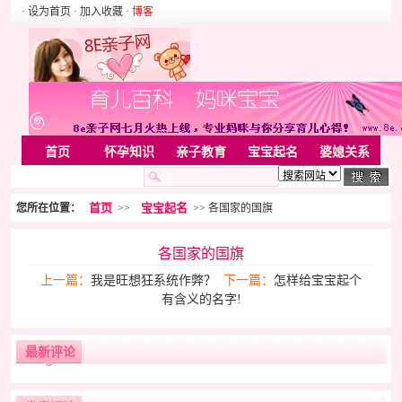
· 设为首页
· 加入收藏
·
博客
首页
怀孕知识
亲子教育
宝宝起名
婆媳关系
母婴用品
胎教音乐
婚姻家庭
家居
亲子游戏
首页
宝宝起名
您所在位置：
>>
>> 各国家的国旗
美容化装
Rss
各国家的国旗
上一篇：
我是旺想狂系统作弊？
下一篇：
怎样给宝宝起个
有含义的名字!
最新评论