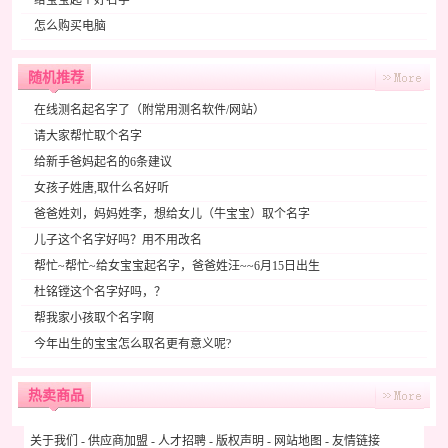
给宝宝起个好名字
怎么购买电脑
随机推荐
在线测名起名字了（附常用测名软件/网站）
请大家帮忙取个名字
给新手爸妈起名的6条建议
女孩子姓唐,取什么名好听
爸爸姓刘，妈妈姓李，想给女儿（牛宝宝）取个名字
儿子这个名字好吗？用不用改名
帮忙~帮忙~给女宝宝起名字，爸爸姓汪~~6月15日出生
杜铭镗这个名字好吗，？
帮我家小孩取个名字啊
今年出生的宝宝怎么取名更有意义呢?
热卖商品
关于我们
-
供应商加盟
-
人才招聘
-
版权声明
-
网站地图
-
友情链接