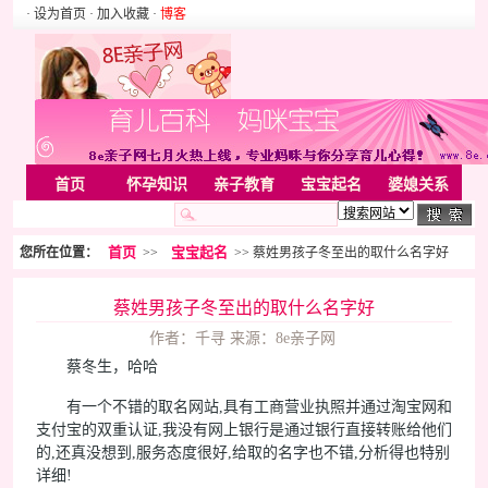
· 设为首页
· 加入收藏
·
博客
首页
怀孕知识
亲子教育
宝宝起名
婆媳关系
母婴用品
胎教音乐
婚姻家庭
家居
亲子游戏
首页
宝宝起名
您所在位置：
>>
>> 蔡姓男孩子冬至出的取什么名字好
美容化装
Rss
蔡姓男孩子冬至出的取什么名字好
作者：千寻 来源：8e亲子网
蔡冬生，哈哈
有一个不错的取名网站,具有工商营业执照并通过淘宝网和
支付宝的双重认证,我没有网上银行是通过银行直接转账给他们
的,还真没想到,服务态度很好,给取的名字也不错,分析得也特别
详细!