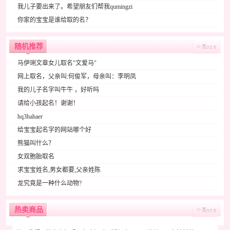
我儿子要出来了。希望朋友们帮我qumingzi
你家的宝宝是谁给取的名？
随机推荐
马伊琍文章女儿取名"文爱马"
网上取名，父亲叫:何俊军，母亲叫：李明凤
我的儿子名字叫牛牛 ，好听吗
请给小孩起名！谢谢！
hq3hahaer
给宝宝起名字的网站哪个好
熊猫叫什么？
女双胞胎取名
求宝宝姓名,男女都要,父亲姓陈
龙究竟是一种什么动物?
热卖商品