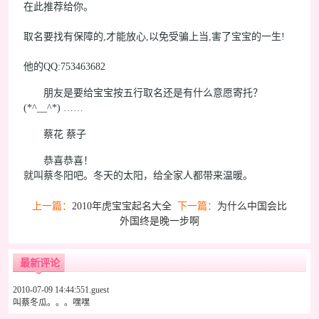
在此推荐给你。
取名要找有保障的,才能放心,以免受骗上当,害了宝宝的一生!
他的QQ:753463682
朋友是要给宝宝按五行取名还是有什么意愿寄托？
(*^__^*) ……
蔡花 蔡子
恭喜恭喜！
就叫蔡冬阳吧。冬天的太阳，给全家人都带来温暖。
上一篇：
2010年虎宝宝起名大全
下一篇：
为什么中国会比
外国终是晚一步啊
最新评论
2010-07-09 14:44:55
1.guest
叫蔡冬瓜。。。嘿嘿