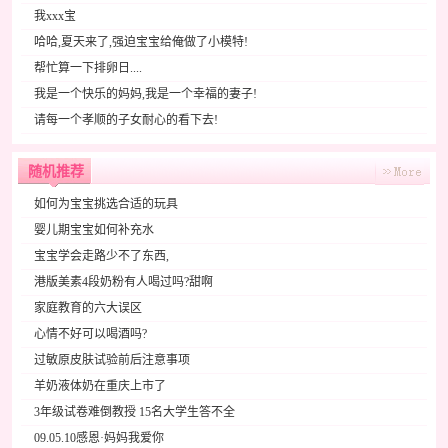
我xxx宝
哈哈,夏天来了,强迫宝宝给俺做了小模特!
帮忙算一下排卵日....
我是一个快乐的妈妈,我是一个幸福的妻子!
请每一个孝顺的子女耐心的看下去!
随机推荐
如何为宝宝挑选合适的玩具
婴儿期宝宝如何补充水
宝宝学会走路少不了东西,
港版美素4段奶粉有人喝过吗?甜啊
家庭教育的六大误区
心情不好可以喝酒吗?
过敏原皮肤试验前后注意事项
羊奶液体奶在重庆上市了
3年级试卷难倒教授 15名大学生答不全
09.05.10感恩·妈妈我爱你