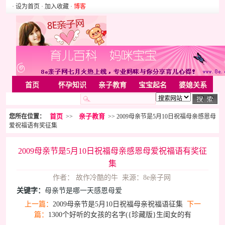
· 设为首页
· 加入收藏
·
博客
首页
怀孕知识
亲子教育
宝宝起名
婆媳关系
母婴用品
胎教音乐
婚姻家庭
家居
亲子游戏
首页
亲子教育
您所在位置：
>>
>> 2009母亲节是5月10日祝福母亲感恩母
美容化装
Rss
爱祝福语有奖征集
2009母亲节是5月10日祝福母亲感恩母爱祝福语有奖征
集
作者： 故作冷酷的牛 来源：8e亲子网
关键字：
母亲节是哪一天感恩母爱
上一篇：
2009母亲节是5月10日祝福母亲祝福语征集
下一
篇：
1300个好听的女孩的名字({珍藏版}生闺女的有