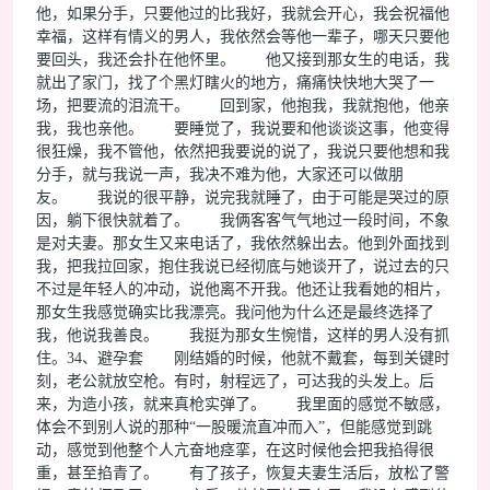
他，如果分手，只要他过的比我好，我就会开心，我会祝福他
幸福，这样有情义的男人，我依然会等他一辈子，哪天只要他
要回头，我还会扑在他怀里。 他又接到那女生的电话，我
就出了家门，找了个黑灯瞎火的地方，痛痛快快地大哭了一
场，把要流的泪流干。 回到家，他抱我，我就抱他，他亲
我，我也亲他。 要睡觉了，我说要和他谈谈这事，他变得
很狂燥，我不管他，依然把我要说的说了，我说只要他想和我
分手，就与我说一声，我决不难为他，大家还可以做朋
友。 我说的很平静，说完我就睡了，由于可能是哭过的原
因，躺下很快就着了。 我俩客客气气地过一段时间，不象
是对夫妻。那女生又来电话了，我依然躲出去。他到外面找到
我，把我拉回家，抱住我说已经彻底与她谈开了，说过去的只
不过是年轻人的冲动，说他离不开我。他还让我看她的相片，
那女生我感觉确实比我漂亮。我问他为什么还是最终选择了
我，他说我善良。 我挺为那女生惋惜，这样的男人没有抓
住。34、避孕套 刚结婚的时候，他就不戴套，每到关键时
刻，老公就放空枪。有时，射程远了，可达我的头发上。后
来，为造小孩，就来真枪实弹了。 我里面的感觉不敏感，
体会不到别人说的那种“一股暖流直冲而入”，但能感觉到跳
动，感觉到他整个人亢奋地痉挛，在这时候他会把我掐得很
重，甚至掐青了。 有了孩子，恢复夫妻生活后，放松了警