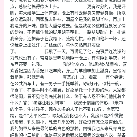
视，我老公总把我的脚抱在怀里，又揉又捏，而脚是我的敏感
点，总被他搞得欲火上升。 更有过分的，我是汗
脚，每天给学生上体育课，晚上有时去健身房带健身操，所以
总穿运动鞋，回家脱去鞋袜，满屋全是我的臭脚丫味，再加上
我混身的汗味，能把人熏晕过去。但是我老公这时就象发了情
的动物，不但抓住我的脚用胡子茬扎，一路从脚趾向上，扎遍
我全身，还把鼻子在我跨下、腋窝乱拱，非要和他坏一坏，还
说我身上出过汗，凉丝丝的，与他肉贴肉舒服极
了。 我累了一天，再满足了他，完事后连洗澡的
力气也没有了，常常是臭哄哄地睡一晚上，有时睡到半夜，坏
东西还要非礼我。 我说他变态，他却说乾隆皇帝，喜
欢香妃是因为香妃只吃羊肉，身上的羊膻味加上狐臭，皇帝闻
着是香，那就是香 真恶心！13、胸罩 有个笑话：
在公共汽车上，有一男子一手托举着，5指分开，似托一碗，
举累了，在换手时小心翼翼，好象是托一个无形的球。大家都
很纳闷，看不见他到底托着什么，终于有人忍不住问他托着个
什么？答：“老婆让我买胸罩” 我属于偏瘦的体形，1米70
的个子，生过孩子，现在30多的人了也不到110斤，肩宽窄
跨，是个“太平公主”，喂奶后变化也不大，乳房只是2个微微
的隆起，乳头很小，乳晕几乎没有，好象没有完全发育似的。
我的胸罩从来是最简单的白色的那种，内裤我也从来只穿白色
纯棉的小三角裤，但是每次逛街我总拉着老公去看内衣，拿各