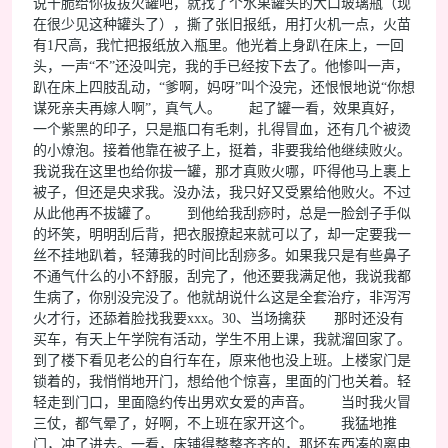
说干脆给你拔拔火罐吧，就找了个水果罐头的大口玻璃瓶（现
在很少见这种罐头了），撕了张旧报纸，用打火机一点，火苗
有1尺高，我忙把报纸放入瓶里。他光着上身趴在床上，一回
头，一声“不”还没叫完，我的手已经按下去了。他惨叫一声，
趴在床上四肢乱动，“爹啊，妈呀”叫个没完，还恨恨地说“你想
谋死亲夫再嫁人啊”，真气人。 起了罐一看，效果真好，
一个紫黑的印子，只是瓶口有毛刺，扎得冒血，还有几个被烫
的小燎泡。接着他靠在被子上，挺着，非要我给他继续败火。
我说我在这里也给你拔一罐，那才真败火哪，吓得他马上裹上
被子，但还是央求我。没办法，我只好又受累给他败火。不过
从此他再不拔罐了。 到他给我刮痧时，总是一脸刽子手似
的坏笑，明明刮后背，把衣服撩起来就可以了，却一定要我一
丝不挂地趴着，轻薄我的时间比刮痧多。如果我只是有些鼻子
不通气什么的小不舒服，刮完了，他还要我满足他，我说我都
生病了，你别没完没了。他就胡说什么这是全套治疗，非泻泻
火才行，还舔着脸找我要xxx。30、当场擒获 那时还没有
买车，有天上午学院有活动，学生不用上课，我就溜回家了。
到了楼下看见老公的自行车在，原来他也没上班。上楼家门是
锁着的，我悄悄地开门，想给他个惊喜，里面的门也关着。轻
轻走到门口，里面隐约传出男欢女爱的声音。 当时我火冒
三仗，都气晕了，好啊，不上班在家开这个。 我猛地推
门，冲了进去。一看，床铺得整整齐齐的，那坏东西凑的离电