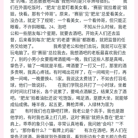
龙”的嘴，还恶狠狠地叫嚣“我他M的是只非洲母猎豹。” 我
们在外面吃饭时，“肥龙”总爱盯着美女看，“赛丽”就拉着说“姐
姐，快看。那有个帅哥”。原来，“赛丽”见“肥龙”总爱看美女，
没办法，就定下了规矩：一个看美女，一个看帅哥，但只能正
眼看，不许斜眼瞄。24、泡吧 不知从什么时候，我老
公和一些朋友每2个星期，就要去酒吧。开始夫人们还去监
督，后来看到每次“肥龙”的老婆“赛丽”都跟着，就把监督的任
务交给她了。 我希望老公和他们去玩，我就可以在家
玩电脑了。但“赛丽”总拉我去。我想酒吧的老板最喜欢我们去
了，别的小男小女要瓶啤酒能喝一晚，我们这些人那是真喝，
挚色子，输了一喝就是半瓶，啤酒要了一打又一打，那里的酒
多贵啊，我真心疼钱。有时喝出花样了，在一间喝完一打，再
换一间喝，一晚要换4、5家。我说这太费钱了，不如去打羽毛
球，他们一致说好。 在我们学院总共打了一小时球，坐着
的时间比打球长，各个说累了，要喝点酒解乏，结果又去了酒
吧。“肥龙”拍着油肚还说“吃饱饭，喝足酒，趸膘大坐，就能够
成仙成佛。睡半夜，起五更，舞枪弄棒，入绿林为匪为
盗” 有时我们也在静吧打牌，我老公是个高手，我也是跟
他学的，有时我也凑上打几把，这时“赛丽”就把头靠在“肥龙”
肩上，乖乖的象只小猫，非常认真地看，我问她“会吗？”“不
会”。“那你看什么？”“看牌上的画” 有次在酒吧，男人们在
挚色子拼酒，我俩就到外面瞎逛，看到街边有个卖五颜六色假