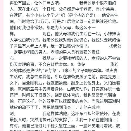
再没有回去，让他们骂去吧。 我老公是个很孝顺的
人，家在北方的一个县城，父母都是中学老师，有1个弟弟，
在读研，有个小妹妹小学5年纪（是个拣的弃婴）。他父亲生
病，当时他给了3万元，可是2年后他父母一定要把钱还给他。
他们对我也非常好。都是为人父母，却这么不一
样。 现在，他父母和我们生活在一起，小妹妹读
大学也由我们供。我老公说我对他们家偏心，我说只要我的侄
子背里有人考上大学，我一定出钱供他读书。 找老公
一定要找孝顺的男人。孝顺的男人具有较强的责任
心。 找朋友一定要找孝顺的人，孝顺的人不会做
伤天害理的事，不会在背后害你。9、体贴 我老
公的体形是典型的“豆芽菜”，1米82的个子却很单薄。过夫妻
生活时，我总怕累着他，所以在准备要孩子之前，都是先男上
女下，当全顺利后，我就抱紧他，翻身上到他身上，又怕压着
他，就用膝盖与手支撑着身体，由我来动作，其实这样玩一会
还行，时间长了很累的，饶是练体育的，我也常常是气喘徐
徐，可是这样，他的双手可以抚摩我的身体。当我达到高潮时
就软的动不了了，再把他翻到我身上，让他完成冲
刺。 我这样体贴他，这坏东西却经常使坏。在我
最投入时，突然用拉开我的支撑手，让我一下趴在他胸脯上；
有时，他自己拉过几个枕头靠在上面，一脸坏笑地盯着我，我