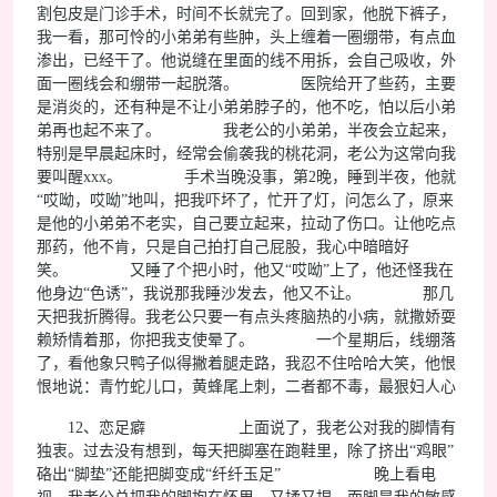
割包皮是门诊手术，时间不长就完了。回到家，他脱下裤子，
我一看，那可怜的小弟弟有些肿，头上缠着一圈绷带，有点血
渗出，已经干了。他说缝在里面的线不用拆，会自己吸收，外
面一圈线会和绷带一起脱落。 医院给开了些药，主要
是消炎的，还有种是不让小弟弟脖子的，他不吃，怕以后小弟
弟再也起不来了。 我老公的小弟弟，半夜会立起来，
特别是早晨起床时，经常会偷袭我的桃花洞，老公为这常向我
要叫醒xxx。 手术当晚没事，第2晚，睡到半夜，他就
“哎呦，哎呦”地叫，把我吓坏了，忙开了灯，问怎么了，原来
是他的小弟弟不老实，自己要立起来，拉动了伤口。让他吃点
那药，他不肯，只是自己拍打自己屁股，我心中暗暗好
笑。 又睡了个把小时，他又“哎呦”上了，他还怪我在
他身边“色诱”，我说那我睡沙发去，他又不让。 那几
天把我折腾得。我老公只要一有点头疼脑热的小病，就撒娇耍
赖矫情着那，你把我支使晕了。 一个星期后，线绷落
了，看他象只鸭子似得撇着腿走路，我忍不住哈哈大笑，他恨
恨地说：青竹蛇儿口，黄蜂尾上刺，二者都不毒，最狠妇人心
12、恋足癖 上面说了，我老公对我的脚情有
独衷。过去没有想到，每天把脚塞在跑鞋里，除了挤出“鸡眼”
硌出“脚垫”还能把脚变成“纤纤玉足” 晚上看电