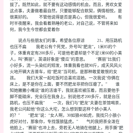
拔了。既然如此，就不要有这动感情的机会。而且，男欢女爱
这点事，夫妻做着最自然，只要能够配合默契，俩情相悦，是
很美好的。 不管他说得是否是真心，但我很爱听。 有
时半夜醒来，我会看着熟睡的老公，对自己说，不管将来如
何，我今生今世都会爱着你
说点与些朋友们的事，希望各位原谅 21、用压路机
也压不扁 我老公有个死党，外号叫“肥龙”，1米85的个
子，体重肯定有200多斤，可是他老婆却是个不足1米60的小美
人，叫“赛丽”，英语好象是“傻瓜”的意思。 “赛丽”比我们
小好多，流一头染红的短发，体重我看也就90斤，成天风风火
火地开辆大吉普车，给“肥龙”当司机，是那种敢爱敢恨的女
孩。 我们大家一起吃饭时总喜欢逗她。一次我说“你俩在
床上，是不是你在上面，要不然肥龙非把你压瘪了。” 谁
知她撇撇小嘴说“谁的活谁干，我就喜欢被压着，而且要他手
脚不能碰床，完全压在我身上。别说他才200多斤，就是台压
路机，也压不扁我” 一次，我们与“肥龙”夫妻在茶馆喝茶，
我老公问起他“你这么大坨，怎么想到娶这样个娇小美人
的？” “肥龙”说：“女人啊，30如狼40如虎，我找只小狼小
虎好对付，那象你，专找饿狼猛虎。” 气的我把茶全泼在
他脸上，“赛丽”也冲上去，旁若无人地骑在他腿上，用手撕“肥