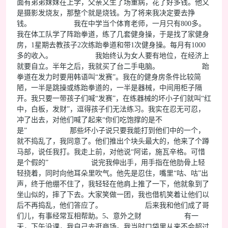
面有弟弟妹妹在上学，父亲又生了场重病，花了好多钱。他又
是摄影发烧友，那整个就是烧钱。为了将来我决定要去挣
钱。 我在中学当个体育老师，一月只有800多。
我在体工队学了阵跆拳道，练了几套健身操，于是找了家健身
房，1星期去教孩子2次练跆拳道和带1次健身操。每月有1000
多的收入。 我始终认为女人要有地位，在经济上
就要自立。半年之后，我就买了台二手电脑。 跆
拳道在发力时要用韩语叫“发赛”。我在的健身房条件比较简
陋，一半是跳操或练跆拳道的，一半是器械，中间用柜子隔
开。我只要一带孩子们喊“发赛”，在练器械的坏小子们就叫“红
中，白板，发财”，逗得孩子们无法练习。我实在忍无可忍，
冲了出去，对他们喊了起来“你们吃饱撑的是不
是” 那些坏小子说只要我能打到他们中的一个，
就不捣乱了，我同意了。他们推出个块头最大的，他来了个蹲
马部，说任我打。我走上前，对他说“阿诺，施瓦辛格。可惜
是个假的” 说完我伸出手，用手指在他肋骨上轻
轻挠着，同时向他耳朵里吹气。他先是忍住，嘴里“咕、咕”出
声，终于他绷不住了，我轻轻在他肩上推了一下，他就象到了
坐山似的，摔了下去。大家笑做一团，我也借机笑着让他们以
后不再捣乱，他们答应了。 后来我和他们成了哥
们儿，有事经常互相帮助。5、意外之财 有一
天，下午没课，我自己去逛商场。我当时口袋里从来不会超过