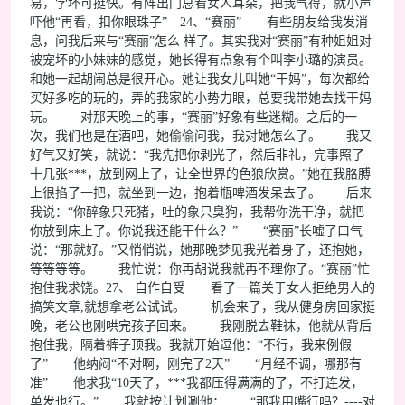
易，学坏可挺快。有阵出门总看女人耳朵，把我气得，就小声
吓他“再看，扣你眼珠子” 24、“赛丽” 有些朋友给我发消
息，问我后来与“赛丽”怎么 样了。其实我对“赛丽”有种姐姐对
被宠坏的小妹妹的感觉，她长得有点象有个叫李小璐的演员。
和她一起胡闹总是很开心。她让我女儿叫她“干妈”，每次都给
买好多吃的玩的，弄的我家的小势力眼，总要我带她去找干妈
玩。 对那天晚上的事，“赛丽”好象有些迷糊。之后的一
次，我们也是在酒吧，她偷偷问我，我对她怎么了。 我又
好气又好笑，就说：“我先把你剥光了，然后非礼，完事照了
十几张***，放到网上了，让全世界的色狼欣赏。”她在我胳膊
上很掐了一把，就坐到一边，抱着瓶啤酒发呆去了。 后来
我说：“你醉象只死猪，吐的象只臭狗，我帮你洗干净，就把
你放到床上了。你说我还能干什么？” “赛丽”长嘘了口气
说：“那就好。”又悄悄说，她那晚梦见我光着身子，还抱她，
等等等等。 我忙说：你再胡说我就再不理你了。“赛丽”忙
抱住我求饶。27、 自作自受 看了一篇关于女人拒绝男人的
搞笑文章,就想拿老公试试。 机会来了，我从健身房回家挺
晚，老公也刚哄完孩子回来。 我刚脱去鞋袜，他就从背后
抱住我，隔着裤子顶我。我就开始逗他：“不行，我来例假
了” 他纳闷“不对啊，刚完了2天” “月经不调，哪那有
准” 他求我“10天了，***我都压得满满的了，不打连发，
单发也行。” 我就按计划涮他： “那我用嘴行吗？----对