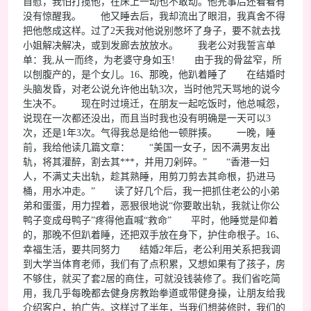
自慰，我怕打搅他，在床上一动也不敢动。他完事后还看看有
没有惊醒我。 他又睡去后，我却流出了眼泪，我真舍不得
把他憋成这样。过了2天我对他说别憋坏了身子，要不就去找
小姐解决解决，或到发廊去放放水。 我老公对我誓言单
单：我,从一而终，为老婆守身如玉! 由于我的骨盆窄，所
以刨腹产的，是个女儿。16、那晚，他趴着睡了 在结婚时
头脑发昏，对老公说允许他出轨3次，当时他咒天骂地的说今
生决不。 现在时过境迁，在朋友一起吃饭时，他总喊怨，
说现在一次都还没出，而且当时我也没有明确是一天可以3
次，还是1年3次。气得我总是给他一顿胖揍。 一晚，睡
前，我给他读几篇文章： “美国一女子，因不满男友出
轨，将其灌醉，割去其***，并用刀剁碎。” “香港一妇
人，不满丈夫出轨，趁其熟睡，用剪刀剪去其命根，扔进马
桶，用水冲走。” 读了好几个后，我一把抓住老公的小弟
弟和蛋蛋，用力捏着，恶狠很地说“你要敢出轨，我就让你公
鸭子变成母鸭子”疼得他直喊“救命” 平时，他睡觉是仰着
的，那晚不但趴着睡，还把双手放在身下，护住命根子。16、
幸福生活，要共同努力 结婚2年后，老公利用关系把我调
到大学当体育老师，我们有了点积累，又想如果有了孩子，房
不够住，就买了套2居的商住，可就没钱装修了。我们省吃简
用，我几乎每晚都去健身房教跆拳道或带健身操，让朋友给我
介绍客户，拍广告。这样过了半年，当我们想装修时，我们的