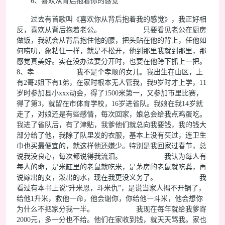
6、喜欢从背后抱着你的感觉
过去有首歌叫《喜欢你从背后抱着我的感觉》，我正好相
反，喜欢从背后抱着老公。 只要看见老公在厨房
做饭，我就会从背后抱住他的腰，把头贴在他的背上，任他如
何唠叨，象粘住一样，就是不松开，他到那里我就到那里，那
感觉真美好。实在没办法要分开时，也要在他跨下抓上一把。
8、孝 我不是个孝顺的女儿。我出生在山区，上
有2哥2姐下有1弟，在家时根本无人管我，我9岁时才上学，11
岁时参加县小xxx动会，得了1500米第一，又参加市里比赛，
得了第3，就留在市体育学校，16岁进省队。我娘在我14岁就
走了，对娘还是有些感情，每次回家，娘总会给我点鸡蛋吃。
我进了省队后，有了津贴，我爹他们就总向我要钱，我的钱大
部分给了他，我除了队里发的衣服，基本上没有买过，连卫生
巾也买最便宜的，就这样他还嫌少。特别是我回家过春节，总
说我没良心，每次都说得我流泪。 我认为每人有
每人的命，是米缸里的老鼠就吃米，是茅房的老鼠就吃粪，再
说嫁出的女，泼出的水，现在我更没义务了。 我
看过有本书上说“升米恩，斗米仇”，是说当家人揭不开锅了，
给他1升米，救他一命，他会谢你，你给他一斗米，他会想你
为什么不把家分我一半。 我现在每年就给我爹寄
2000元，多一分也不给。他们在家收到钱，就天天骂我。家也