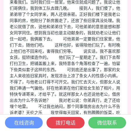
来看我们。当时我们住一居室，他来住就成问题了。我说让他
们哥俩住，我到体工队去蹭几晚。 接到人，我们傻了，他
弟弟带了个女同学来，两人还很亲密。正好我们楼下是我老公
同事的房，他刚分了新房搬走了，还放了些旧家具没处理。我
老公就借了房，说他和弟弟住下去，可他弟弟的意思是想和那
女同学同住。想到我当初也是主动献身的，我就劝老公让他们
住一起吧，我俩搬下去。 可他弟弟一定要我们住家里，他
们下去，随他们吧。 这样也好，省得陪他们玩了。有时晚
上他们也不回来吃，害得我们穷等。 说实话，我不喜欢那
女孩，挺矫揉造作的。 他们玩了一星期走了。我们下去帮
打扫卫生，把铺盖搬上来，我特意各个角落检查了一遍，怕留
下些类似套子这样的东西。 可到底还是出事了，那家的女
主人来收拾旧家具时，发现凉台上凉了条女人的性感小内裤。
不得了，与他老公打得不可开交。我们忙去灭火，但那女人说
我们串通一气骗他。好在他弟弟在他们家给女生拍了相片，用
特快专递寄来，才给平了。就这样那女人也还说他老公，借房
出去为什么不告诉她？ 我对老公说：你弟真行，走了还给
埋个地雷。 不过我也纳闷，那个同事借房出去为什么不告
诉老婆？天伦之乐 我觉得每天回家，有热腾腾的饭菜，吃
玩陪公公婆婆边看电视边哄孩子，夫妻恩爱，非常幸福。
在线咨询
拨打电话
微信联系
公公受xxx余毒较深，管婆婆叫“老当权”，叫我“小当权”。等孩