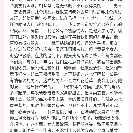
个朋友有困难，相互帮助是无私的，不计较得失的。 男人
一定要有这么几个朋友。我很支持老公去与“肥龙”等几个朋友
去玩，即使是后半夜回来，趴在马桶上“哇哇”地吐。当然，这
样也就没人和我抢电脑了。 我认为一定要给老公些自己的
空间。33、痴情 我老公有个初恋情人，是他大学同学，现
在在国外。他对她很痴情，因为在与我认识前的几年里，他一
直没有找女朋友。 我们结婚的时候，还没有手机，那女生
过年过节都会打电话来。虽然我粗粗拉拉，但毕竟是个女人，
对这很敏感。在我的追问下，他支支呜呜说了些，但每次都很
不耐烦，每次接了电话，我们互相总有点尴尬，我看的出他对
她很依恋。我也想过和他打、和他闹，让他说清楚，但又想毕
竟我们在一起每天都很甜蜜，甚至我想，这也证明我老公是个
有情有义的男人，这样的男人不会去招花惹草，我会用我对他
的爱，让他忘掉过去的。 结婚3年的时候，那女生的电话
多了起来。每次我都借着做家务躲出去，但耳朵支着，可听不
到什么，我感觉每次接了电话，他的表情怪怪的，与我亲热也
像是装的。那时我们想要孩子，但我怀不上，总觉得对不起
他，心里很乱。 有次他接了电话，在洗澡时反复唱“只要
你过得比我好”。我听了眼泪偷偷地掉下来了，我能感觉到他
在想他，在这方面，女人很敏感。我强颜欢笑，私下想了很长
时间，想明白了一件事，不论到什么时候我都会全身心地爱