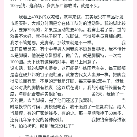
100元钱，逛商场，多贵东西都敢试，就是不买。
我看上400多的双凉鞋，就拿来试，其实我只在商品批发
市场买鞋，大部分时间是穿在体工队时的运动鞋。我的脚比较
大，要穿39码的，如果是运动鞋要40码。我穿上看了看，觉的
效果不太好，就把袜子脱了，光脚试，气得服务员直翻白眼。
我才不管她哪，光脚穿，那效果就是不一样。 我
正在自我臭美，有个中年男人问我愿不愿意当脚模，我不懂什
么是脚模，他说是穿鞋照相，做广告，就是脚模特，一次给
1000圆。天下还有这样的好事，我马上同意了。
说实话，我的脚确实很美，这可能是与练田竞有关，每天脚都
是塞在硬邦邦的钉子跑鞋里，就象古代女人裹脚一样，把脚变
得窄长而有型，不足的是我是汗脚，每天要换2双袜子，但我
老公对我的脚情有独衷（这以后在说）。我的小腿纤长而有力
度，与脚配合着确实很好看。 第2天，我情了一
天的假，去当脚模，完了他们还送了我双鞋。 当
时是换季的时候，脚模很吃香。我干脆泡了一星期病假，给人
当脚模，有的厂家给钱多，有的少。那一星期我挣了6000多，
还有几年穿不完的各种皮鞋。 我把钱全部存进银
行，拍拍挎包，叹到“我又没钱了”