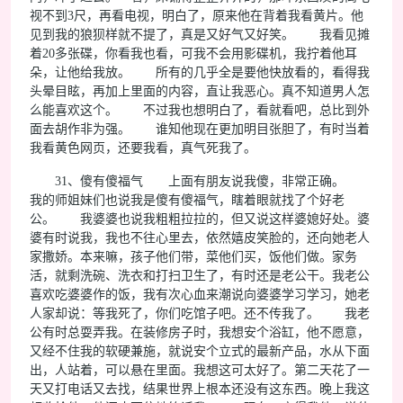
视不到3尺，再看电视，明白了，原来他在背着我看黄片。他
见到我的狼狈样就不提了，真是又好气又好笑。 我看见摊
着20多张碟，你看我也看，可我不会用影碟机，我拧着他耳
朵，让他给我放。 所有的几乎全是要他快放看的，看得我
头晕目眩，再加上里面的内容，直让我恶心。真不知道男人怎
么能喜欢这个。 不过我也想明白了，看就看吧，总比到外
面去胡作非为强。 谁知他现在更加明目张胆了，有时当着
我看黄色网页，还要我看，真气死我了。
31、傻有傻福气 上面有朋友说我傻，非常正确。
我的师姐妹们也说我是傻有傻福气，瞎着眼就找了个好老
公。 我婆婆也说我粗粗拉拉的，但又说这样婆媳好处。婆
婆有时说我，我也不往心里去，依然嬉皮笑脸的，还向她老人
家撒娇。本来嘛，孩子他们带，菜他们买，饭他们做。家务
活，就剩洗碗、洗衣和打扫卫生了，有时还是老公干。我老公
喜欢吃婆婆作的饭，我有次心血来潮说向婆婆学习学习，她老
人家却说：等我死了，你们吃馆子吧。还不传我了。 我老
公有时总耍弄我。在装修房子时，我想安个浴缸，他不愿意，
又经不住我的软硬兼施，就说安个立式的最新产品，水从下面
出，人站着，可以悬在里面。我想这可太好了。第二天花了一
天又打电话又去找，结果世界上根本还没有这东西。晚上我这