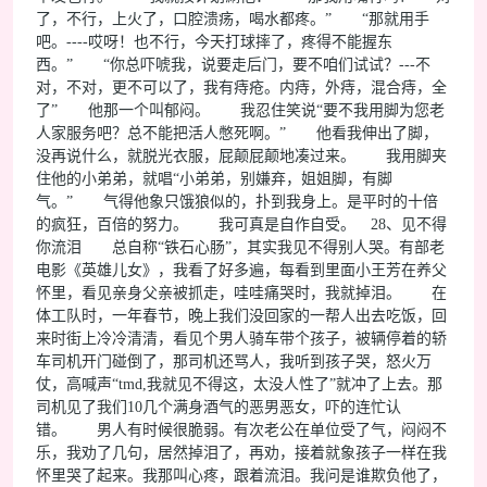
了，不行，上火了，口腔溃疡，喝水都疼。” “那就用手
吧。----哎呀！也不行，今天打球摔了，疼得不能握东
西。” “你总吓唬我，说要走后门，要不咱们试试？---不
对，不对，更不可以了，我有痔疮。内痔，外痔，混合痔，全
了” 他那一个叫郁闷。 我忍住笑说“要不我用脚为您老
人家服务吧？总不能把活人憋死啊。” 他看我伸出了脚，
没再说什么，就脱光衣服，屁颠屁颠地凑过来。 我用脚夹
住他的小弟弟，就唱“小弟弟，别嫌弃，姐姐脚，有脚
气。” 气得他象只饿狼似的，扑到我身上。是平时的十倍
的疯狂，百倍的努力。 我可真是自作自受。 28、见不得
你流泪 总自称“铁石心肠”，其实我见不得别人哭。有部老
电影《英雄儿女》，我看了好多遍，每看到里面小王芳在养父
怀里，看见亲身父亲被抓走，哇哇痛哭时，我就掉泪。 在
体工队时，一年春节，晚上我们没回家的一帮人出去吃饭，回
来时街上冷冷清清，看见个男人骑车带个孩子，被辆停着的轿
车司机开门碰倒了，那司机还骂人，我听到孩子哭，怒火万
仗，高喊声“tmd,我就见不得这，太没人性了”就冲了上去。那
司机见了我们10几个满身酒气的恶男恶女，吓的连忙认
错。 男人有时候很脆弱。有次老公在单位受了气，闷闷不
乐，我劝了几句，居然掉泪了，再劝，接着就象孩子一样在我
怀里哭了起来。我那叫心疼，跟着流泪。我问是谁欺负他了，