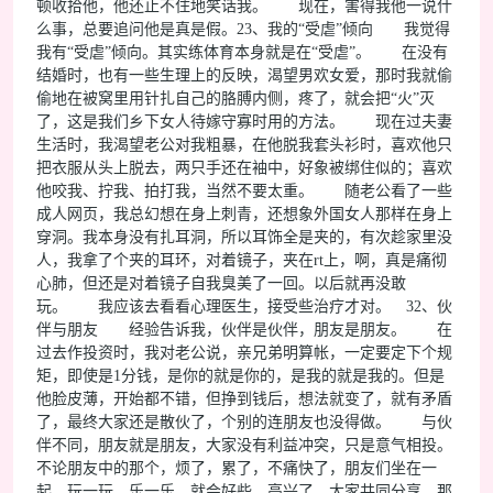
顿收拾他，他还止不住地笑话我。 现在，害得我他一说什
么事，总要追问他是真是假。23、我的“受虐”倾向 我觉得
我有“受虐”倾向。其实练体育本身就是在“受虐”。 在没有
结婚时，也有一些生理上的反映，渴望男欢女爱，那时我就偷
偷地在被窝里用针扎自己的胳膊内侧，疼了，就会把“火”灭
了，这是我们乡下女人待嫁守寡时用的方法。 现在过夫妻
生活时，我渴望老公对我粗暴，在他脱我套头衫时，喜欢他只
把衣服从头上脱去，两只手还在袖中，好象被绑住似的；喜欢
他咬我、拧我、拍打我，当然不要太重。 随老公看了一些
成人网页，我总幻想在身上刺青，还想象外国女人那样在身上
穿洞。我本身没有扎耳洞，所以耳饰全是夹的，有次趁家里没
人，我拿了个夹的耳环，对着镜子，夹在rt上，啊，真是痛彻
心肺，但还是对着镜子自我臭美了一回。以后就再没敢
玩。 我应该去看看心理医生，接受些治疗才对。 32、伙
伴与朋友 经验告诉我，伙伴是伙伴，朋友是朋友。 在
过去作投资时，我对老公说，亲兄弟明算帐，一定要定下个规
矩，即使是1分钱，是你的就是你的，是我的就是我的。但是
他脸皮薄，开始都不错，但挣到钱后，想法就变了，就有矛盾
了，最终大家还是散伙了，个别的连朋友也没得做。 与伙
伴不同，朋友就是朋友，大家没有利益冲突，只是意气相投。
不论朋友中的那个，烦了，累了，不痛快了，朋友们坐在一
起，玩一玩，乐一乐，就会好些。高兴了，大家共同分享。那