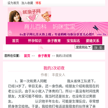
· 设为首页
· 加入收藏
·
博客
首页
怀孕知识
亲子教育
宝宝起名
婆媳关系
母婴用品
胎教音乐
婚姻家庭
家居
亲子游戏
首页
亲子教育
您所在位置：
>>
>> 我的2次初夜
美容化装
Rss
我的2次初夜
作者： 丰度女人
1、第一次和男人同眠 我从省体工队退下，
已经24岁了，举目无亲，还一身伤病。经朋友介绍和我现在的
老公认识。由于从小就入了体育的门，所以一直没有时间找男
朋友，大家可能不相信，我当时还是处女，也没有交过男朋
友。 认识他半年左右，可能是生理反应，非常想
把身体交给他。于是，我给他打电话说我宿舍的伙伴来了亲