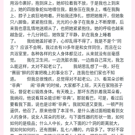
用浴巾裹好，抱到床上，她却拉着我不放，于是我也上到床
上，她的四肢象蛇似地缠住我，翻身压在我身上，嘴在我胸
上、脖子上疯狂地吻着。开始我还挣扎，想把她推开，但她象
只八脚鱼，紧紧抱住我，光光的小身子在我身上不断摩擦，后
来我也意乱情地迷顺从了，也把她紧紧抱住。她的呼吸也越来
越急促，十几分钟后，她恢复了平静，趴在我身上睡着
了。 我给她盖好被子，心却乱得不得了，我是不是个“同
志”？应该不会啊，我过去有10多年是和女伴同住，而且在公
共浴室里，各种各样的女人身体都见过，从来就没有丝毫感
觉。 我在卫生间，一边洗脏衣服，一边扇自己耳光，我怎
么能这样，太对不起老公了。 我胡思乱想了一夜，好在
“赛丽”醉的厉害把晚上的事全忘了，连我在他们家也不知
道。 但我总很愧疚，总觉得对不起老公。23、看耳朵诊断
“非典” 闹“非典”的时候，大家都不上班，天天在家陪孩子
玩，督促老公锻炼身体。有天晚上，那坏东西扒着我耳朵看，
我纳闷，他说看耳朵能诊断“非典”。那就看巴，可是，看过后
要看我下面，说也是诊断“非典”。我就知道又耍我，一顿严刑
逼供，他召了。原来他借了本淫书，是什么通过面相能看到女
人的身体，说女人耳朵的形状，与下面性器的形状一致，如何
如何的是极品；什么人中长，女人下面的2个洞的距离就大，
就如何如何的，还有图解，乱七八糟的，内容多了。学好不容