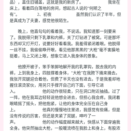
品），盖住旧铺盖，这就是我的新房了。 我坐在
床上，看着四白落地的房间，想起古人说的“何陋之
有”。 2、初夜 虽然我们认识了半年，但
是真成为了夫妻，感觉他很陌生。
晚上，他直勾勾的看着我，不说话。我知道那一刻要来
了。我脱得只剩下乳罩和内裤，关了灯钻进了被窝。可是那坏
东西却又打开灯，说要好好看看我。我羞得紧闭着眼。他脱得
一丝不挂，我偷偷睁开眼，看见他那黑黑的“大枪”毫不害臊地
挺着，马上又闭上眼，想象它进入我身体的景象。
他撩开被子，笨手笨脚地解开我的乳罩钩，脱去我的内
裤，上到我身上，四肢撑着身体，“大枪”在我胯下捅来捅去。
我张开双腿迎合着他，但费了半天也没有进去。于是我羞却地
握住滚烫家伙，用另只手撑开自己的下面，引导它进
入。 他的动作很轻柔，只在洞口附近抽插。过了
一阵，他在我耳边轻轻说他想全进去，但担心我会疼。我闭着
眼睛摇了摇头，把他抱紧，让他的身体完全压在自己身
上。 他真的慢慢地往里进，我感觉有些痛，但是
没有传说的厉害，但还是夹紧了双腿，呻吟了一
声。 他的动作幅度越来越大，快感从下面穿遍我
全身。他突然抽出大枪，一股暖流喷在我脸上和身上，有股浓