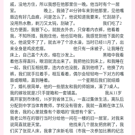
戚，没地方住，所以我想在他那里住一晚。他当时有个一居
室。 晚上，我骑了40分钟车来到他那里，见他嘴
唇边有好几血痕，问是怎么了，他说知道我要来，忙刮胡子，
没用热水敷，剃刀又太钝，刮破了。 我们吃了2
包方便面，我狠下心，就脱去外衣，只穿着内衣裤，他看着
我，不知所措，我抱住他，他也狂吻我，我感觉到他下面的变
化，他说受不了了，就去冲了个凉水澡，当时已经11月了，出
来全身是鸡皮疙瘩。 他只有一床被子，让我睡在
床上，自己盖个大衣，缩在沙发上。 黑暗中我看
着他冻得直抖，眼泪就流出来了。我把他拉到床上，和我睡在
一起，我们互相抚摩，连内衣也没脱，直到他喷了。他换了内
裤，我们就手拉着手，相互看着，偶尔会轻轻吻一下对方的嘴
唇或眼睛，直到睡着。 一个星期后我们就结婚
了，婚礼很简单，他的一些朋友和我的师姐妹，凑了3桌人。
我的嫁妆就是2只手提箱和一套铺盖。 我从11岁
离开家到市体校，16岁到省体工队，一直过集体生活，离队后
分配到中学当体育教师，学校没有宿舍，我就一直赖在体工队
宿舍，我的心里就像有个歌唱的“我想有个家”。
我老公所在的银行当时分给他一间在一楼的旧一居室，对我来
说简直就是天堂。 他找来几个朋友把房刷了，我
们买了张双人床，我拿了床新毛毯（市我一次参加比赛的纪念