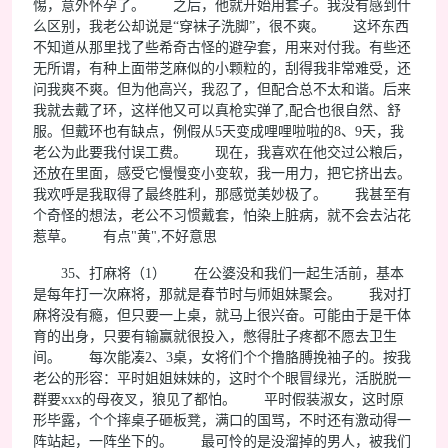
惕，意外怀孕了。 之后，他就开始用套子。我没有感到什
么区别，我老公却说是“穿袜子洗脚”，很不爽。 这坏东西
不知道从那里找了些希奇古怪的避孕套，用来对付我。有些还
无所谓，有种上面带芝麻似的小颗粒的，刮得我非常难受，还
问我爽不爽。但为他高兴，我忍了，但配合总不太和谐。后来
我就去戴了环，这样他又可以真枪实弹了,配合也很自然、舒
服。但戴环也有缺点，例假从5天变成哩哩啦啦的8、9天，我
老公为此要我付误工费。 现在，我喜欢在他交过公粮后，
还放在里面，感受它慢慢变小变软，我一用力，把它挤出去。
我欢呼是我取得了最终胜利，那感觉美妙极了。 我甚至有
个奇怪的想法，老公不习惯戴套，怕染上脏病，就不会去沾花
惹草。 有点"黄",不好意思
35、打麻将（1） 在公婆没和我们一起生活前，基本
是每年打一次麻将，那就是春节时与师姐妹聚会。 我对打
麻将没有瘾，但只要一上桌，就马上很兴奋。可能由于是干体
育的出身，只要有输赢就很投入，憋得肚子疼都不愿去卫生
间。 每次能凑2、3桌，女将们个个撸胳膊挽袖子的。按我
老公的形容：平时姐姐妹妹的，这时个个眼冒绿光，活脱脱一
群要xxx的母夜叉，狼见了都怕。 平时假装淑女，这时原
形毕露，个个摔桌子砸板凳，满口的国骂，不时还有激动得一
阵站起，一阵坐下的。 最可怜的是没溜掉的男人，被我们