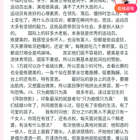
不错的业绩。李宁、莫惠兰等就是例子。演员陶虹、牛莉都是
运动员出身，演戏很真诚，演不了大歼大恶的人。 优秀的
运动员有良好的心理素质，在领先、落后、僵持时怎么办，场
上变化了，用什么办法应对，都要在瞬间作出，而且，运动员
大多有坚韧的毅力。这些品质带到当今社会，多是别人缺少
的。 国际上的好多大老板，本身就是优秀的运动员。
练健美的，我感觉没有坏人，也没有富人，但都是些自虐狂，
天天累得呲牙趔嘴的，还说“爽”。每晚就吃几个煮积蛋，自己
都说打嗝全是鸡屎味。 其实他们挺不容易的，健美是非主
流体育项目，国家不重视，所以比赛基本是民间拉的赞助，
3、5万就可以办个省级比赛，所以奖金少的可怜。去看比赛的
也全是练健美的，一各个站在那里全岔着胳膊，挺着胸脯，比
台上的还有形，特有意思。 最好玩的是台上的选手，要绷
出肌肉，又想露出微笑，所以面目狰狞地挤出点笑容，那一个
叫恐怖。19、只为痴情只为真 很多年前，读过梁羽生的
《萍踪侠影》，印象最深的就是者句“只为痴情只为真” 我
们结婚10年了，共同艰苦奋斗过，现在有了安稳的生活，有了
可爱的孩子。 我有时问他：百分之95的男人不满足只有一
个女人，你现在有钱了，还有点权，每天面对我这么个糙老
婆，有没有什么想法？ 有次他很认真地对我说：他知道的
一些人，在这上面栽了跟头。人是讲感情的，开始他们都认为
是偶尔潇洒一把，在逢场作戏，但渐渐地就陷如情里，难以自