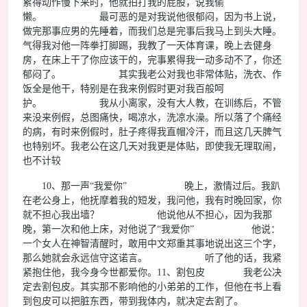
累得动作慢下来时，他就拍打我的屁股，说我偷
懒。 最可恶的是对我说他很郁闷，因为书上说，
做完那事应男的先睡着，而我们总是完事后我马上到头大睡。
气得我对他一阵拳打脚踢，我教了一天体育课，晚上去健身
房，在床上干了你应该干的，完事累得我一动多动不了，你还
郁闷了。 其实我老公对我也非常体贴，洗衣、作
饭全是他干，特别是在我来例假时更对我百般呵
护。 我从小离家，没有大人教，在训练后，不管
来没来例假，总图痛快，喝凉水，洗凉水澡。所以落了个痛经
的病，有时来例假时，肚子疼得我直帽冷汗，而且这几天脾气
也特别坏。我老公在这几天对我更是体贴，即使我无理取闹，
也不计较
10、那一声“我爱你” 晚上，激情过后。我趴
在老公身上，他抚摩着我的短发，我问他，我有时晚回家，你
就不担心我出墙？ 他说他从不担心，因为我那
晚，第一次和他上床，对他说了“我爱你” 他说：
一个女人在神智清醒时，敢用中文郑重其事地说出这三个字，
那么她就会永远信守这诺言。 听了他的话，我紧
紧抱住他，我今身今世都爱你。11、割包皮 我老公决
定去割包皮。其实那不影响他的小弟弟的工作，但他在书上看
到包皮可以把脏东西，带到我体内，就决定去割了。