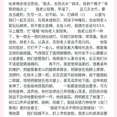
吆来喝去地当苦役。“姐夫，去到点水”“妹夫，给剥个橘子”“来
帮把烟点上” 我老公狡猾，早溜了。 这几天太忙，要
去当裁判，先写一点，对不起。36、打麻将（2） 公婆与
我们一起生活后，在周末或假日，把孩子哄睡后，也会陪老人
家玩玩麻将，但不敢太放肆。太投入时，我偶尔会说句XXX,
马上醒悟，忙“嘻嘻”地向老人家陪笑。 我老公就不一样
了，有一搭无一搭的胡出胡打，可胡打胡有理，常常赢。我总
说他，陪老人玩，认真点，否则老人家会不高兴的。 他答
应的挺好，可打不了一会儿，他就张着大嘴哈叱连天，都能看
见他的扁桃腺。气得我在下面用脚踢他。有时会不小心踢着公
公或婆婆，他们就瞪我们，我假装什么事也没有，反正他们分
不清是我俩谁踢的。 再不行，我就使用温柔的，借着桌布
的掩护，把腿靠着老公的腿蹭来蹭去，把脚放在他脚上摩擦，
洗牌时，在他手上摸一把。实在还提不起他精神，就干脆翘起
二郎腿，悄悄把脚放在他大腿上，甚至逗弄他下面。这样他就
来神了，也偷偷地捏我的脚。 一般都是他提出要求，可为
给他提神，逗弄他，有时会把自己弄得春心荡漾，回到房间我
就迫不及待地要和他坏一坏。他就装蒜。明明都支了帐篷了，
却口口声声说累啊、困啊、阳痿了。我就风情万种地学《龙门
客栈》里的张曼玉： “我就不信点不燃你这根蜡烛！”37、
埋地雷 我们结婚不久，赶上学校放假，我老公的弟弟说要