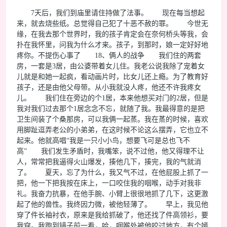
7天后，我们到庙里请住持做了法事。 现在每当想起
来，就去烧些纸。总觉得自己犯了十恶不赦的罪。 今世无
缘，在我去那个世界时，我的孩子肯定会在奈何桥头等我，会
扑在我怀里，问我为什么才来。孩子，到那时，娘一定好好地
疼你。不提伤心事了 18、俩人的战争 我们住的两套
房，一套是3居，由公婆带着女儿住。我老公说我除了宠着女
儿就是和她一起疯，看动画片时，比女儿还上瘾。为了教育好
孩子，还是由他父母带。从小我就没人疼，他还不许我疼女
儿。 我们住在旁边的个1居，本来他想买对门的2居，但是
我对我们过去那个1居念念不忘，就随了我。我最得意的是把
卫生间装了个桑那房，可以我俩一起蒸。我在蒸的时候，喜欢
用脚趾逗弄老公的小弟弟，在这时候不论这么摆弄，它也立不
起来。他就高唱“我是一只小小鸟，想要飞可是总也飞不
高” 我们发生矛盾时，我嘴笨，说不过他，他又得理不让
人，常常把我逼得火山爆发，揍他几下，揍完，我的气就消
了。 夏天，忘了为什么，我又气不过，在他屁股上抓了一
把，他一下把我按在床上，一口咬住我的咽喉，动手对我非
礼。我奋力抗暴，在他手腕、小臂上很很地抓了几下，这更激
起了他的兽性。我终因力微，被他轻薄了。 早上，我见他
穿了件长袖衬衣，原来是我给抓破了，他还找了件高领衫，要
我穿。我跑到镜子前一看，哈，咽喉处被他咬过地方，有个嫣