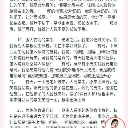
红的印子。我高兴地直叫：“我要穿吊带裙，让所以人看看你
给我亲出的戳。” 吓的他直求饶“奶奶，你是我亲奶奶。咱
别闹了，让外面听见。” 结果是大热的天，他穿了一星期
长袖衣服，我脖子贴了一星期止疼膏，都长皮炎了。 那以
后，我们再打，就找外人看不见的部位下手。
19、胆大妄为的学生 结婚之后，我老公通过关系，把
我调到大学教女生体育，比在中学好过多了。 有时，下课
后女生问我怎么保持的身材，我说：“傻吃、混睡、多喝水”她
们都说我开玩笑，可我说的是真的，每天我吃得比老公还多，
怎么说真话总没人信哪？ 有时，居然有小男生找我要电话
号码，我总笑着对他们说“去到院外电线杆上找找，全是我的
电话号码”虽然我知道，那些男生是逗我，可我还是挺开心
的。 有天，一个男老师进来，大骂学生。原来上课时，他
叉着腿站着，阳光把他的影子投在身后。迟到的男生，偷偷在
他身后，在他影子的大腿分叉处，摆了2块石头和1截粗木棒。
本来排好队的学生笑成一团，根本无法上课
25、为练体育说几句 好多人看不起练体育出身的，特
别是在退下来进大学学习时。因为文化底子差，非常吃力，练
什么都是“童子功”好。但是，一但能冲过这一关的，后来都有