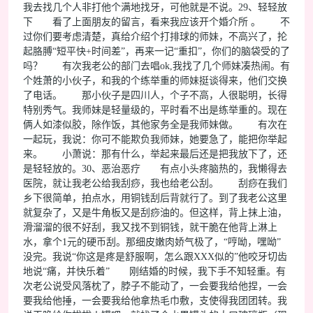
我去找几个人非打他个满地找牙，可他就是不说。29、轻轻放
下 看了上面朋友的留言，看来我应该开个婚介所 。 不
过你们要考虑清楚，真给介绍个打排球的师妹，不高兴了，抡
起胳膊“短平快+时间差”，再来一记“重扣”，你们的脑袋受的了
吗？ 有次我老公的部门去唱ok,我找了几个师妹凑热闹。有
个姓萧的小伙子，和我的个练举重的师妹挺谈得来，他们交换
了电话。 那小伙子是四川人，个子不高，人很聪明，长得
特别秀气。我师妹是轻量级的，平时看不出是练举重的。现在
俩人如漆似胶，除作饭，其他家务全是我师妹做。 有次在
一起玩，我说：你可不能欺负我师妹，她要急了，能把你举起
来。 小萧说：那有什么，举起来最后还是把我放下了，还
是轻轻放的。30、恶治恶疗 有点小头疼脑热的，我懒得去
医院，就让我老公给我刮痧，我也给老公刮。 刮痧在我们
乡下很简单，拍点水，用铜钱刮后背就行了。到了我老公这里
就复杂了，又是牛角板又是刮痧油的。但这样，背上抹上油，
滑溜溜的很不好刮，我又找不到铜钱，就干脆在他背上淋上
水，拿个1元的硬币刮。那细皮嫩肉娇气极了，“哼呦，嘿呦”
没完。我说“你这是疼是舒服啊，怎么跟XXX似的”他咬牙切齿
地说“痛，并快乐着” 刚结婚的时候，我下手不知轻重。有
次老公说受风落枕了，脖子不能动了，一会要我给他捏，一会
要我给他捶，一会要我给他拿热毛巾敷，支使得我团团转。我