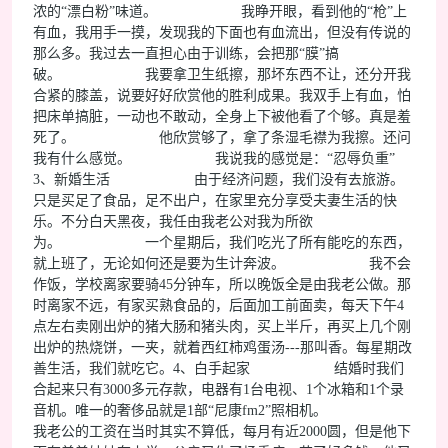
浓的“漂白粉”味道。 我睁开眼，看到他的“枪”上
有血，我用手一摸，发现我的下面也有血流出，但没有传说的
那么多。我过去一直担心由于训练，会把那“膜”搞
破。 我要拿卫生纸擦，那坏东西不让，还分开我
合紧的膝盖，说要好好欣赏他的胜利成果。我双手上有血，怕
把床单搞脏，一动也不敢动，全身上下被他看了个够。真是羞
死了。 他欣赏够了，拿了条湿毛襟为我擦。还问
我有什么感觉。 我说我的感觉是：“忍辱负重”
3、新婚生活 由于经济问题，我们没有去旅游。
只是买足了食品，足不出户，在家里充分享受夫妻生活的快
乐。不分白天黑夜，我任由我老公对我为所欲
为。 一个星期后，我们吃光了所有能吃的东西，
就上班了，无论如何还是要为生计奔波。 我不会
作饭，学校离家要骑45分钟车，所以晚饭全是由我老公做。那
时离家不远，有家买熟食品的，后面加工前面卖，每天下午4
点左右卖刚出炉的猪大肠和猪头肉，买上半斤，再买上几个刚
出炉的热烧饼，一夹，就着西红柿鸡蛋汤---那叫香。每星期改
善生活，我们就吃它。4、白手起家 结婚时我们
合起来只有3000多元存款，电器有1台电视、1个冰箱和1个录
音机。唯一的奢侈品就是1部“尼康fm2”照相机。
我老公的工资在当时其实不算低，每月有近2000圆，但是他下