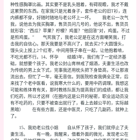
种性感胸罩比画。其实要不是乳头翘着，有碍观瞻，我才不戴
这累赘的东西。在家我只是光着身子，套件老公的旧T衫，连
内裤都不穿，好随时随地与老公坏上一坏。 我老公一次气
我，说他去为我买胸罩，售货员问几号的，他说不出，售货员
就形容：“西瓜？苹果？柠檬？鸡蛋？”他回答“对，鸡蛋。不过
是煎鸡蛋。” 气死我了，我老公足是在这方面嘲笑我，打
击我的自信心。那天我要是不高兴了，就去买2个大圆馒头，
馒头尖上按上2个红枣，中间用筷子串在一起，让他抱着啃，
不吃光都不行。14、怀孕 结婚3年，我们有了一定经济基
础，就想要个孩子。我老公封山育林戒了烟酒，夫妻生活也改
为传统的男上女下式，完事我还用枕头把下身垫高，不让那液
流出去。但忙了一年，毫无音信。到医院检查我俩全正常，后
来找了个老中医看，说我寒大什么的，要用中药调理。我想这
可能和练体育有关，那时教练队医为提高我们的成绩，都让我
们吃药，所以才这样（在圈内这是公开的秘密，职业运动员没
有不吃药的，只要不被查出就行了，看上去越公平的，实际越
黑暗） 在有些方面，还是中医灵，只吃了几副药，就种上
了。
15、我劝老公找小姐 自从怀了孩子，我们就停止了夫
妻生活。 有一晚，我醒来，借着外面的微光，发现老公在