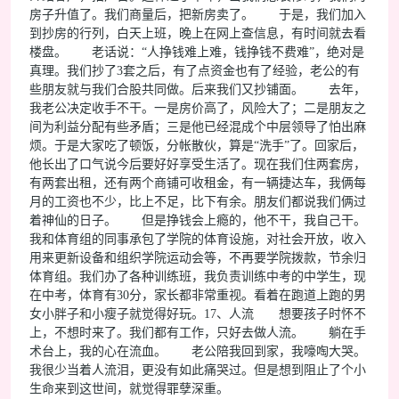
房子升值了。我们商量后，把新房卖了。 于是，我们加入
到抄房的行列，白天上班，晚上在网上查信息，有时间就去看
楼盘。 老话说：“人挣钱难上难，钱挣钱不费难”，绝对是
真理。我们抄了3套之后，有了点资金也有了经验，老公的有
些朋友就与我们合股共同做。后来我们又抄铺面。 去年，
我老公决定收手不干。一是房价高了，风险大了；二是朋友之
间为利益分配有些矛盾；三是他已经混成个中层领导了怕出麻
烦。于是大家吃了顿饭，分帐散伙，算是“洗手”了。回家后，
他长出了口气说今后要好好享受生活了。现在我们住两套房，
有两套出租，还有两个商铺可收租金，有一辆捷达车，我俩每
月的工资也不少，比上不足，比下有余。朋友们都说我们俩过
着神仙的日子。 但是挣钱会上瘾的，他不干，我自己干。
我和体育组的同事承包了学院的体育设施，对社会开放，收入
用来更新设备和组织学院运动会等，不再要学院拨款，节余归
体育组。我们办了各种训练班，我负责训练中考的中学生，现
在中考，体育有30分，家长都非常重视。看着在跑道上跑的男
女小胖子和小瘦子就觉得好玩。17、人流 想要孩子时怀不
上，不想时来了。我们都有工作，只好去做人流。 躺在手
术台上，我的心在流血。 老公陪我回到家，我嚎啕大哭。
我很少当着人流泪，更没有如此痛哭过。但是想到阻止了个小
生命来到这世间，就觉得罪孽深重。