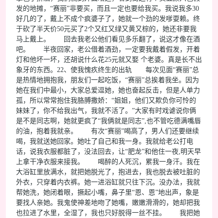
发的地摊，“赛丽”非要买，而且一定也要给我买。我说我多30
好几的了，戴上不成个疯婆子了，她就一个劲的发嗲耍赖。终
于砍了半天价50元买了2个又红又绿又黄又棕的，她还非要我
马上戴上。 回去我老公他们看见多乐翻了，说这才像在酒
吧。 半夜回家，老公借着酒劲，一定要我戴着假发，开着
灯和他坏一坏，还胡说什么花25元就又娶 个老婆。真是长不出
象牙的东西。22、使我愧疚终生的出轨 每次见面“赛丽”总
是热情地拥抱我，朋友们一起吃饭，“赛丽”总挨着我坐。因为
她在我们中最小，大家总爱逗她，她也奋起反击，但是人单力
孤，所以常常抱住我胳膊撒娇：“姐姐，他们又欺负你可怜的
妹妹了，你不给我出气，我就不活了。”大家有时戏谑说你俩
是不是同志啊，她就更疯了“我俩就是同志”,也不管吃德满嘴唇
的油，抱着我就亲。 有次“赛丽”喝高了，男人们还要继续
喝，我就送她回家。她吐了自己和我一身。我就给老公打电
话，说我衣服都脏了，没法回去，让“肥龙”和他住一夜,明天早
上拿干净衣服来接我。 喝醉的人死沉，累我一身汗。我在
大浴缸里放满水，就把她脱光了，抱进去，我也脱去被吐脏的
外衣，只穿着内衣裤。她一进浴缸就只往下沉。没办法，我就
帮她洗，她闭着眼，撅起小嘴，鼻子里“恩、恩”地出声，象是
要找人亲她。我鬼使神差地吻了她嘴，嫩嫩滑滑的，她却把我
也拉进了水里，全湿了，我也只好脱得一丝不挂。 我把她