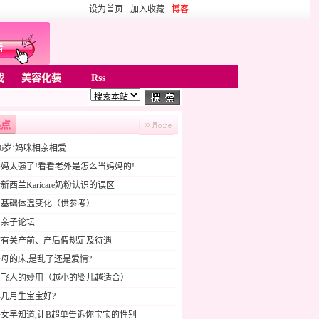
· 设为首页
· 加入收藏
·
博客
戏
美容化装
Rss
热点
16岁’妈咪相亲相爱
妈太强了!看看老外是怎么当妈妈的!
新西兰Karicare奶粉认识的误区
后基础体温变化（供参考）
贝亲子论坛
市有关产前、产后假规定及待遇
母的床,是乱了还是爱情?
双飞人的妙用（越小的婴儿越适合）
几月生宝宝好?
女早知道,让B超单告诉你宝宝的性别