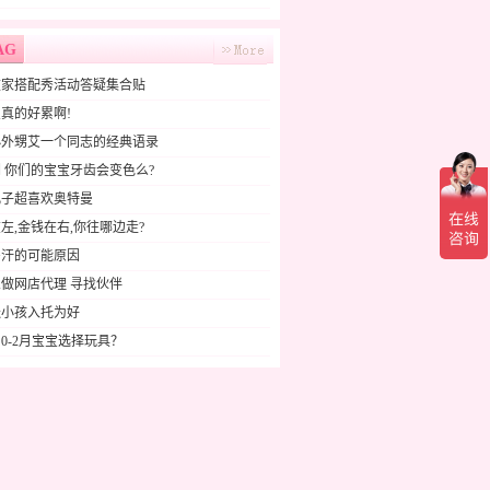
AG
败家搭配秀活动答疑集合贴
真的好累啊!
小外甥艾一个同志的经典语录
 你们的宝宝牙齿会变色么?
儿子超喜欢奥特曼
左,金钱在右,你往哪边走?
多汗的可能原因
做网店代理 寻找伙伴
送小孩入托为好
0-2月宝宝选择玩具？