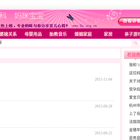
婆媳关系
母婴用品
胎教音乐
婚姻家庭
家居
亲子游
容
栏目
我和‘
这位妈
2015-11-04
关于对
受孕
爱宝
杭州
2015-09-28
上了岳
法国
金猪年
2015-09-22
是男是