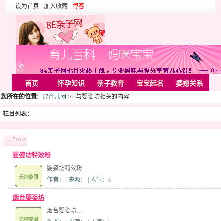
· 设为首页
· 加入收藏
·
博客
首页
怀孕知识
亲子教育
宝宝起名
婆媳关系
您所在的位置：
17育儿网
>> 与婴姿坊相关的内容
母婴用品
胎教音乐
婚姻家庭
家居
亲子游戏
栏目列表：
美容化装
Rss
婴姿坊特效粉
婴姿坊特效粉…
作者： | 来源： | 人气：6
烟台婴姿坊
烟台婴姿坊…