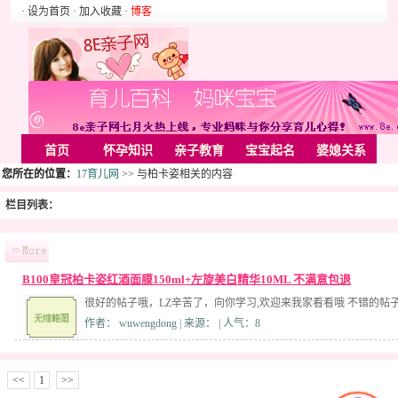
· 设为首页
· 加入收藏
·
博客
首页
怀孕知识
亲子教育
宝宝起名
婆媳关系
您所在的位置：
17育儿网
>> 与柏卡姿相关的内容
母婴用品
胎教音乐
婚姻家庭
家居
亲子游戏
栏目列表：
美容化装
Rss
B100皇冠柏卡姿红酒面膜150ml+左旋美白精华10ML 不满意包退
很好的帖子哦，LZ辛苦了，向你学习,欢迎来我家看看哦 不错的帖
作者： wuwengdong | 来源： | 人气：8
<<
1
>>