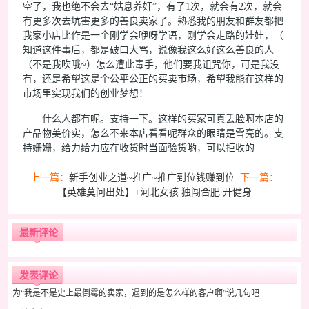
空了，我也绝不会去“姑息养奸”，有了1次，就会有2次，就会
有更多次去坑害更多的善良卖家了。熟悉我的朋友和群友都把
我家小店比作是一个刚学会咿呀学语，刚学会走路的娃娃，（
知道这件事后，都是破口大骂，说像我这么好这么善良的人
（不是我吹哦~）怎么遭此毒手，他们要我诅咒你，可是我没
有，还是希望这是个公平公正的买卖市场，希望我能在这样的
市场里实现我们的创业梦想！
什么人都有呢。支持一下。这样的买家可真丢脸啊本店的
产品物美价实，怎么不来本店看看呢群众的眼睛是雪亮的。支
持姗姗，给力给力应在收货时当面验货哟，可以拒收的
上一篇：
新手创业之道~推广~推广到位钱赚到位
下一篇：
【英雄莫问出处】+河北女孩 独闯合肥 开健身
最新评论
发表评论
为“我是不是史上最倒霉的卖家，遇到的是怎么样的客户啊”说几句吧