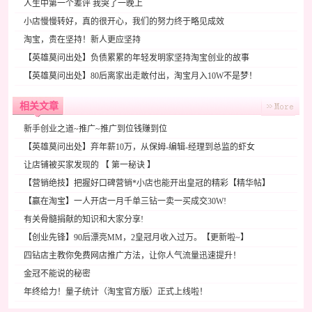
人生中第一个差评 我哭了一晚上
小店慢慢转好，真的很开心，我们的努力终于略见成效
淘宝，贵在坚持！新人更应坚持
【英雄莫问出处】负债累累的年轻发明家坚持淘宝创业的故事
【英雄莫问出处】80后离家出走敢付出，淘宝月入10W不是梦！
相关文章
新手创业之道~推广~推广到位钱赚到位
【英雄莫问出处】弃年薪10万，从保姆-编辑-经理到总监的虾女
让店铺被买家发现的 【 第一秘诀 】
【营销绝技】把握好口碑营销*小店也能开出皇冠的精彩【精华帖】
【赢在淘宝】一人开店一月千单三钻一卖一买成交30W!
有关骨髓捐献的知识和大家分享!
【创业先锋】90后漂亮MM，2皇冠月收入过万。【更新啦~】
四钻店主教你免费网店推广方法，让你人气流量迅速提升！
金冠不能说的秘密
年终给力！量子统计（淘宝官方版）正式上线啦！