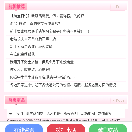
随机推荐
【淘宝日记】我赔钱出货，但却赢得客户的好评
消保+旺铺，真的能提高流量吗？
新手卖家强强联手清除淘宝骗子！坚决不刷钻！！！
老站长夫人四钻店后开第二店
新手卖家是否该让顾客议价
有谁能来帮帮我
我刚开了淘宝店铺，但几个月下来没销量
做女人，嘴要甜，心要狠！
90后学生拿生活费开店,通宵学习推广技巧
各地买家进来讲述下各快递公司的价格、速度、服务态度方面的情况
热卖商品
关于我们
-
供应商加盟
-
人才招聘
-
版权声明
-
网站地图
-
友情链接
Copyright © 2009-2024 yr.pinnace.cn All Rights Reserved.
17育儿网
版权所有
在线咨询
拨打电话
微信联系
粤ICP备11040004号-1