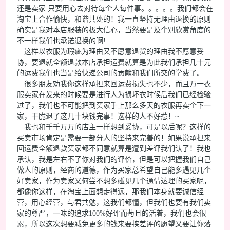
还是卖家 只要用心去对待每个人每件事。。。。。我们都会在
淘宝上合作愉快，和谐共处的！我一直坚持无理由退换的原则
确实是我对本店服装的极大信心，当然要是及个别欣赏角度的
不一样我们也承诺退换的啊!
这样以衣服为瑕疵为理由又不愿意退货的理由我不愿意妥
协，要退就全额退款本店承担运费就算是为此我们承担几十元
的运费我们也当是给快递公司的贡献和我们所交的学费了。
很多朋友劝我你这样承担来回运费损失也不少，而且万一衣
服卖家在发来的时候要是进行人为损坏衣时候后我们已经检验
过了，我们也不可能把到买家手上那么多天的衣服再卖个下一
家，干脆退了这几十块钱完事！这样的人不好惹！~
我也和千千万万的店主一样想到妥协，可是以后呢？这样的
买卖市场肯定是需要一部分人的坚持来完善的！如果说承担来
回运费全额退款买家都不同意就算是遭到差评我们认了！我也
承认，我是左右不了你对我们的评价，但是可以把握我们自己
做人的原则，经商的道德，作为买家总希望自己能多遇见几个
好卖家，作为卖家又何尝不想多碰见几个通情达理的买家呢，
都像你这样，在淘宝上面想走得远，那我们本身就要诚信经
营，用心经营，与君共勉，这我们都懂，但我们也要有我们卖
家的尊严，一味的追求100%好评而苟且的活着，我们也会很
累，所以这次想要减免更多的钱来要挟差评的愿望又要让你落