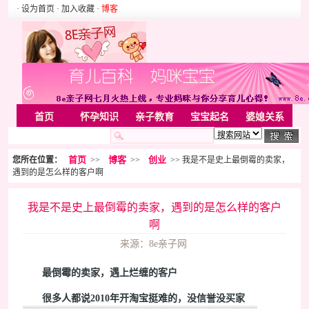
· 设为首页
· 加入收藏
·
博客
首页
怀孕知识
亲子教育
宝宝起名
婆媳关系
母婴用品
胎教音乐
婚姻家庭
家居
亲子游戏
首页
博客
创业
您所在位置：
>>
>>
>> 我是不是史上最倒霉的卖家，
美容化装
Rss
遇到的是怎么样的客户啊
我是不是史上最倒霉的卖家，遇到的是怎么样的客户
啊
来源：8e亲子网
最倒霉的卖家，遇上烂缠的客户
很多人都说2010年开淘宝挺难的，没信誉没买家