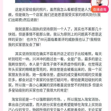
这是买家给我的照片，虽然我怎么看都感觉是人为的划
痕，但是做为一个店家,我们还是愿意接受买家的顺风到付(我
们出邮费)然后退款！
我就是那么固执的坚持原则一个人了，其实也不差那几十
快钱，但是事情不能那么做，我认为原则上的问题真不愿意这
样的妥协！ 也许为了88元面临着差评的威胁我也认了!我相信
我的买家朋友会了解！
其实坚持到现在确实不容易开店之初日子比较难熬，每天
听到旺旺一响，兴冲冲的跑过去一看，全是广告，最多的是让
我刷信誉的，本人是个直性子做不来弄虚作假的事，也觉得这
年头买家的眼睛是雪亮的，刷信誉是会被看出来的，我一个买
家朋友告诉我，她一般看信誉，虚拟的成交量和同城的交易量
巨多，都会对这个卖家的信誉打疑问号，哪怕是黄冠级别的卖
家。所以我一直小心翼翼的坚持着虽说信誉不的特别多 但是众
多皇钻级别的买家也给了我很大的肯定!
淘宝目前是一个以强欺弱的市场，，所以我加入淘宝消协，
拿出自己的诚意，而大部分买家也是希望能够在淘宝上买到自
己心仪的宝贝，物超所值的宝贝每个人都是善良的，无论买家