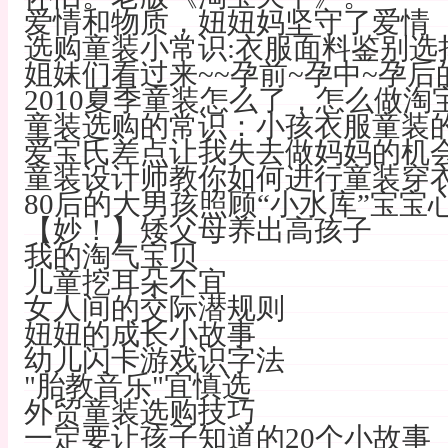
爱情和物质，妞妞妈坚守了爱情【
选购童装小常识:衣服面料鉴别选
姐妹们看过来~~孕前~孕中~孕后的
2010夏季童装怎么了，怎么做淘
童装选购的常识：小孩衣服童装
爱宝氏差点让我失去做妈妈的机
童装设计师教你如何进行童装穿
80后的大男孩照顾“小水库”宝宝
【妙！】矮父母养出高孩子
我的淘气宝贝
儿童挖耳朵不宜
女人间的交际潜规则
妞妞的成长小故事
幼儿闪卡游戏识字法
"胎教音乐"宜慎选
外贸童装选购技巧
一定要让孩子知道的20个小故事