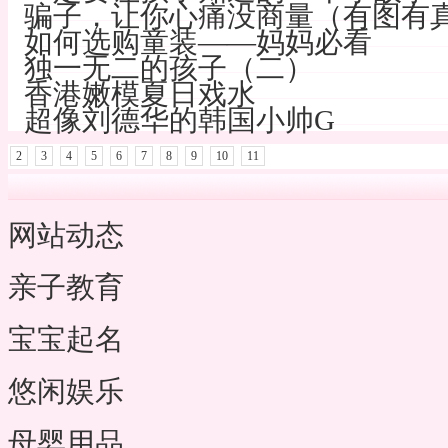
骗子，让你心痛没商量（有图有
如何选购童装——妈妈必看
独一无二的孩子（二）
香港嫩模夏日戏水
超像刘德华的韩国小帅G
2
3
4
5
6
7
8
9
10
11
网站动态
亲子教育
宝宝起名
悠闲娱乐
母婴用品