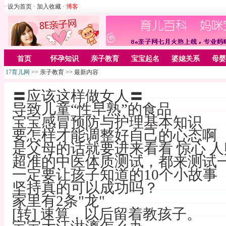
· 设为首页
· 加入收藏
·
博客
首页
怀孕知识
亲子教育
宝宝起名
婆媳关系
母婴
17育儿网
>> 亲子教育 >> 最新内容
〓应该这样做女人〓
导致儿童“性早熟”的食品
宝宝感冒预防与护理基本知识
要怎样才能调整好自己的心态啊
是父母的话就要进来看看 惊心 
超准的中医体质测试，都来测试
一定要让孩子知道的10个小故事
坚持真的可以成功吗？
家里有2条"龙"
[转] 速算，以后留着教孩子。