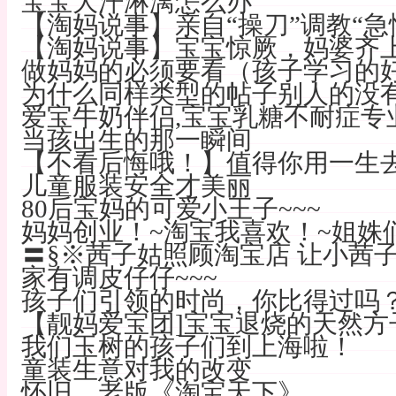
宝宝大汗淋漓怎么办
【淘妈说事】亲自“操刀”调教“急性
【淘妈说事】宝宝惊厥，妈婆齐上
做妈妈的必须要看（孩子学习的
为什么同样类型的帖子别人的没
爱宝牛奶伴侣,宝宝乳糖不耐症专
当孩出生的那一瞬间
【不看后悔哦！】值得你用一生
儿童服装安全才美丽
80后宝妈的可爱小王子~~~
妈妈创业！~淘宝我喜欢！~姐姝
〓§※茜子姑照顾淘宝店 让小茜
家有调皮仔仔~~~
孩子们引领的时尚，你比得过吗
【靓妈爱宝团]宝宝退烧的天然方
我们玉树的孩子们到上海啦！
童装生意对我的改变
怀旧。老版《淘宝天下》。