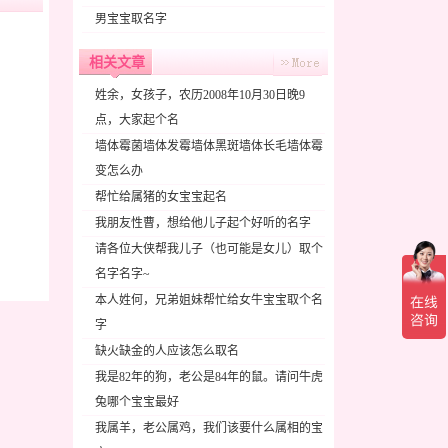
男宝宝取名字
相关文章
姓余，女孩子，农历2008年10月30日晚9
点，大家起个名
墙体霉菌墙体发霉墙体黑斑墙体长毛墙体霉
变怎么办
帮忙给属猪的女宝宝起名
我朋友性曹，想给他儿子起个好听的名字
请各位大侠帮我儿子（也可能是女儿）取个
名字名字~
本人姓何，兄弟姐妹帮忙给女牛宝宝取个名
字
缺火缺金的人应该怎么取名
我是82年的狗，老公是84年的鼠。请问牛虎
兔哪个宝宝最好
我属羊，老公属鸡，我们该要什么属相的宝