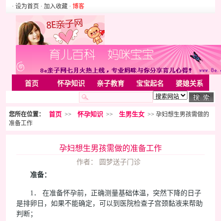
· 设为首页
· 加入收藏
·
博客
首页
怀孕知识
亲子教育
宝宝起名
婆媳关系
母婴用品
胎教音乐
婚姻家庭
家居
亲子游戏
首页
怀孕知识
生男生女
您所在位置：
>>
>>
>> 孕妇想生男孩需做的
美容化装
Rss
准备工作
孕妇想生男孩需做的准备工作
作者： 圆梦送子门诊
准备：
1． 在准备怀孕前，正确测量基础体温，突然下降的日子
是排卵日，如果不能确定，可以到医院检查子宫颈黏液来帮助
判断；