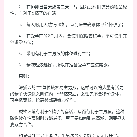
2． 在排卵日当天或第二天***，因为此时阴道分泌物呈碱
性，有利于Y精子的存活；
3． 每天服用天然钙(4粒)，直到医生确诊你已经怀孕了；
4． 在受孕前的2个月内，要使用保险套避孕，不可使用其
他避孕方法；
5． 采用有利于生男孩的体位进行***；
6． 精液越浓越好，所以在准备受孕前应该禁欲。
原则：
深插入的***体位较容易生男孩，这样可以将大量有活力
的精子快速送入阴道内；***结束后，女性先不要移动身体，
可夹紧双腿、抬高臀部静躺20分钟。
碱性环境有利于Y精子的存活，从而有利于生男孩。这种
碱性液在性高潮时分泌最多。至于要如何到达高潮，则要靠夫
妻双方合作。
如果做到了以上各点，生男孩的机会就会大大提升了。