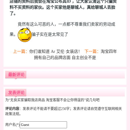
店铺的资料后我会在淘宝公布其ID ，让大家认清这个只骗资
料不买资料的家伙。这个买家他是聊城人，真给聊城人丢脸
了。
竟然有这么可恶的人，一点都不尊重我们卖家的劳动成
果。
骗子实在是太常见了
上一篇：
你们谁知道 Ar 艾伦·女装店！
下一篇：
淘宝四年
拥有自己的品牌店面 自主创业不是
最新评论
发表评论
为“无良买家骗取我店商品 淘宝客服不会让你得逞的”说几句吧
评论内容
：发表评论不能请不要超过250字；发表评论请自觉遵守互联网相关
政策法规。
用户名(*)