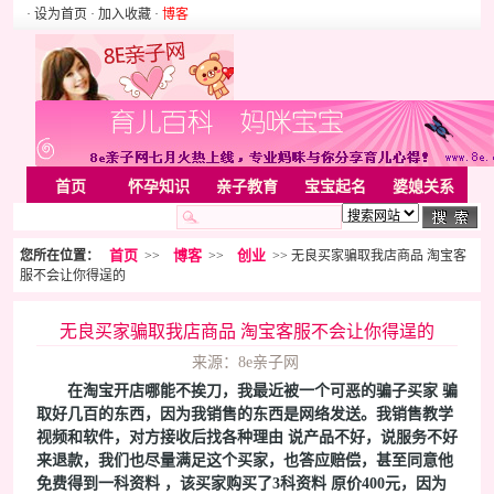
· 设为首页
· 加入收藏
·
博客
首页
怀孕知识
亲子教育
宝宝起名
婆媳关系
母婴用品
胎教音乐
婚姻家庭
家居
亲子游戏
首页
博客
创业
您所在位置：
>>
>>
>> 无良买家骗取我店商品 淘宝客
美容化装
Rss
服不会让你得逞的
无良买家骗取我店商品 淘宝客服不会让你得逞的
来源：8e亲子网
在淘宝开店哪能不挨刀，我最近被一个可恶的骗子买家 骗
取好几百的东西，因为我销售的东西是网络发送。我销售教学
视频和软件，对方接收后找各种理由 说产品不好，说服务不好
来退款，我们也尽量满足这个买家，也答应赔偿，甚至同意他
免费得到一科资料 ，该买家购买了3科资料 原价400元，因为