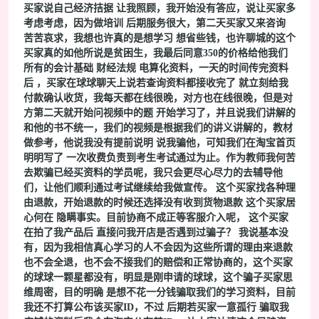
买家说自己经济拮据 让我照顾，我开始没有答应，说让买家多
考虑考虑，因为做培训 后期服务很大，第二天买家又来咨询
苦苦哀求，我想也许真的是想学习 想省些钱，也许聊城的这个
买家真的如他所说是贫困生，我最后同意350的价格给他我们
所有的会计基础 财经法规 电算化资料，一天的时间传完资料
后 ，买家在球球聊天上说若查询资料都接收完了 就立刻给我
付款确认收货，我每天都在线很晚，对方也在线很晚，但是对
方第二天就开始问视频中的题 开始学习了，并且说我们讲解的
和他的书不统一，我们的视频是根据我们的讲义讲解的，教材
做参考，他说我没有提前说明 说我骗他，可知我们在淘宝首页
明明写了 一次收费负责到考生考试通过为止。作为教师我何苦
去欺骗已经买资料的学员呢，我只会更尽心尽力的去辅导他
们，让他们顺利通过考试继续给我做宣传。 这个买家找各种理
由退款，开始退款的时候还选择没有收到货物退款 这个买家居
心何在 隐瞒事实。目前协商不成正等客服介入呢， 这个买家
在拍了我产品后 直接问我开店是否遇到过骗子？ 我说基本没
有，因为我相信真心学习的人不会因为这些所谓的理由来退款
也不会全退，也不会不接我们的赔偿和正常协商的，这个买家
的球球一颗星都没有，明显是刚申请的球球，这个骗子买家思
维周密，目的明确 是想不花一分钱骗取我们的学习资料，目前
我还不打算公布该买家ID，不过 后期若买家一意孤行 骗取我