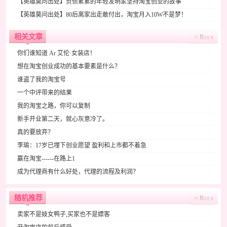
【英雄莫问出处】负债累累的年轻发明家坚持淘宝创业的故事
【英雄莫问出处】80后离家出走敢付出，淘宝月入10W不是梦！
相关文章
你们谁知道 Ar 艾伦·女装店！
想在淘宝创业成功的基本要素是什么？
谁盗了我的淘宝号
一个中评带来的结果
我的淘宝之路，你可以复制
新手开业第二天，就心灰意冷了。
真的要放弃？
李瑜：17岁已埋下创业愿望 盈利和上市都不着急
赢在淘宝------在路上1
成为代理商有什么好处，代理的流程及利润？
随机推荐
卖家不是妓女鸭子,买家也不是嫖客