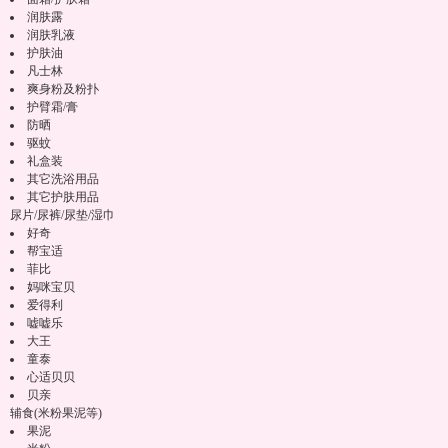
润肤露
润肤乳液
护肤油
凡士林
爽身粉及粉扑
护臂霜/膏
防晒
驱蚊
礼盒装
其它洗浴用品
其它护肤用品
尿片/尿裤/尿垫/湿巾
好奇
帮宝适
菲比
妈咪宝贝
爱得利
嘘嘘乐
大王
童泰
心适贝贝
贝亲
辅食(米粉果泥等)
果泥