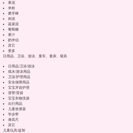
果泥
米粉
磨牙棒
肉泥
蔬菜泥
葡萄糖
果汁
奶伴侣
其它
更多
日用品、卫浴、游泳、童车、童床、寝具
日用品/卫浴/游泳
戏水/游泳用品
卫浴/护理用品
安全保障用品
宝宝牙齿护理
背带/背袋
宝宝衣物洗涤
出行用品
儿童坐便器
学步带
身高尺
其它
儿童玩具/益智