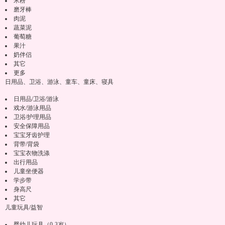
米粉
磨牙棒
肉泥
蔬菜泥
葡萄糖
果汁
奶伴侣
其它
更多
日用品、卫浴、游泳、童车、童床、寝具
日用品/卫浴/游泳
戏水/游泳用品
卫浴/护理用品
安全保障用品
宝宝牙齿护理
背带/背袋
宝宝衣物洗涤
出行用品
儿童坐便器
学步带
身高尺
其它
儿童玩具/益智
婴幼儿玩具（0-3岁）