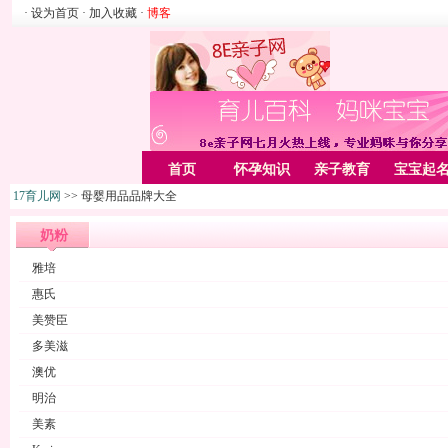
· 设为首页
· 加入收藏
·
博客
首页
怀孕知识
亲子教育
宝宝起
17育儿网
>> 母婴用品品牌大全
家居
亲子游戏
美容化装
Rss
奶粉
雅培
惠氏
美赞臣
多美滋
澳优
明治
美素