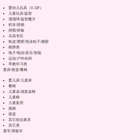
婴幼儿玩具（0-3岁）
儿童玩具/益智
溜溜球/益智魔方
积木/拼插
拼图/拼板
乐高专区
铁皮/塑胶/泡沫粒子/搪胶
棋牌类
电子/电动/音乐/智能
运动/户外休闲
早教学习类
童床/摇篮/餐椅
婴儿床/儿童床
餐椅
儿童桌/成套桌椅
儿童椅
儿童套房
摇椅
摇篮
其它组合家具
其它类
童车/滑板车