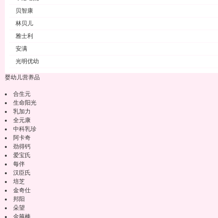
贝智康
林贝儿
雅士利
安满
光明优幼
婴幼儿营养品
合生元
生命阳光
乳加力
全元康
中科乳珍
阿卡奇
劲得钙
爱宝氏
每伴
汉臣氏
培芝
金奇仕
邦阳
朵望
金箍棒