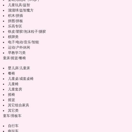
儿童玩具/益智
溜溜球/益智魔方
积木/拼插
拼图/拼板
乐高专区
铁皮/塑胶/泡沫粒子/搪胶
棋牌类
电子/电动/音乐/智能
运动/户外休闲
早教学习类
童床/摇篮/餐椅
婴儿床/儿童床
餐椅
儿童桌/成套桌椅
儿童椅
儿童套房
摇椅
摇篮
其它组合家具
其它类
童车/滑板车
自行车
电玩车