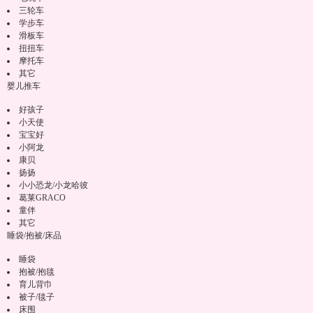
三轮车
学步车
滑板车
扭扭车
摩托车
其它
婴儿推车
好孩子
小天使
宝宝好
小阿龙
康贝
扬扬
小小恐龙/小龙哈彼
葛莱GRACO
童伴
其它
睡袋/抱被/床品
睡袋
抱被/抱毯
育儿背巾
被子/毯子
床围