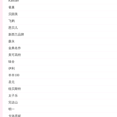
Karicare
雀巢
贝因美
飞鹤
恩贝儿
新西兰品牌
森永
金典名作
美可高特
味全
伊利
羊羊100
圣元
纽贝斯特
太子乐
完达山
明一
卡洛塔妮