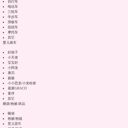
自行车
电玩车
三轮车
学步车
滑板车
扭扭车
摩托车
其它
婴儿推车
好孩子
小天使
宝宝好
小阿龙
康贝
扬扬
小小恐龙/小龙哈彼
葛莱GRACO
童伴
其它
睡袋/抱被/床品
睡袋
抱被/抱毯
育儿背巾