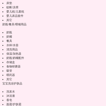
床垫
蚊帐/凉席
婴儿枕/儿童枕
婴儿床品套件
其它
奶瓶/餐具/喂哺用品
奶瓶
奶嘴
餐具
水杯/水壶
清洗用品
保温/加热器
奶瓶/奶嘴配件
存储盒
食物研磨器
吸管
喂药器
其它
宝宝洗浴护肤品
洗发水
沐浴液
香皂
面霜/护肤霜