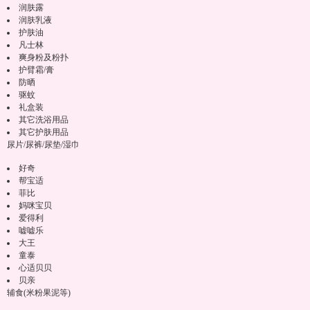
润肤露
润肤乳液
护肤油
凡士林
爽身粉及粉扑
护臂霜/膏
防晒
驱蚊
礼盒装
其它洗浴用品
其它护肤用品
尿片/尿裤/尿垫/湿巾
好奇
帮宝适
菲比
妈咪宝贝
爱得利
嘘嘘乐
大王
童泰
心适贝贝
贝亲
辅食(米粉果泥等)