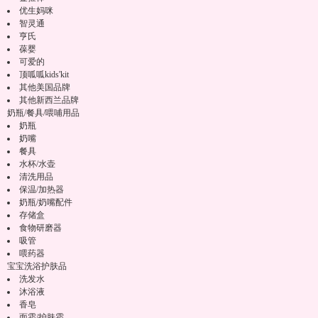
优生妈咪
智灵通
亨氏
葆婴
可爱的
顶呱呱kids'kit
其他美国品牌
其他新西兰品牌
奶瓶/餐具/喂哺用品
奶瓶
奶嘴
餐具
水杯/水壶
清洗用品
保温/加热器
奶瓶/奶嘴配件
存储盒
食物研磨器
吸管
喂药器
宝宝洗浴护肤品
洗发水
沐浴液
香皂
面霜/护肤霜