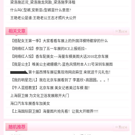
梁洛施近况_梁洛施龙凤胎_梁洛施李泽楷
什么叫C型裤,安新亚c型裤是什么意思?
王艳老公是谁:王艳老公王志才照片大公开
相关文章
【搭配女王第一季】大家看看车展上的外国洋模特都穿的什么
【网络红人馆】参加了五一车展的ICE上报纸拉~
【网络红人馆】香车配美女~~海量车模美图大话2010北京车展
【我是公主】唯美公主裙姗姗六-蓝色风情附本人11号深圳车展图
▆▆▆▆◣第十届西博车展征集现场网店麻豆 来就送千元礼包！
【我的明星范儿】我在北京车展看到了 李嘉欣+高圆圆。。。！
【牛人混搭教室】北京车展 美女记者美过车模 靓！
上海厨卫展 为文化卫浴发展敞开大门
海口汽车车展香车加美女
【上海国际厨卫展】海量图片抢先看！让我大开眼界!!!!
随机推荐