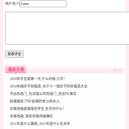
用户名(*)
最新文章
2010年冬至是哪一天,什么时候,几号?
2010年国庆节祝福语_关于十一国庆节的祝福语大全
华远伪造门_任志强公司伪造门_谎言PK事实
赵薇婚变了吗?赵薇的老公和女儿
风筝西施是哪里的学生,名字叫什么?
风筝西施_西安风筝西施爆红
2011年是什么属相_2011年是什么生肖年