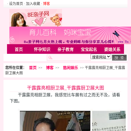
· 设为首页
· 加入收藏
·
博客
首页
怀孕知识
亲子教育
宝宝起名
婆媳关系
母婴用品
胎教音乐
婚姻家庭
家居
亲子游戏
首页
博客
悠闲娱乐
您所在位置：
>>
>>
>> 干露露亮相厨卫展_干露露
美容化装
Rss
厨卫展大图
干露露亮相厨卫展_干露露厨卫展大图
干露露亮相厨卫展，我感觉比车展有过之而无不及，请看
下图。