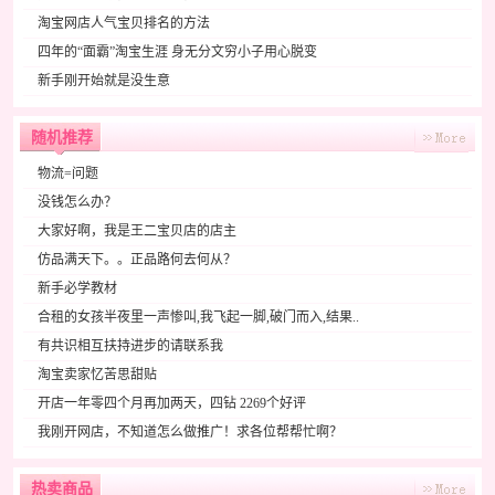
淘宝网店人气宝贝排名的方法
四年的“面霸”淘宝生涯 身无分文穷小子用心脱变
新手刚开始就是没生意
随机推荐
物流=问题
没钱怎么办？
大家好啊，我是王二宝贝店的店主
仿品满天下。。正品路何去何从？
新手必学教材
合租的女孩半夜里一声惨叫,我飞起一脚,破门而入,结果..
有共识相互扶持进步的请联系我
淘宝卖家忆苦思甜贴
开店一年零四个月再加两天，四钻 2269个好评
我刚开网店，不知道怎么做推广！求各位帮帮忙啊？
热卖商品