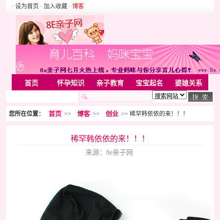
· 设为首页
· 加入收藏
·
博客
首页
怀孕知识
亲子教育
宝宝起名
婆媳关系
母婴用品
胎教音乐
婚姻家庭
家居
亲子游戏
首页
博客
创业
您所在位置：
>>
>>
>> 稀罕韩依依的来！！！
美容化装
Rss
稀罕韩依依的来！！！
来源：8e亲子网