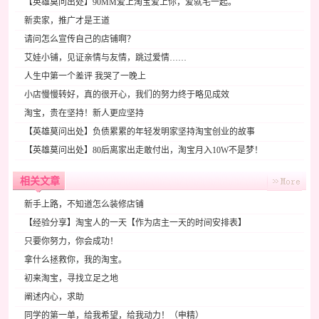
【英雄莫问出处】90MM爱上淘宝爱上你，爱就宅一起。
新卖家，推广才是王道
请问怎么宣传自己的店铺啊？
艾娃小铺，见证亲情与友情，跳过爱情……
人生中第一个差评 我哭了一晚上
小店慢慢转好，真的很开心，我们的努力终于略见成效
淘宝，贵在坚持！新人更应坚持
【英雄莫问出处】负债累累的年轻发明家坚持淘宝创业的故事
【英雄莫问出处】80后离家出走敢付出，淘宝月入10W不是梦！
相关文章
新手上路，不知道怎么装修店铺
【经验分享】淘宝人的一天【作为店主一天的时间安排表】
只要你努力，你会成功！
拿什么拯救你，我的淘宝。
初来淘宝，寻找立足之地
阐述内心，求助
同学的第一单，给我希望，给我动力！（申精）