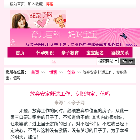
· 设为首页
· 加入收藏
·
博客
首页
怀孕知识
亲子教育
宝宝起名
婆媳关系
母婴用品
胎教音乐
婚姻家庭
家居
亲子游戏
首页
博客
创业
您所在位置：
>>
>>
>> 放弃安定舒适工作，专职淘
美容化装
Rss
宝，值吗
放弃安定舒适工作，专职淘宝，值吗
来源：8e亲子网
如题，放弃工作的同时，必须放弃单位里的房子，从此一
家三口要过租房的日子了，不知道值不值! 其实内心很纠结，
让老婆孩子过上居无定所的日子，对不起他们。不过我已经下
定决心，不再过这种没有激情，没有梦想的日子了，为了幸福
的明天，加油!