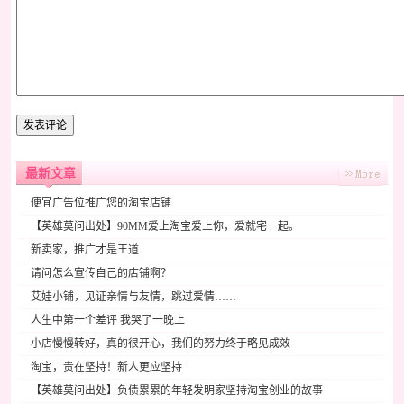
最新文章
便宜广告位推广您的淘宝店铺
【英雄莫问出处】90MM爱上淘宝爱上你，爱就宅一起。
新卖家，推广才是王道
请问怎么宣传自己的店铺啊？
艾娃小铺，见证亲情与友情，跳过爱情……
人生中第一个差评 我哭了一晚上
小店慢慢转好，真的很开心，我们的努力终于略见成效
淘宝，贵在坚持！新人更应坚持
【英雄莫问出处】负债累累的年轻发明家坚持淘宝创业的故事