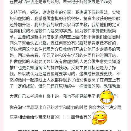
在做淘宝应该还是来的及的，未来电子商务发展是个趋势
支持下咯，好贴，谢谢楼主的分享！我也说下我的看法，实物
的和虚拟的，我感觉做虚拟的开始很好，投资少收获的是经验
还外加升级，我都把我的软件买家当学生教，我给他们的定义
是你们买的不是软件而是交的学费。因为软件本身使用很简
单，主要的是新手开店很多的淘宝上面的都不懂他们会盲目时
间久了就会失去兴趣，做任何事没有兴趣那是肯定做不好的，
所以就用这个软件代理为介质教他们开店让他们少走很多的弯
路。回过头来看，学习了的和没有学习的在同样的时间开店，
但做虚拟的人就要明显比没有做虚拟的人更会做生意更会知道
推广也更会知道淘宝的操作技巧。反观主要目标还是为了挣
钱，所以我认为还是要锻炼要学习的，这样成长就要更快，不
然的话同一起跑线上人家都挣很多了级别也很高了在淘宝上有
了一定的成就，但你们还在原地蜗牛一样慢慢的爬。孰轻孰重
大家自己去考虑咯！楼上的，我也不能算新手了吧
当
你在淘宝里展现出自己的才华和能力的时候 你会为这个决定而
庆幸相信会给你带来财富的！！！面包会有的