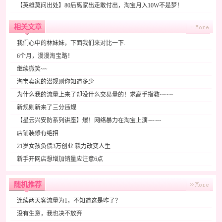
【英雄莫问出处】80后离家出走敢付出，淘宝月入10W不是梦！
相关文章
我们心中的林妹妹，下面我们来对比一下.
6个月，漫漫淘宝路！
继续微笑~~
淘宝卖家的潜规则你知道多少
为什么我的流量上来了却没什么交易量的！求高手指教~~~~
新规则新来了三分违规
【星云兴安防系列讲座】爆！网络暴力在淘宝上演~~~~
店铺装修有绝招
21岁女孩负债3万创业 毅力改变人生
新手开网店想增加销量应注意6点
随机推荐
连续两天客流量为1，不知道这是咋了？
没有生意，我也决不放弃